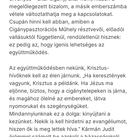
megelőlegezett bizalom, a másik emberszámba
vétele változtathatja meg a kapcsolatokat.
Csupán hinni kell abban, amiben a
Cigánypasztorációs Műhely résztvevői, előadói
vallásuktól függetlenül, rendületlenül hisznek:
ez pedig az, hogy igenis lehetséges az
együttműködés.
Az együttműködésben nekünk, Krisztus-
hívőknek kell az élen járnunk. „Ha keresztények
vagyunk, Krisztus a példánk. Ha Jézus ma
eljönne, biztos, hogy a cigánytelepeken is járna,
és magához ölelné az embereket, látva
nyomorukat és szegénységüket.
Mindannyiunknak ez a dolga: kinyújtani a
kezünket. Nekik is kell hirdetni az evangéliumot,
hiszen ők is meg lettek híva.” Kármán Judit
örömmel számolt be azokról a házaspárokról,