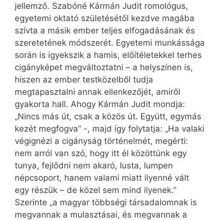
jellemző. Szabóné Kármán Judit romológus,
egyetemi oktató születésétől kezdve magába
szívta a másik ember teljes elfogadásának és
szeretetének módszerét. Egyetemi munkássága
során is igyekszik a hamis, előítéletekkel terhes
cigányképet megváltoztatni – a helyszínen is,
hiszen az ember testközelből tudja
megtapasztalni annak ellenkezőjét, amiről
gyakorta hall. Ahogy Kármán Judit mondja:
„Nincs más út, csak a közös út. Együtt, egymás
kezét megfogva” -, majd így folytatja: „Ha valaki
végignézi a cigányság történelmét, megérti:
nem arról van szó, hogy itt él közöttünk egy
tunya, fejlődni nem akaró, lusta, lumpen
népcsoport, hanem valami miatt ilyenné vált
egy részük – de közel sem mind ilyenek.”
Szerinte „a magyar többségi társadalomnak is
megvannak a mulasztásai, és megvannak a