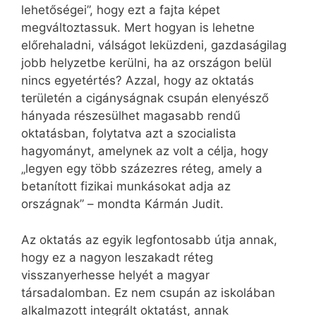
lehetőségei”, hogy ezt a fajta képet
megváltoztassuk. Mert hogyan is lehetne
előrehaladni, válságot leküzdeni, gazdaságilag
jobb helyzetbe kerülni, ha az országon belül
nincs egyetértés? Azzal, hogy az oktatás
területén a cigányságnak csupán elenyésző
hányada részesülhet magasabb rendű
oktatásban, folytatva azt a szocialista
hagyományt, amelynek az volt a célja, hogy
„legyen egy több százezres réteg, amely a
betanított fizikai munkásokat adja az
országnak” – mondta Kármán Judit.
Az oktatás az egyik legfontosabb útja annak,
hogy ez a nagyon leszakadt réteg
visszanyerhesse helyét a magyar
társadalomban. Ez nem csupán az iskolában
alkalmazott integrált oktatást, annak