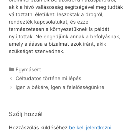
akik a hívő vallásosság segítségével meg tudták
változtatni életüket: leszoktak a drogról,
rendezték kapcsolatukat, és ezzel
természetesen a környezetüknek is példát
nyújtottak. Ne engedjünk annak a befolyásnak,
amely aláássa a bizalmat azok iránt, akik
szükséget szenvednek.
Kategória
Egymásért
Céltudatos történelmi lépés
Igen a békére, igen a felelősségünkre
Szólj hozzá!
Hozzászólás küldéséhez
be kell jelentkezni
.