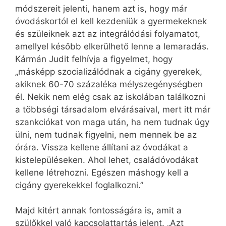
módszereit jelenti, hanem azt is, hogy már
óvodáskortól el kell kezdeniük a gyermekeknek
és szüleiknek azt az integrálódási folyamatot,
amellyel később elkerülhető lenne a lemaradás.
Kármán Judit felhívja a figyelmet, hogy
„másképp szocializálódnak a cigány gyerekek,
akiknek 60-70 százaléka mélyszegénységben
él. Nekik nem elég csak az iskolában találkozni
a többségi társadalom elvárásaival, mert itt már
szankciókat von maga után, ha nem tudnak úgy
ülni, nem tudnak figyelni, nem mennek be az
órára. Vissza kellene állítani az óvodákat a
kistelepüléseken. Ahol lehet, családóvodákat
kellene létrehozni. Egészen máshogy kell a
cigány gyerekekkel foglalkozni.”
Majd kitért annak fontosságára is, amit a
szülőkkel való kapcsolattartás jelent. „Azt