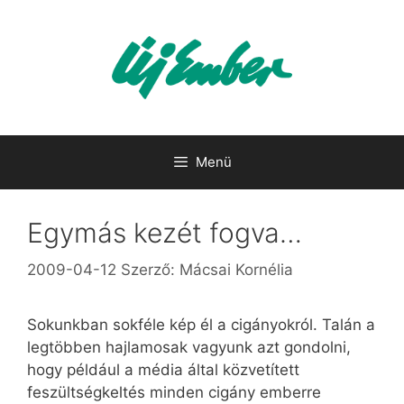
Kilépés
a
tartalomba
Menü
Egymás kezét fogva…
2009-04-12
Szerző:
Mácsai Kornélia
Sokunkban sokféle kép él a cigányokról. Talán a
legtöbben hajlamosak vagyunk azt gondolni,
hogy például a média által közvetített
feszültségkeltés minden cigány emberre