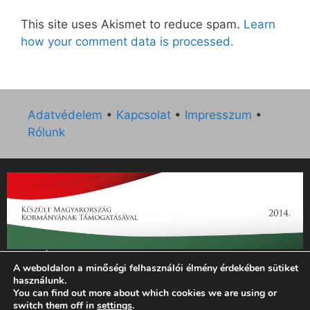
This site uses Akismet to reduce spam.
Learn
how your comment data is processed.
Adatvédelem
•
Kapcsolat
•
Impresszum
•
Rólunk
„Az Új Ember katolikus hetilap 2014. évi működésének
A weboldalon a minőségi felhasználói élmény érdekében sütiket
támogatását az EGYH-KCP-14-P-0121 sz. támogatási
használunk.
szerződés keretében 3 000 000 Ft összegben támogatta az
You can find out more about which cookies we are using or
Emberi Erőforrások Minisztériuma.”
switch them off in
settings
.