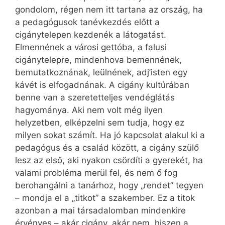
gondolom, régen nem itt tartana az ország, ha
a pedagógusok tanévkezdés előtt a
cigánytelepen kezdenék a látogatást.
Elmennének a városi gettóba, a falusi
cigánytelepre, mindenhova bemennének,
bemutatkoznának, leülnének, adj’isten egy
kávét is elfogadnának. A cigány kultúrában
benne van a szeretetteljes vendéglátás
hagyománya. Aki nem volt még ilyen
helyzetben, elképzelni sem tudja, hogy ez
milyen sokat számít. Ha jó kapcsolat alakul ki a
pedagógus és a család között, a cigány szülő
lesz az első, aki nyakon csördíti a gyerekét, ha
valami probléma merül fel, és nem ő fog
berohangálni a tanárhoz, hogy „rendet” tegyen
– mondja el a „titkot” a szakember. Ez a titok
azonban a mai társadalomban mindenkire
érvényes – akár cigány, akár nem, hiszen a