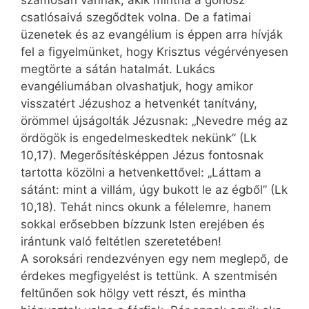
számosan vannak, akik mintha a gonosz
csatlósaivá szegődtek volna. De a fatimai
üzenetek és az evangélium is éppen arra hívják
fel a figyelmünket, hogy Krisztus végérvényesen
megtörte a sátán hatalmát. Lukács
evangéliumában olvashatjuk, hogy amikor
visszatért Jézushoz a hetvenkét tanítvány,
örömmel újságolták ­Jézusnak: „Nevedre még az
ördögök is engedelmeskedtek nekünk” (Lk
10,17). Megerősítésképpen Jézus fontosnak
tartotta közölni a hetvenkettővel: „Láttam a
sátánt: mint a villám, úgy bukott le az égből” (Lk
10,18). Tehát nincs okunk a félelemre, hanem
sokkal erősebben bízzunk Isten erejében és
irántunk való feltétlen szeretetében!
A soroksári rendezvényen egy nem meglepő, de
érdekes megfigyelést is tettünk. A szentmisén
feltűnően sok hölgy vett részt, és mintha