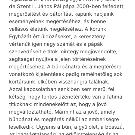
de Szent II. János Pál pápa 2000-ben felfedett,
megerősítést és bátorítást kapunk napjaink
eseményeinek megértéséhez, és benne
vallásos életünk megéléséhez. A korunk
Egyházát ért üldözéseket, a keresztény
vértanúk igen nagy számát és a pápák
szenvedéseit e titok mint­egy megjövendölte,
segítséget nyújtva a jelen történéseinek
megértéséhez. A bűnbánatra és a megtérésre
vonatkozó kijelentések pedig remélhetőleg sok
kortársunk lelkében visszhangra találnak.
Azzal kapcsolatban senkiben sem merül fel
kétség, hogy fontos üzenetértéke van a fatimai
titkoknak: mindenekelőtt az, hogy a jövő
megváltoztatható. Mármint az a jövő, amely
bűnbánat és megtérés nélkül az emberiségre
leselkedik. Ugyanis a bűn, a gyűlölet, a bosszú,
az igazságtalanság, az erkölcstelenség és az