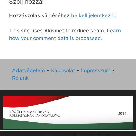
Szólj hozzá!
Hozzászólás küldéséhez
be kell jelentkezni
.
This site uses Akismet to reduce spam.
Learn
how your comment data is processed.
Adatvédelem
•
Kapcsolat
•
Impresszum
•
Rólunk
„Az Új Ember katolikus hetilap 2014. évi működésének