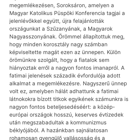
megemlékezésen, Soroksáron, amelyen a
Magyar Katolikus Püspöki Konferencia tagjai a
jelenlévőkkel együtt, újra felajánlották
országunkat a Szűzanyának, a Magyarok
Nagyasszonyának. Örömmel állapítottuk meg,
hogy minden korosztály nagy számban
képviseltette magát ezen az ünnepen. Külön
örömünkre szolgált, hogy a fiatalok sem
hiányoztak erről a nagyon fontos imanapról. A
fatimai jelenések századik évfordulója adott
alkalmat a megemlékezésre. Nagyszerű ünnep
volt ez, amelyben hálát adhattunk a fatimai
látnokokra bízott titkok egyikének számunkra is
nagyon fontos beteljesedéséért: a közép-
európai országok hosszú, keserves évtizedek
után megszabadultak a kommunizmus
béklyójából. A hazánkban sajnálatosan
rohamosan gyengülő vallásosság és a