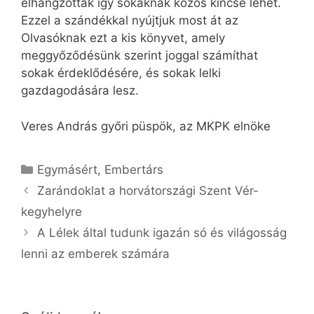
elhangzottak így sokaknak közös kincse lehet.
Ezzel a szándékkal nyújtjuk most át az
Olvasóknak ezt a kis könyvet, amely
meggyőződésünk szerint joggal számíthat
sokak érdeklődésére, és sokak lelki
gazdagodására lesz.
Veres András győri püspök, az MKPK elnöke
Kategória
Egymásért
,
Embertárs
Zarándoklat a horvátországi Szent Vér-
kegyhelyre
A Lélek által tudunk igazán só és világosság
lenni az emberek számára