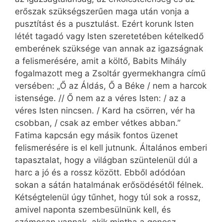
erőszak szükségszerűen maga után vonja a
pusztítást és a pusztulást. Ezért korunk Isten
létét tagadó vagy Isten szeretetében kételkedő
emberének szüksége van annak az igazságnak
a felismerésére, amit a költő, Babits Mihály
fogalmazott meg a Zsoltár gyermekhangra című
versében: „Ő az Áldás, Ő a Béke / nem a harcok
istensége. // Ő nem az a véres Isten: / az a
véres ­Isten nincsen. / Kard ha csörren, vér ha
csobban, / csak az ember vétkes abban.”
Fatima kapcsán egy másik fontos üzenet
felismerésére is el kell jutnunk. Általános emberi
tapasztalat, hogy a világban szüntelenül dúl a
harc a jó és a rossz között. Ebből adódóan
sokan a sátán hatalmának erősödésétől félnek.
Kétségtelenül úgy tűnhet, hogy túl sok a rossz,
amivel naponta szembesülnünk kell, és