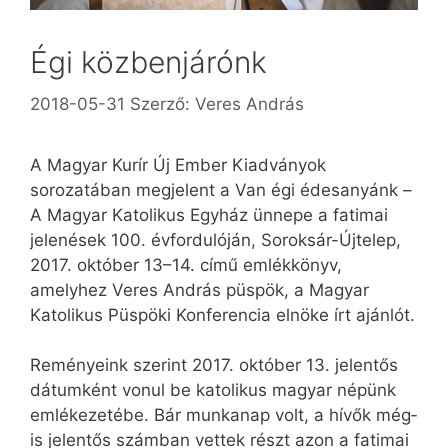
Égi közbenjárónk
2018-05-31
Szerző:
Veres András
A Magyar Kurír Új Ember Kiadványok
sorozatában megjelent a Van égi édesanyánk –
A Magyar Katolikus Egyház ünnepe a fatimai
jelenések 100. évfordulóján, Soroksár-Újtelep,
2017. október 13–14. című emlékkönyv,
amelyhez Veres András püspök, a Magyar
Katolikus Püspöki Konferencia elnöke írt ajánlót.
Reményeink szerint 2017. október 13. jelentős
dátumként vonul be katolikus magyar népünk
emlékezetébe. Bár munkanap volt, a hívők még­
is jelentős számban vettek részt azon a fatimai