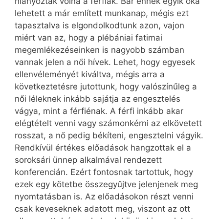
hiányoztak volna a férfiak. Bár ennek egyik oka
lehetett a már említett munkanap, mégis ezt
tapasztalva is elgondolkodtunk azon, vajon
miért van az, hogy a plébániai fatimai
megemlékezéseinken is nagyobb számban
vannak jelen a női hívek. Lehet, hogy egyesek
ellenvéleményét kiváltva, mégis arra a
következtetésre jutottunk, hogy valószínűleg a
női léleknek inkább sajátja az engesztelés
vágya, mint a férfiénak. A férfi inkább akar
elégtételt venni vagy számonkérni az elkövetett
rosszat, a nő pedig békíteni, engesztelni vágyik.
Rendkívül értékes előadások hangzottak el a
soroksári ünnep alkalmával rendezett
konferencián. Ezért fontosnak tartottuk, hogy
ezek egy kötetbe összegyűjtve jelenjenek meg
nyomtatásban is. Az előadásokon részt venni
csak keveseknek adatott meg, viszont az ott