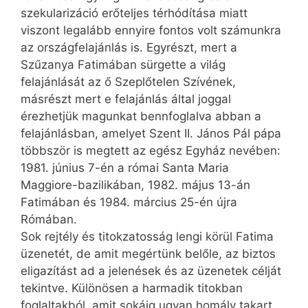
szekularizáció erőteljes térhódítása miatt
viszont legalább ennyire fontos volt számunkra
az országfelajánlás is. Egyrészt, mert a
Szűzanya Fatimában sürgette a világ
felajánlását az ő Szeplőtelen Szívének,
másrészt mert e felajánlás által joggal
érezhetjük magunkat bennfoglalva abban a
felajánlásban, amelyet Szent II. János Pál pápa
többször is megtett az egész Egyház nevében:
1981. június 7-én a római Santa Maria
Maggiore-bazilikában, 1982. május 13-án
Fatimában és 1984. március 25-én újra
Rómában.
Sok rejtély és titokzatosság lengi körül Fatima
üzenetét, de amit megértünk belőle, az biztos
eligazítást ad a jelenések és az üzenetek célját
tekintve. Különösen a harmadik titokban
foglaltakból, amit sokáig ugyan homály takart,