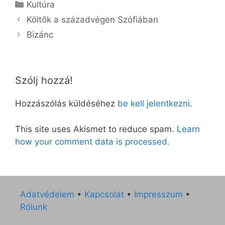
Kategória
Kultúra
Költők a századvégen Szófiában
Bizánc
Szólj hozzá!
Hozzászólás küldéséhez
be kell jelentkezni
.
This site uses Akismet to reduce spam.
Learn
how your comment data is processed.
Adatvédelem
•
Kapcsolat
•
Impresszum
•
Rólunk