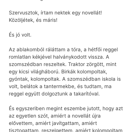
Szervusztok, írtam nektek egy novellát!
Közöljétek, és máris!
És jó volt.
Az ablakomból ráláttam a tóra, a hétfői reggel
romlatlan kékjével halványkodott vissza. A
szomszédban reszeltek. Traktor zörgött, mint
egy kicsi világháború. Birkák kolompoltak,
gyóntak, kolompoltak. A szomszédban iskola is
volt, belátok a tantermekbe, és tudtam, ma
reggel együtt dolgoztunk a takarítóval.
És egyszeriben megint eszembe jutott, hogy azt
az egyetlen szót, amiért a novellát újra
elővettem, amiért javítgattam, amiért
tisztogattam, reszelgettem, amiért kolompoltam