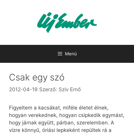
Kilépés
a
tartalomba
Menü
Csak egy szó
2012-04-19
Szerző:
Szív Ernő
Figyeltem a kacsákat, miféle életet élnek,
hogyan verekednek, hogyan csipkedik egymást,
hogy járnak együtt, párban, szerelemben. A
vízre könnyű, óriási lepkeként repültek rá a