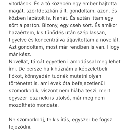
vitorlások. És a tó közepén egy ember hajtotta
magát, szörfdeszkán állt, gondoltam, azon, és
közben lapátolt is. Nahát. És aztán ittam egy
sört a parton. Bizony, egy cseh sört. És amikor
hazaértem, kis tűnődés után szép lassan,
figyelve és koncentrálva átjavítottam a novellát.
Azt gondoltam, most már rendben is van. Hogy
már kész.
Novellát, tárcát egyetlen iramodással meg lehet
írni. De persze ha kihúznám a képzeletbeli
fiókot, könnyedén tudnék mutatni olyan
történetet is, ami évek óta befejezetlenül
szomorkodik, viszont nem hiába teszi, mert
egyszer lesz neki is utolsó, már meg nem
mozdítható mondata.
Ne szomorkodj, te kis írás, egyszer be fogsz
fejeződni.