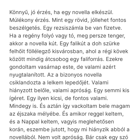
Könnyű, jó érzés, ha egy novella elkészül.
Múlékony érzés. Mint egy rövid, jóllehet fontos
beszélgetés. Egy rezsiszámla be van fizetve.
Ha a regény folyó vagy tó, meg persze tenger,
akkor a novella kút. Egy falikút a doh szürke
felhőit föllélegző kisvárosban, ahol a régi kövek
között mindig átcsobog egy faliforrás. Ezekre
gondoltam vasárnap este, de valami azért
nyugtalanított. Az a bizonyos novella
csiklandozta a lelkem lepedőjét. Valami
hiányzott belőle, valami apróság. Egy semmi kis
ígéret. Egy ilyen kicsi, de fontos valami.
Mindegy is. És aztán így vackoltam bele magam
az éjszaka mélyébe. És amikor reggel keltem,
és a Nappal keltem, vagyis meglehetősen
korán, eszembe jutott, hogy mi hiányzik abból a
novellából. Nem volt apróság. Bár csak egy szó