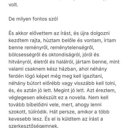
volt.
De milyen fontos szó!
És akkor elővettem az írást, és újra dolgozni
kezdtem rajta, húztam belőle és vontam, írtam
benne reményről, reménytelenségről,
bölcsességről és oktondiságról, jóról és
hitványról, életről és halálról, jártam benne, mint
valami csaknem kész házban, ahol néhány
ferdén lógó képet még meg kell igazítani,
néhány bútort előrébb vagy visszább kell tolni,
és, és aztán jó lett. Megint jó lett. Azt éreztem,
véglegesen elkészült ez a novella. Nem kell
tovább bíbelődni vele, mert, ahogy lenni
szokott, túlíródik. Hát persze, amikor a több
kevesebb lesz. És el is küldtem az írást a
szerkesztőségemnek.