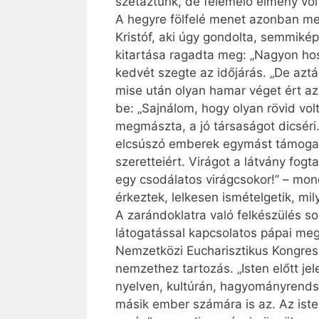
szétáztunk, de felemelő élmény volt.
A hegyre fölfelé menet azonban meg
Kristóf, aki úgy gondolta, semmiké
kitartása ragadta meg: „Nagyon hoss
kedvét szegte az időjárás. „De aztá
mise után olyan hamar véget ért az 
be: „Sajnálom, hogy olyan rövid volt
megmászta, a jó társaságot dicséri.
elcsúszó emberek egymást támogattá
szeretteiért. Virágot a látvány fog
egy csodálatos virágcsokor!” – mon
érkeztek, lelkesen ismételgetik, mi
A zarándoklatra való felkészülés s
látogatással kapcsolatos pápai meg
Nemzetközi Eucharisztikus Kongress
nemzethez tartozás. „Isten előtt j
nyelven, kultúrán, hagyományrendsz
másik ember számára is az. Az isten