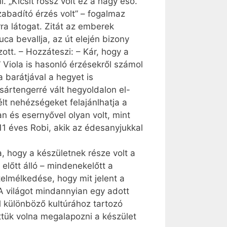
. „Kicsit rossz volt ez a nagy eső.
abadító érzés volt” – fogalmaz
ra látogat. Zitát az emberek
ca bevallja, az út elején bizony
ott. – Hozzáteszi: – Kár, hogy a
 Viola is hasonló érzésekről számol
a barátjával a hegyet is
sártengerré vált hegyoldalon el-
lt nehézségeket felajánlhatja a
n és esernyővel olyan volt, mint
11 éves Robi, akik az édesanyjukkal
, hogy a készületnek része volt a
lőtt álló – mindenekelőtt a
elmélkedése, hogy mit jelent a
 A világot mindannyian egy adott
l különböző kultúrához tartozó
ettük volna megalapozni a készület