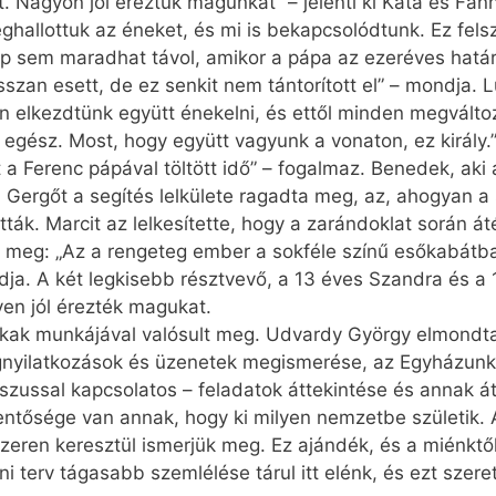
 Nagyon jól éreztük magunkat” – jelenti ki Kata és Fanni
hallottuk az éneket, és mi is bekapcsolódtunk. Ez felsz
pp sem maradhat távol, amikor a pápa az ezeréves határ
zan esett, de ez senkit nem tántorított el” – mondja. Lu
n elkezdtünk együtt énekelni, és ettől minden megváltoz
egész. Most, hogy együtt vagyunk a vonaton, ez király.”
 a Ferenc pápával töltött idő” – fogalmaz. Benedek, aki 
 Gergőt a segítés lelkülete ragadta meg, az, ahogyan a 
k. Marcit az lelkesítette, hogy a zarándoklat során áté
ta meg: „Az a rengeteg ember a sokféle színű esőkabátba
dja. A két legkisebb résztvevő, a 13 éves Szandra és a 
lyen jól érezték magukat.
okak munkájával valósult meg. Udvardy György elmondta
nyilatkozások és üzenetek megismerése, az Egyházunk e
zussal kapcsolatos – feladatok áttekintése és annak át
elentősége van annak, hogy ki milyen nemzetbe születik.
eren keresztül ismerjük meg. Ez ajándék, és a miénktő
i terv tágasabb szemlélése tárul itt elénk, és ezt szer