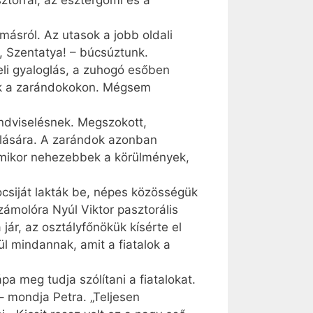
torral, az esztergomi és a
ásról. Az utasok a jobb oldali
, Szentatya! – búcsúztunk.
geli gyaloglás, a zuhogó esőben
tak a zarándokokon. Mégsem
ondviselésnek. Megszokott,
ulására. A zarándok azonban
 amikor nehezebbek a körülmények,
csiját lakták be, népes közösségük
ámolóra Nyúl Viktor pasztorális
jár, az osztályfőnökük kísérte el
ül mindannak, amit a fiatalok a
 meg tudja szólítani a fiatalokat.
– mondja Petra. „Teljesen