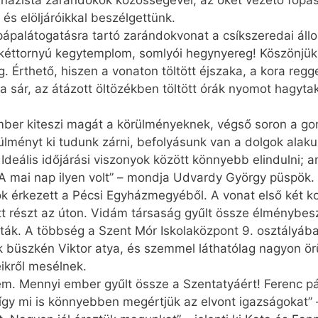
azista zarándokok közösségével, az őket vezető főpász
és elöljáróikkal beszélgettünk.
ápalátogatásra tartó zarándokvonat a csíkszeredai állom
 kéttornyú kegytemplom, somlyói hegynyereg! Köszönjük
g. Érthető, hiszen a vonaton töltött éjszaka, a kora reg
a sár, az átázott öltözékben töltött órák nyomot hagy
ember kiteszi magát a körülményeknek, végső soron a g
ülményt ki tudunk zárni, befolyásunk van a dolgok alak
 Ideális időjárási viszonyok között könnyebb elindulni;
 A mai nap ilyen volt” – mondja Udvardy György püspök.
k érkezett a Pécsi Egyházmegyéből. A vonat első két ko
t részt az úton. Vidám társaság gyűlt össze élménybesz
ták. A többség a Szent Mór Iskolaközpont 9. osztályába 
luk büszkén Viktor atya, és szemmel láthatólag nagyon ör
ikről mesélnek.
m. Mennyi ember gyűlt össze a Szentatyáért! Ferenc pápa
így mi is könnyebben megértjük az elvont igazságokat” 