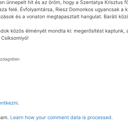
n ünnepelt hit és az öröm, hogy a Szentatya Krisztus fö
za felé. Évfolyamtársa, Riesz Domonkos ugyancsak a
lkozások és a vonaton megtapasztalt hangulat. Baráti kö
dok közös élményét mondta ki: megerősítést kaptunk, a
 Csíksomlyó!
azdagréten
lentkezni
.
spam.
Learn how your comment data is processed.