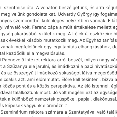
i szentmise óta. A vonaton beszélgetünk, és arra kérjük 
k meg velünk gondolataikat. Udvardy György így fogalmaz
zonyos szempontból különleges helyzetben vannak. E lá
yilvánvaló volt. Ferenc pápa a múlt értékelése mellett 
egység akarásából születik meg. A Lélek új eszközeire hí
csak évekkel később mutatkozik meg. Az Egyház tanítás
szanak megfelelőnek egy-egy tanítás elhangzásához, de
al kezdődik el a megvalósulás.
 Papnevelő Intézet rektora arról beszél, milyen nagy vá
t a Szűzanya elé járulni, és imádkozni a papi hivatásokér
a és az összegyűlt imádkozó sokaságot látva megerős
csakis azt, ami előremutat. Előre kell tekinteni, bízva 
 közös pont és a közös perspektíva. Az élő Istennel, é
ával találkoztunk most. Jó volt megélni ezt az egységet
ék a különböző nemzetek püspökei, papjai, diakónusai, 
és képesek vagyunk előrenézni.”
 Szeminárium rektora számára a Szentatyával való talá