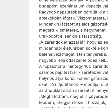
élménybeszámolóknak. A pécsi gimn
budapesti szeminárium kispapjaival 
Ragyogó napsütésben gördült ki a p
ablakokban lógtak. Viszontlátásra,
Mindenkin látszott az elcsigázottsá
megtett kilométerek, a hegymenet, 
uralkodott el senkin a fáradtság.
„A zarándoklét azzal jár, hogy az 
mindennapi életünkben sokféle kör
belehelyezi magát Isten tenyerébe.
nagyobb lelki odaszentelődés kell.
A főpásztorral mintegy 160 zarándo
számos pap testvér kíséretében vet
helynök atya körül. Főként gimnazis
őket. „Az ifjú titánok” – mondja ró
zarándoklat során szerzett élménye
„Meghatódtam, még el is pityeredte
Modern, ahogyan közelít hozzájuk, 