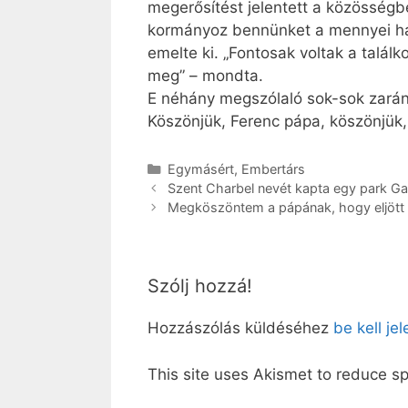
megerősítést jelentett a közösségbe
kormányoz bennünket a mennyei ha
emelte ki. „Fontosak voltak a talá
meg” – mondta.
E néhány megszólaló sok-sok zarán
Köszönjük, Ferenc pápa, köszönjük,
Kategória
Egymásért
,
Embertárs
Szent Charbel nevét kapta egy park G
Megköszöntem a pápának, hogy eljött
Szólj hozzá!
Hozzászólás küldéséhez
be kell je
This site uses Akismet to reduce 