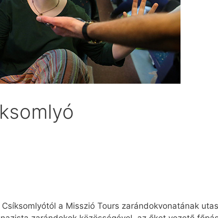
íksomlyó
 Csíksomlyótól a Misszió Tours zarándokvonatának utas