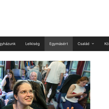
gyházunk
Lelkiség
Egymásért
Család
Kö