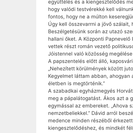
együttélés és a kiengesztelődés mel
hogy valódi testvérekké kell váln
fontos, hogy ne a múlton keseregjü
Úgy kell összevarrni a jövő szálait
Beszélgetésünk során az utazó szem
hallani őket. A Központi Papnevelő
vettek részt román vezető politikus
Jóistennel való közösség megélése 
A papszentelés előtt álló, kaposvá
„Nehezített körülmények között juto
Kegyelmet láttam abban, ahogyan a 
életben is megtörténik.”
A szabadkai egyházmegyés Horváth Á
meg a pápalátogatást. Ákos azt a 
egymással az embereket. „Ahova szü
nemzetbeliekkel.” Dávid arról besz
medence minden részéből érkezett 
kiengesztelődéshez, és mindkét fél