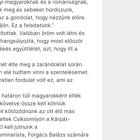
délyi magyaroknak és a románságnak,
nk meg és sebeket hordozunk,
z a gondolat, hogy nézzünk előre.
jön. Ez a feladatunk.”
ottak. Valóban öröm volt látni és
 hangsúlyozta, hogy most először
és együttlétét, azt, hogy itt a
mét élte meg a zarándoklat során.
n elé tudtam vinni a szentelésemet.
tlan fordulat volt ez, ami az
 határon túli magyarokként élték
övetve össze kell kötniük
ll kötöződnünk az ott élő más
peltek Csíksomlyón a Kárpát-
 kell jutnunk a
zeminarista, Forgács Balázs számára