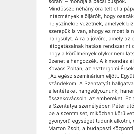
során” – mondja a pécsi püspök.
Mindössze néhány óra telt el a pápa
intézmények elöljáróit, hogy osszá
helyszínekre vezetnek, amelyek bi
szerepük is van, ahogy ez most is n
hangsúlyt. Arra a jövőre, amely az 
látogatásainak hatása rendszerint 
hogy a körülmények olykor nem lát
üzenet elhangozzék. A kimondás ált
Kovács Zoltán, az esztergomi Érseki
„Az egész szeminárium eljött. Együt
szándékom. A Szentatyát hallgatv
ellentéteket hangsúlyoznunk, hanem 
összekovácsolni az embereket. Ez a
a Szentatya személyében Péter utód
be a szentmisét, miközben körülvett
gyönyörű egységet tudunk alkotni, 
Marton Zsolt, a budapesti Központi