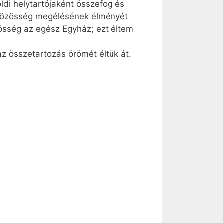
ldi helytartójaként összefog és
 közösség megélésének élményét
zösség az egész Egyház; ezt éltem
z összetartozás örömét éltük át.