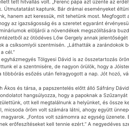
lett tett hitvallás volt. „Ferenc pápa azt üzente az er
unk. Útmutatatást kaptunk. Bár drámai eseményeket éltü
nk, hanem azt keressük, mit tehetünk most. Megfogott a
, hogy az igazságosság és a szeretet egyaránt érvényesül
ináriumok elöljárói a növendékek megszólítására buzdít
 Intézetből az ötödéves Lőw Gergely annak jelentőségét
ok a csíksomlyói szentmisén. „Láthatták a zarándokok bék
a cél.”
ri egyházmegyés Tölgyesi Dávid is az összetartozás örö
ttunk el a szentmisére, de nagyon örülök, hogy a Jóiste
többórás esőzés után felragyogott a nap. Jót hozó, vára
kos és társa, a papszentelés előtt álló Sáfrány Dávid
gondolatot hangsúlyozza, hogy a papoknak a Szűzanyát k
lettünk, ott kell megtalálnunk a helyünket, és össze ke
él, micsoda öröm volt számára látni, ahogy együtt ünne
magyarok. „Fontos volt számomra az egység üzenete. El
nek erőfeszítéseket kell tennie ezért.” A negyedéves s