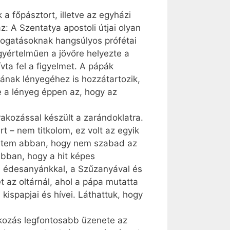
a főpásztort, illetve az egyházi
: A Szentatya apostoli útjai olyan
togatásoknak hangsúlyos prófétai
egyértelműen a jövőre helyezte a
vta fel a figyelmet. A pápák
ának lényegéhez is hozzátartozik,
 a lényeg éppen az, hogy az
rakozással készült a zarándoklatra.
t – nem titkolom, ez volt az egyik
ödtem abban, hogy nem szabad az
abban, hogy a hit képes
gi édesanyánkkal, a Szűzanyával és
 az oltárnál, ahol a pápa mutatta
kispapjai és hívei. Láthattuk, hogy
lkozás legfontosabb üzenete az