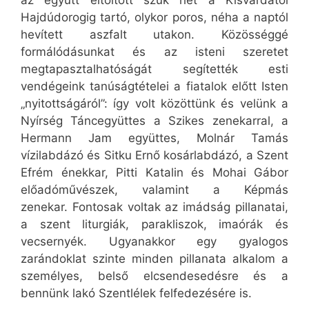
az együtt eltöltött szűk hét a Kisvárdától
Hajdúdorogig tartó, olykor poros, néha a naptól
hevített aszfalt utakon. Közösséggé
formálódásunkat és az isteni szeretet
megtapasztalhatóságát segítették esti
vendégeink tanúságtételei a fiatalok előtt Isten
„nyitottságáról”: így volt közöttünk és velünk a
Nyírség Táncegyüttes a Szikes zenekarral, a
Hermann Jam együttes, Molnár Tamás
vízilabdázó és Sitku Ernő kosárlabdázó, a Szent
Efrém énekkar, Pitti Katalin és Mohai Gábor
előadóművészek, valamint a Képmás
zenekar. Fontosak voltak az imádság pillanatai,
a szent liturgiák, parakliszok, imaórák és
vecsernyék. Ugyanakkor egy gyalogos
zarándoklat szinte minden pillanata alkalom a
személyes, belső elcsendesedésre és a
bennünk lakó Szentlélek felfedezésére is.