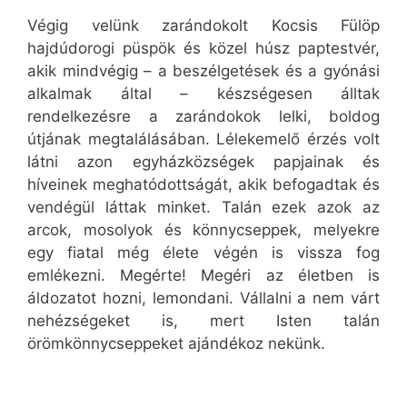
Végig velünk zarándokolt Kocsis Fülöp
hajdúdorogi püspök és közel húsz paptestvér,
akik mindvégig – a beszélgetések és a gyónási
alkalmak által – készségesen álltak
rendelkezésre a zarándokok lelki, boldog
útjának megtalálásában. Lélekemelő érzés volt
látni azon egyházközségek papjainak és
híveinek meghatódottságát, akik befogadtak és
vendégül láttak minket. Talán ezek azok az
arcok, mosolyok és könnycseppek, melyekre
egy fiatal még élete végén is vissza fog
emlékezni. Megérte! Megéri az életben is
áldozatot hozni, lemondani. Vállalni a nem várt
nehézségeket is, mert Isten talán
örömkönnycseppeket ajándékoz nekünk.