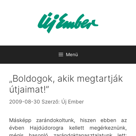
Kilépés
a
tartalomba
Menü
„Boldogok, akik megtartják
útjaimat!”
2009-08-30
Szerző:
Új Ember
Másképp zarándokoltunk, hiszen ebben az
évben Hajdúdorogra kellett megérkeznünk,
mégis hasonló zarándoktapasztalatunk lett: