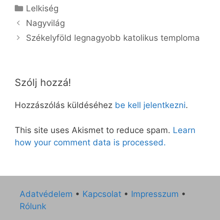
Kategória
Lelkiség
Nagyvilág
Székelyföld legnagyobb katolikus temploma
Szólj hozzá!
Hozzászólás küldéséhez
be kell jelentkezni
.
This site uses Akismet to reduce spam.
Learn
how your comment data is processed.
Adatvédelem
•
Kapcsolat
•
Impresszum
•
Rólunk