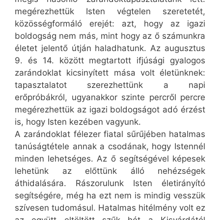
megérezhettük Isten végtelen szeretetét,
közösségformáló erejét: azt, hogy az igazi
boldogság nem más, mint hogy az ő számunkra
életet jelentő útján haladhatunk. Az augusztus
9. és 14. között megtartott ifjúsági gyalogos
zarándoklat kicsinyített mása volt életünknek:
tapasztalatot szerezhettünk a napi
erőpróbákról, ugyanakkor szinte percről percre
megérezhettük az igazi boldogságot adó érzést
is, hogy Isten kezében vagyunk.
A zarándoklat félezer fiatal sűrűjében hatalmas
tanúságtétele annak a csodának, hogy Istennél
minden lehetséges. Az ő segítségével képesek
lehetünk az előttünk álló nehézségek
áthidalására. Rászorulunk Isten életirányító
segítségére, még ha ezt nem is mindig vesszük
szívesen tudomásul. Hatalmas hitélmény volt ez