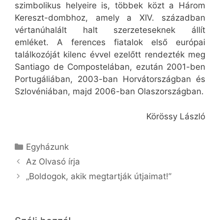
szimbolikus helyeire is, többek közt a Három
Kereszt-dombhoz, amely a XIV. században
vértanúhalált halt szerzeteseknek állít
emléket. A ferences fiatalok első európai
találkozóját kilenc évvel ezelőtt rendezték meg
Santiago de Compostelában, ezután 2001-ben
Portugáliában, 2003-ban Horvátországban és
Szlovéniában, majd 2006-ban Olaszországban.
Körössy László
Kategória
Egyházunk
Az Olvasó írja
„Boldogok, akik megtartják útjaimat!”