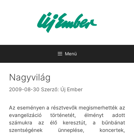
Kilépés
a
tartalomba
Menü
Nagyvilág
2009-08-30
Szerző:
Új Ember
Az eseményen a résztvevők megismerhették az
evangelizáció történetét, élményt adott
számukra az élő keresztút, a bűnbánat
szentségének ünneplése, koncertek,