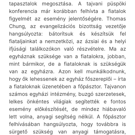
tapasztalok megosztása. A tajvani püspöki
konferencia már korábban felhívta a fiatalok
figyelmét az esemény jelentőségére. Thomas
Chung, az evangelizációs bizottság vezetője
hangsúlyozta: bátorítsuk és készítsük fel
fiataljainkat a nemzetközi, az ázsiai és a helyi
ifjúsági találkozókon való részvételre. Ma az
egyháznak szüksége van a fiatalokra, jobban,
mint bármikor, de a fiataloknak is szükségük
van az egyházra. Azon kell munkálkodnunk,
hogy ők lehessenek az egyház főszereplői – írta
a fiataloknak üzenetében a főpásztor. Tajvanon
számos egyházi intézmény, buzgó szerzetesek,
lelkes önkéntes világiak segítették e fontos
esemény előkészítését, de mindez hiábavaló
lett volna, anyagi segítség nélkül. A főpásztor
felhívásában hangsúlyozta, hogy továbbra is
sürgető szükség van anyagi támogatásra,