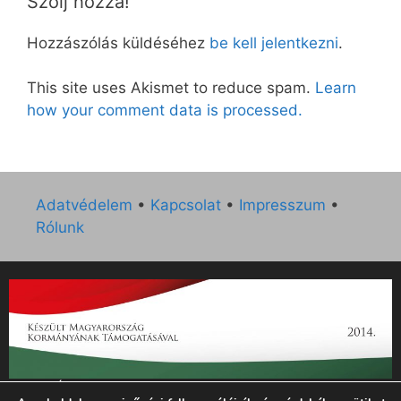
Szólj hozzá!
Hozzászólás küldéséhez
be kell jelentkezni
.
This site uses Akismet to reduce spam.
Learn
how your comment data is processed.
Adatvédelem
•
Kapcsolat
•
Impresszum
•
Rólunk
„Az Új Ember katolikus hetilap 2014. évi működésének