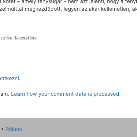
a kötet – amely fénysugár – nem azt jelenti, hogy a tény
elmúlttal megkezdődött, legyen az akár kellemetlen, ak
sztikai fejlesztése
lentkezni
.
spam.
Learn how your comment data is processed.
•
Rólunk