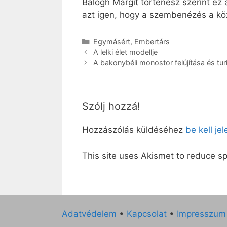
Balogh Margit történész szerint ez 
azt igen, hogy a szembenézés a köz
Kategória
Egymásért
,
Embertárs
A lelki élet modellje
A bakonybéli monostor felújítása és turi
Szólj hozzá!
Hozzászólás küldéséhez
be kell je
This site uses Akismet to reduce 
Adatvédelem
•
Kapcsolat
•
Impresszum