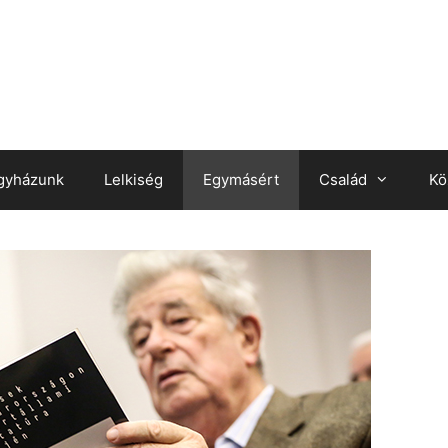
gyházunk
Lelkiség
Egymásért
Család
Kö