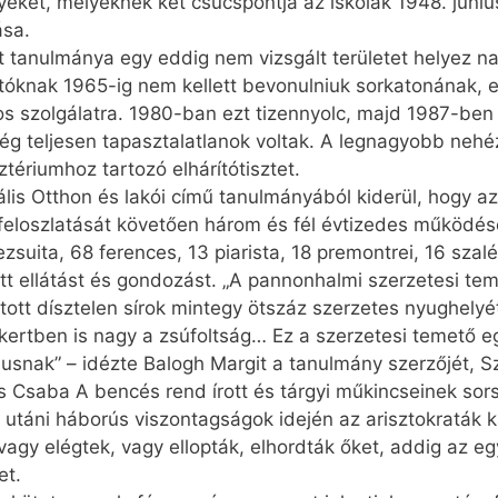
yeket, melyeknek két csúcspontja az iskolák 1948. június
ása.
 tanulmánya egy eddig nem vizsgált területet helyez n
óknak 1965-ig nem kellett bevonulniuk sorkatonának, e
s szolgálatra. 1980-ban ezt tizennyolc, majd 1987-ben 
g teljesen tapasztalatlanok voltak. A legnagyobb nehé
tériumhoz tartozó elhárítótisztet.
is Otthon és lakói című tanulmányából kiderül, hogy az
eloszlatását követően három és fél évtizedes működése 
zsuita, 68 ferences, 13 piarista, 18 premontrei, 16 szal
tt ellátást és gondozást. „A pannonhalmi szerzetesi t
tott dísztelen sírok mintegy ötszáz szerzetes nyughelyét
írkertben is nagy a zsúfoltság… Ez a szerzetesi temető 
usnak” – idézte Balogh Margit a tanulmány szerzőjét, 
s Csaba A bencés rend írott és tárgyi műkincseinek so
 utáni háborús viszontagságok idején az arisztokraták 
 vagy elégtek, vagy ellopták, elhordták őket, addig az e
et.