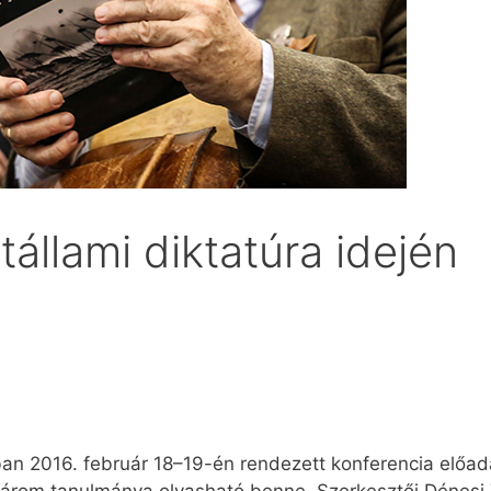
állami diktatúra idején
n 2016. február 18–19-én rendezett konferencia előadás