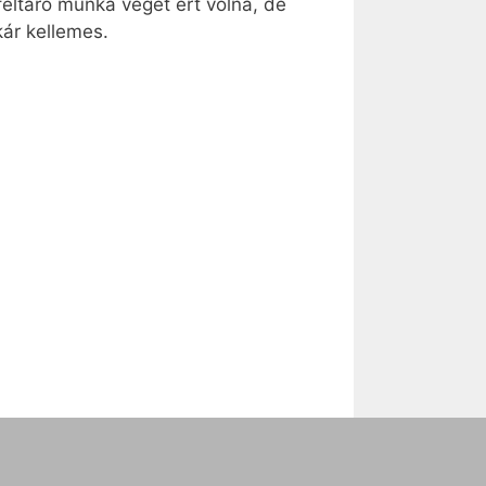
feltáró munka véget ért volna, de
ár kellemes.