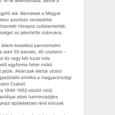
 16-ai államosítása, illetve a
agyító alá: Bencések a Magyar
kkor azonban rendelettel
tizenkét hónapra csökkentették.
zséget az jelentette számukra,
 állami kezelésű pannonhalmi
alatt 50 bencés, 40 ciszterci –
ézi és vagy két tucat más
emető egyforma fehér műkő
 jelzik. Akárcsak életük utolsó
egyedülálló emléke a magyarországi
Szabó Csabát.
rsa 1949–1952 között című
kastélyai ebek harmincadjára
gyházi épületekben lévő kincsek