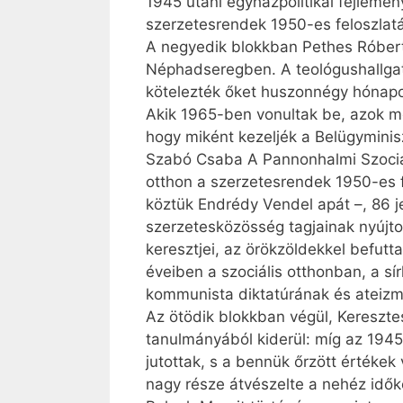
1945 utáni egyház­politikai fejlemén
szerzetesrendek 1950-es feloszlat
A negyedik blokkban Pethes Róbert
Néphadseregben. A teológushallgat
kötelezték őket huszonnégy hónapo
Akik 1965-ben vonultak be, azok mé
hogy miként kezeljék a Belügyminisz
Szabó Csaba A Pannonhalmi Szociál
otthon a szerzetesrendek 1950-es f
köztük Endrédy Vendel apát –, 86 je
szerzetesközösség tagjainak nyújto
keresztjei, az örökzöldekkel befutta
éveiben a szociális otthonban, a s
kommunista diktatúrának és ateizm
Az ötödik blokkban végül, Kereszte
tanulmányából kiderül: míg az 1945
jutottak, s a bennük őrzött értékek
nagy része átvészelte a nehéz idők