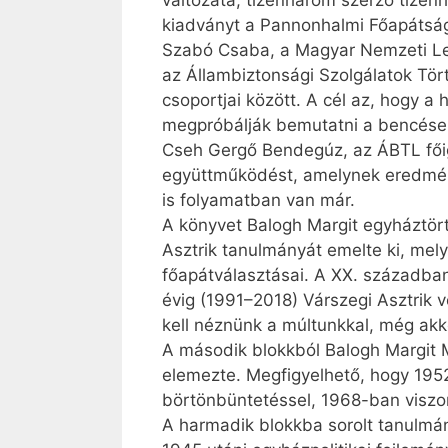
változata; tizenhárom szerző tize
kiadványt a Pannonhalmi Főapátsági
Szabó Csaba, a Magyar Nemzeti Le
az Állambiztonsági Szolgálatok Tört
csoportjai között. A cél az, hogy a
megpróbálják bemutatni a bencések 
Cseh Gergő Bendegúz, az ÁBTL főig
együttműködést, amelynek eredmény
is folyamatban van már.
A könyvet Balogh Margit egyháztö
Asztrik tanulmányát emelte ki, mel
főapátválasztásai. A XX. században
évig (1991–2018) Várszegi Asztrik 
kell néznünk a múltunkkal, még akko
A második blokkból Balogh Margit 
elemezte. Megfigyelhető, hogy 195
börtönbüntetéssel, 1968-ban viszon
A harmadik blokkba sorolt tanulmán