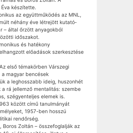
 Tamás és Boros Zoltán. A
va készí­tette.
monikus az együttműködés az MNL,
últ néhány éve létrejött kutató­
 – által őrzött anyagokból
zötti időszakot.
rmonikus és hatékony
elhangzott előadások szerkesztése
Az első témakörben Várszegi
an a magyar bencések
lük a leghosszabb ideig, huszonhét
 a rá jellemző mentalitás: szembe
os, szégyenteljes elemek is.
1963 között című tanulmányát
zemélyeket, 1957-ben hosszú
itikai rendőrség.
 Boros Zoltán – összefoglalják az