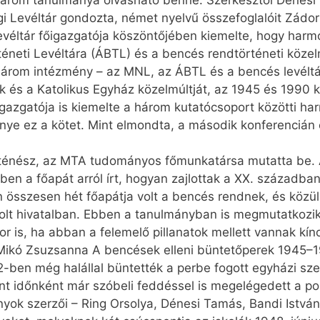
nhárom tanulmánya olvasható benne. Szerkesztői Dénesi
 Levéltár gondozta, német nyelvű összefoglalóit Zádor É
véltár főigazgatója köszöntőjében kiemelte, hogy har
éneti Levéltára (ÁBTL) és a bencés rendtörténeti közelm
 három intézmény – az MNL, az ÁBTL és a bencés levéltár
és a Katolikus Egyház közelmúltját, az 1945 és 1990 kö
azgatója is kiemelte a három kutatócsoport közötti ha
e ez a kötet. Mint elmondta, a második konferencián 
rténész, az MTA tudományos főmunkatársa mutatta be. 
yben a főapát arról írt, hogyan zajlottak a XX. századb
 összesen hét főapátja volt a bencés rendnek, és közü
volt hivatalban. Ebben a tanulmányban is megmutatkozik
r is, ha abban a felemelő pillanatok mellett vannak kín
Mikó Zsuzsanna A bencések elleni büntetőperek 1945–
2-ben még halállal büntették a perbe fogott egyházi s
t időnként már szóbeli feddéssel is megelégedett a pol
yok szerzői – Ring Orsolya, Dénesi Tamás, Bandi István,