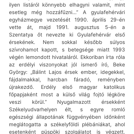
ilyen listáról könnyebb elhagyni valamit, mint
esetleg még hozzáfűzni…” A gyulafehérvári
egyházmegye vezetését 1990. április 29-én
vette át, majd 1991. augusztus 5-én a
Szentatya őt nevezte ki Gyulafehérvár első
érsekének. Nem sokkal később súlyos
szívrohamot kapott, s betegsége miatt 1993
végén lemondott hivataláról. Ekkoriban írta róla
az erdélyi viszonyokat jól ismerő író, Beke
György: „Bálint Lajos érsek ember, idegekkel,
fájdalmakkal, harcban fáradó, reményben
újrakezdő. Erdély első magyar katolikus
főpapjaként most a külső világ fojtó légköre
veszi körül.” Nyugalmazott érsekként
Székelyudvarhelyen élt, s egyre romló
egészségi állapotának függvényében időnként
meglátogatta a székelyföldi plébániákat, ahol
esetenként püspöki szolgálatot is végzett.