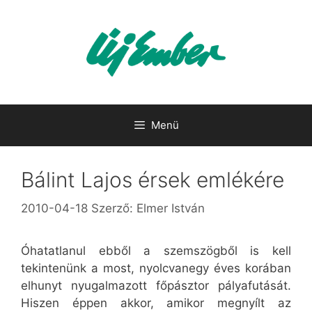
Kilépés
a
tartalomba
Menü
Bálint Lajos érsek emlékére
2010-04-18
Szerző:
Elmer István
Óhatatlanul ebből a szemszögből is kell
tekintenünk a most, nyolcvanegy éves korában
elhunyt nyugalmazott főpásztor pályafutását.
Hiszen éppen akkor, amikor megnyílt az