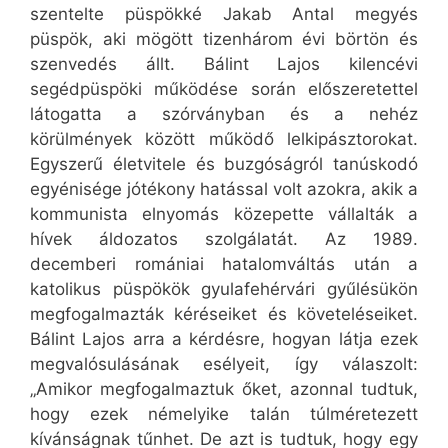
szentelte püspökké Jakab Antal megyés
püspök, aki mögött tizenhárom évi börtön és
szenvedés állt. Bálint Lajos kilencévi
segédpüspöki működése során előszeretettel
látogatta a szórványban és a nehéz
körülmények között működő lelkipásztorokat.
Egyszerű életvitele és buzgóságról tanúskodó
egyénisége jótékony hatással volt azokra, akik a
kommunista elnyomás közepette vállalták a
hívek áldozatos szolgálatát. Az 1989.
decemberi romániai hatalomváltás után a
katolikus püspökök gyulafehérvári gyűlésükön
megfogalmazták kéréseiket és követeléseiket.
Bálint Lajos arra a kérdésre, hogyan látja ezek
megvalósulásának esélyeit, így válaszolt:
„Amikor megfogalmaztuk őket, azonnal tudtuk,
hogy ezek némelyike talán túlméretezett
kívánságnak tűnhet. De azt is tudtuk, hogy egy