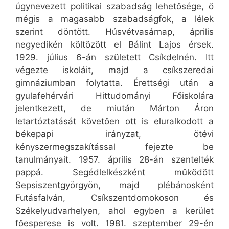
úgynevezett politikai szabadság lehetősége, ő
mégis a magasabb szabadságfok, a lélek
szerint döntött. Húsvétvasárnap, április
negyedikén költözött el Bálint Lajos érsek.
1929. július 6-án született Csíkdelnén. Itt
végezte iskoláit, majd a csíkszeredai
gimnáziumban folytatta. Érettségi után a
gyulafehérvári Hittudományi Főiskolára
jelentkezett, de miután Márton Áron
letartóztatását követően ott is eluralkodott a
békepapi irányzat, ötévi
kényszermegszakítással fejezte be
tanulmányait. 1957. április 28-án szentelték
pappá. Segédlelkészként működött
Sepsiszentgyörgyön, majd plébánosként
Futásfalván, Csíkszentdomokoson és
Székelyudvarhelyen, ahol egyben a kerület
főesperese is volt. 1981. szeptember 29-én