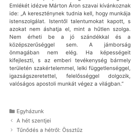
Emlékét idézve Márton Áron szavai kívánkoznak
ide: „A kereszténynek tudnia kell, hogy munkája
istenszolgálat. Istentől talentumokat kapott, s
azokat nem áshatja el, mint a hűtlen szolga.
Nem érheti be a jó szándékkal és a
középszerűséggel sem. A jámborság
önmagában nem elég. Ha képességeit
kifejleszti, s az emberi tevékenység bármely
területén szakértelemmel, lelki függetlenséggel,
igazságszeretettel, felelősséggel dolgozik,
valóságos apostoli munkát végez a világban.”
Kategória
Egyházunk
A hét szentjei
Tűnődés a hétről: Össztűz