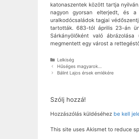
katonaszentek között tartja nyilv
nagyon gyorsan elterjedt, és a
uralkodócsaládok tagjai védőszent
tartották. 683-tól április 23-á
Sárkányölőként való ábrázolása 
megmentett egy várost a rettegéstő
Kategória
Lelkiség
Hűséges magyarok…
Bálint Lajos érsek emlékére
Szólj hozzá!
Hozzászólás küldéséhez
be kell je
This site uses Akismet to reduce 