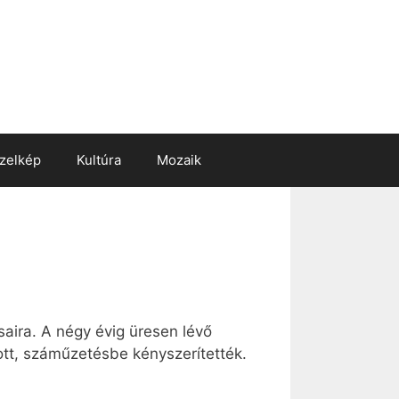
zelkép
Kultúra
Mozaik
saira. A négy évig üresen lévő
ott, száműzetésbe kényszerítették.