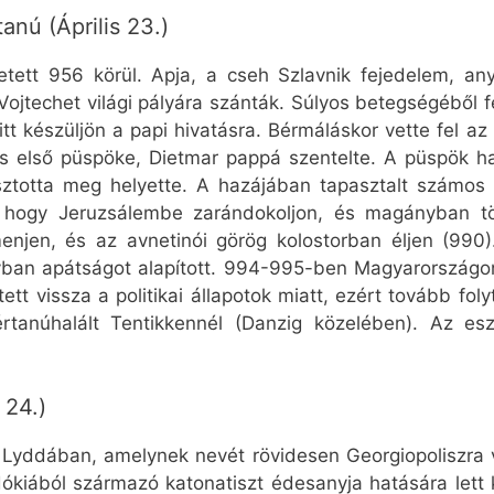
anú (Április 23.)
etett 956 körül. Apja, a cseh Szlavnik fejedelem, any
Vojtechet világi pályára szánták. Súlyos betegségéből
tt készüljön a papi hivatásra. Bérmáláskor vette fel a
s első püspöke, Dietmar pappá szentelte. A püspök halá
ztotta meg helyette. A hazájában tapasztalt számos 
a, hogy Jeruzsálembe zarándokoljon, és magányban tö
njen, és az avnetinói görög kolostorban éljen (990)
ban apátságot alapított. 994-995-ben Magyarországon t
tt vissza a politikai állapotok miatt, ezért tovább fo
vértanúhalált Tentikkennél (Danzig közelében). Az 
 24.)
t Lyddában, amelynek nevét rövidesen Georgiopoliszra v
kiából származó katonatiszt édesanyja hatására lett