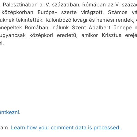
án. Palesztinában a IV. században, Rómában az V. száz
 középkorban Európa- szerte virágzott. Számos vá
jüknek tekintették. Különböző lovagi és nemesi rendek,
n ünnepelték Rómában, nálunk Szent Adalbert ünnepe 
ugyancsak középkori eredetű, amikor Krisztus ere
l.
lentkezni
.
spam.
Learn how your comment data is processed.