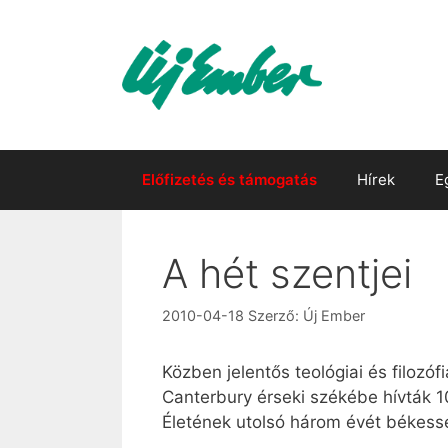
Kilépés
a
tartalomba
Előfizetés és támogatás
Hírek
E
A hét szentjei
2010-04-18
Szerző:
Új Ember
Közben jelentős teológiai és filozó
Canterbury érseki székébe hívták 1
Életének utolsó három évét békess