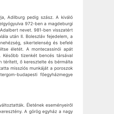
ja, Adilburg pedig szász. A kiváló
 felgyógyulva 972-ben a magdeburgi
z Adalbert nevet. 981-ben visszatért
la után II. Boleszláv fejedelem, a
nehézség, sikertelenség és befelé
ltse életét. A montecassinói apát
. Később tizenkét bencés társával
érített, ő keresztelte és bérmálta
lytatta missziós munkáját a poroszok
esztergom-budapesti főegyházmegye
áltoztatták. Életének eseményeiről
 keresztény. A görög egyház a nagy