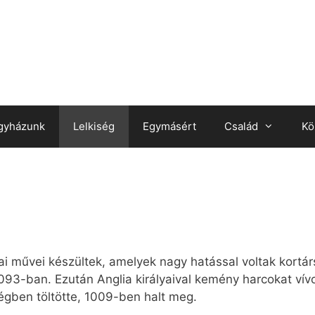
gyházunk
Lelkiség
Egymásért
Család
Kö
fiai művei készültek, amelyek nagy hatással voltak kortár
093-ban. Ezután Anglia királyaival kemény harcokat vív
égben töltötte, 1009-ben halt meg.