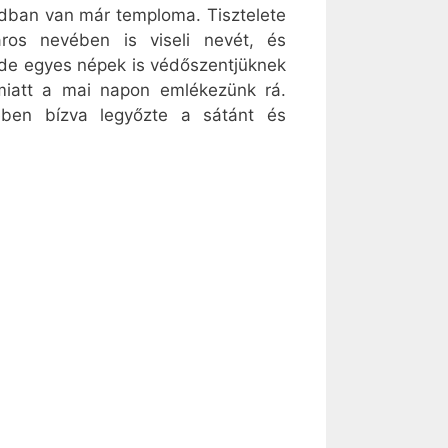
adban van már temploma. Tisztelete
ros nevében is viseli nevét, és
 de egyes népek is védőszentjüknek
miatt a mai napon emlékezünk rá.
jében bízva legyőzte a sátánt és