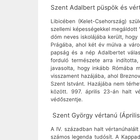
Szent Adalbert püspök és vért
Libicében (Kelet-Csehország) szül
szellemi képességekkel megáldott 
dóm neves iskolájába került, hogy i
Prágába, ahol két év múlva a váro
papság és a nép Adalbertet válas
forduló természete arra indított
javasolta, hogy inkább Rómába me
visszament hazájába, ahol Breznov
Szent Istvánt. Hazájába nem térhete
között. 997. április 23-án halt 
védőszentje.
Szent György vértanú (Április
A IV. században halt vértanúhalál
számos legenda tudósít. A Kappadó