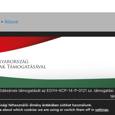
•
Rólunk
működésének támogatását az EGYH-KCP-14-P-0121 sz. támogatás
tá
ségi felhasználói élmény érdekében sütiket használunk.
eratePress
e about which cookies we are using or switch them off in
settings
.