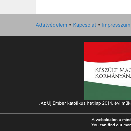
Adatvédelem
•
Kapcsolat
•
Impresszum
„Az Új Ember katolikus hetilap 2014. évi 
A weboldalon a minő
© 2026 Magyar Kurír - Új Ember
• Készült
Gen
You can find out mor