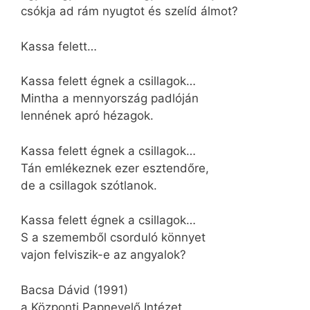
csókja ad rám nyugtot és szelíd álmot?
Kassa felett…
Kassa felett égnek a csillagok…
Mintha a mennyország padlóján
lennének apró hézagok.
Kassa felett égnek a csillagok…
Tán emlékeznek ezer esztendőre,
de a csillagok szótlanok.
Kassa felett égnek a csillagok…
S a szememből csorduló könnyet
vajon felviszik-e az angyalok?
Bacsa Dávid (1991)
a Központi Papnevelő Intézet