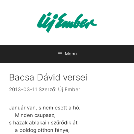
Kilépés
a
tartalomba
Menü
Bacsa Dávid versei
2013-03-11
Szerző:
Új Ember
Január van, s nem esett a hó.
Minden csupasz,
s házak ablakain szűrődik át
a boldog otthon fénye,