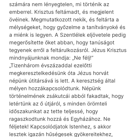
számára nem lényegtelen, mi történik az
emberrel. Krisztus feltámadt, és megjelent
övéinek. Megmutatkozott nekik, és feltárta a
mélységeket, hogy győzelme a tanítványoké és
a miénk is legyen. A Szentlélek eljövetele pedig
megerősítette őket abban, hogy tanúságot
tegyenek erről a feltárulkozásról. Jézus Krisztus
mindnyájunknak mondja: „Ne félj!”
„Tizenhárom évszázaddal ezelőtti
megkeresztelkedésünk óta Jézus horvát
népünk útitársává is lett. A keresztség által
mélyen hozzákapcsolódtunk. Népünk
történelmének zsákutcái abból fakadtak, hogy
letértünk az ő útjáról, s minden örömteli
időszakunkat az tette teljessé, hogy
ragaszkodtunk hozzá és Egyházához. Ne
féljetek! Kapcsolódjatok Istenhez, s akkor
lesztek igazán hűségesek gyökereitekhez,