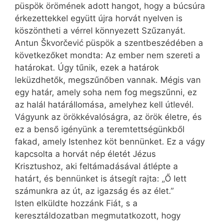
püspök örömének adott hangot, hogy a búcsúra
érkezettekkel együtt újra horvát nyelven is
köszöntheti a vérrel könnyezett Szűzanyát.
Antun Škvorčević püspök a szentbeszé­dében a
következőket mondta: Az ember nem szereti a
határokat. Úgy tűnik, ezek a határok
leküzdhetők, megszűnőben vannak. Mégis van
egy határ, amely soha nem fog megszűnni, ez
az halál határállomása, amelyhez kell útlevél.
Vágyunk az örökkévalóságra, az örök életre, és
ez a benső igényünk a teremtettségünkből
fakad, amely Istenhez köt bennünket. Ez a vágy
kapcsolta a horvát nép életét Jézus
Krisztushoz, aki feltámadásával átlépte a
határt, és bennünket is átsegít rajta: „Ő lett
számunkra az út, az igazság és az élet.”
Isten elküldte hozzánk Fiát, s a
keresztáldozatban megmutatkozott, hogy