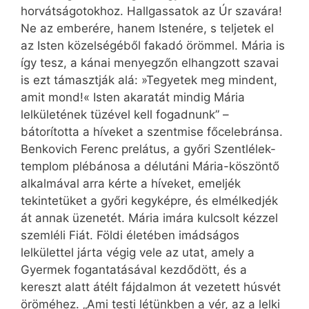
horvátságotokhoz. Hallgassatok az Úr szavára!
Ne az emberére, hanem Istenére, s teljetek el
az Isten közelségéből fakadó örömmel. Mária is
így tesz, a kánai menyegzőn elhangzott szavai
is ezt támasztják alá: »Tegyetek meg mindent,
amit mond!« Isten akaratát mindig Mária
lelkületének tüzével kell fogadnunk” –
bátorította a híveket a szentmise főcelebránsa.
Benkovich Ferenc prelátus, a győri Szentlélek-
templom plébánosa a délutáni Mária-köszöntő
alkalmával arra kérte a híveket, emeljék
tekintetüket a győri kegyképre, és elmélkedjék
át annak üzenetét. Mária imára kulcsolt kézzel
szemléli Fiát. Földi életében imádságos
lelkülettel járta végig vele az utat, amely a
Gyermek fogantatásával kezdődött, és a
kereszt alatt átélt fájdalmon át vezetett húsvét
öröméhez. „Ami testi létünkben a vér, az a lelki