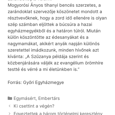
Mogyorósi Ányos tihanyi bencés szerzetes, a
zarándoklat szervezője köszönetet mondott a
résztvevőknek, hogy a zord idő ellenére is olyan
szép számban eljöttek a búcsúra a hazai
egyházmegyékből és a határon túlról. Mi­után
külön köszöntötte az édesanyákat és a
nagymamákat, akikért anyák napján különös
szeretettel imádkozunk, minden hívőnek azt
kívánta: „A Szűzanya példája szerint és
közbenjárására váljék az evangélium örömhíre
testté és vérré a mi életünkben is.”
Forrás: Győri Egyházmegye
Kategória
Egymásért
,
Embertárs
Ki csettint a végén?
Egyeztettek a három történelmi keresztény