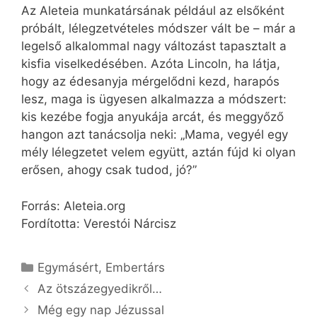
Az Aleteia munkatársának például az elsőként
próbált, lélegzetvételes módszer vált be – már a
legelső alkalommal nagy változást tapasztalt a
kisfia viselkedésében. Azóta Lincoln, ha látja,
hogy az édesanyja mérgelődni kezd, harapós
lesz, maga is ügyesen alkalmazza a módszert:
kis kezébe fogja anyukája arcát, és meggyőző
hangon azt tanácsolja neki: „Mama, vegyél egy
mély lélegzetet velem együtt, aztán fújd ki olyan
erősen, ahogy csak tudod, jó?”
Forrás: Aleteia.org
Fordította: Verestói Nárcisz
Kategória
Egymásért
,
Embertárs
Az ötszázegyedikről…
Még egy nap Jézussal