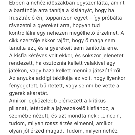
Ebben a nehéz időszakban egyszer látta, amint
a barátnője arra tanítja a kislányát, hogy ha
frusztráció éri, toppantson egyet – így próbálta
rávezetni a gyereket arra, hogyan tud
kontrollálni egy nehezen megélhető érzelmet. A
cikk szerzője ekkor rájött, hogy ő maga sem
tanulta ezt, és a gyerekeit sem tanította erre.
A kisfia kétéves volt ekkor, és sokszor jelenetet
rendezett, ha osztoznia kellett valakivel egy
játékon, vagy haza kellett menni a játszótérről.
Az anyuka addigi taktikája az volt, hogy ilyenkor
fenyegetett, büntetett, vagy semmibe vette a
gyerek akaratát.
Amikor legközelebb elérkezett a kritikus
pillanat, letérdelt a jajveszékelő kisfiához, a
szemébe nézett, és azt mondta neki: „Lincoln,
tudom, milyen rossz érzés elmenni, amikor
olyan jól érzed magad. Tudom, milyen nehéz