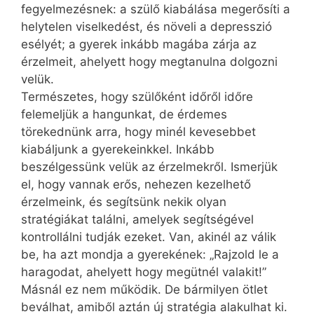
fegyelmezésnek: a szülő kiabálása megerősíti a
helytelen viselkedést, és növeli a depresszió
esélyét; a gyerek inkább magába zárja az
érzelmeit, ahelyett hogy megtanulna dolgozni
velük.
Természetes, hogy szülőként időről időre
felemeljük a hangunkat, de érdemes
törekednünk arra, hogy minél kevesebbet
kiabáljunk a gyerekeinkkel. Inkább
beszélgessünk velük az érzelmekről. Ismerjük
el, hogy vannak erős, nehezen kezelhető
érzelmeink, és segítsünk nekik olyan
stratégiákat találni, amelyek segítségével
kontrollálni tudják ezeket. Van, akinél az válik
be, ha azt mondja a gyerekének: „Rajzold le a
haragodat, ahelyett hogy megütnél valakit!”
Másnál ez nem működik. De bármilyen ötlet
beválhat, amiből aztán új stratégia alakulhat ki.