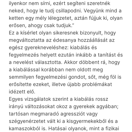
ilyenkor nem sírni, ezért segíteni szeretnék
neked, hogy le tudj csillapodni. Vegyünk mind a
ketten egy mély lélegzetet, aztán fújjuk ki, olyan
erősen, ahogy csak tudjuk.”
Ez a kísérlet olyan sikeresnek bizonyult, hogy
megváltoztatta az édesanya hozzáállását az
egész gyerekneveléshez: kiabálás és
fegyelmezés helyett ezután inkább a tanítást és
a nevelést választotta. Akkor döbbent rá, hogy
a kiabálással korábban nem oldott meg
semmilyen fegyelmezési gondot, sőt, még föl is
erősítette ezeket, illetve újabb problémákat
idézett elő.
Egyes vizsgálatok szerint a kiabálás rossz
irányú változásokat okoz a gyerekek agyában;
tartósan megmaradó agressziót vagy
szégyenérzetet vált ki a kisgyermekekből és a
kamaszokból is. Hatásai olyanok, mint a fizikai