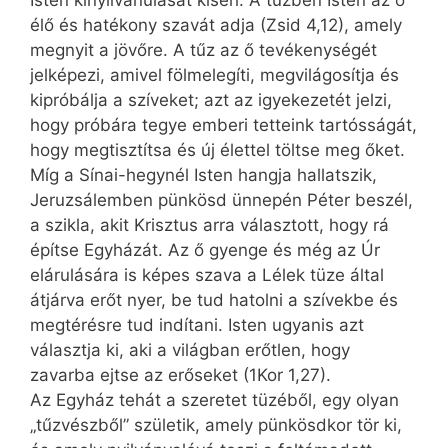
Isten kinyilvánulását kíséri. A tűzben Isten az ő
élő és hatékony szavát adja (Zsid 4,12), amely
megnyit a jövőre. A tűz az ő tevékenységét
jelképezi, amivel fölmelegíti, megvilágosítja és
kipróbálja a szíveket; azt az igyekezetét jelzi,
hogy próbára tegye emberi tetteink tartósságát,
hogy megtisztítsa és új élettel töltse meg őket.
Míg a Sínai-hegynél Isten hangja hallatszik,
Jeruzsálemben pünkösd ünnepén Péter beszél,
a szikla, akit Krisztus arra választott, hogy rá
építse Egyházát. Az ő gyenge és még az Úr
elárulására is képes szava a Lélek tüze által
átjárva erőt nyer, be tud hatolni a szívekbe és
megtérésre tud indítani. Isten ugyanis azt
választja ki, aki a világban erőtlen, hogy
zavarba ejtse az erőseket (1Kor 1,27).
Az Egyház tehát a szeretet tüzéből, egy olyan
„tűzvészből” születik, amely pünkösdkor tör ki,