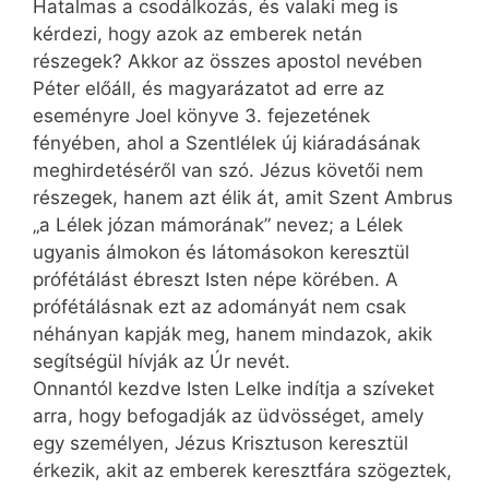
Hatalmas a csodálkozás, és valaki meg is
kérdezi, hogy azok az emberek netán
részegek? Akkor az összes apostol nevében
Péter előáll, és magyarázatot ad erre az
eseményre Joel könyve 3. fejezetének
fényében, ahol a Szentlélek új kiáradásának
meghirdetéséről van szó. Jézus követői nem
részegek, hanem azt élik át, amit Szent Ambrus
„a Lélek józan mámorának” nevez; a Lélek
ugyanis álmokon és látomásokon keresztül
prófétálást ébreszt Isten népe körében. A
prófétálásnak ezt az adományát nem csak
néhányan kapják meg, hanem mind­azok, akik
segítségül hívják az Úr nevét.
Onnantól kezdve Isten Lelke indítja a szíveket
arra, hogy befogadják az üdvösséget, amely
egy személyen, Jézus Krisztuson keresztül
érkezik, akit az emberek keresztfára szögeztek,