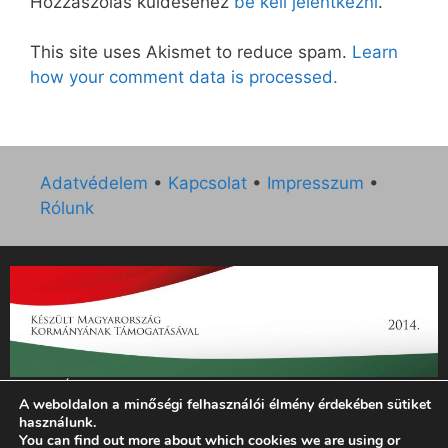
Hozzászólás küldéséhez
be kell jelentkezni
.
This site uses Akismet to reduce spam.
Learn
how your comment data is processed.
Adatvédelem
•
Kapcsolat
•
Impresszum
•
Rólunk
„Az Új Ember katolikus hetilap 2014. évi működésének
A weboldalon a minőségi felhasználói élmény érdekében sütiket
támogatását az EGYH-KCP-14-P-0121 sz. támogatási
használunk.
szerződés keretében 3 000 000 Ft összegben támogatta az
You can find out more about which cookies we are using or