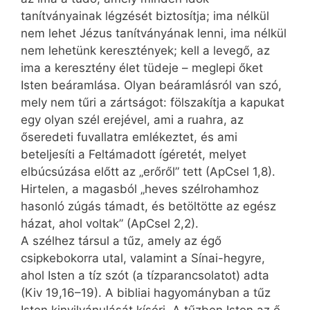
tanítványainak légzését biztosítja; ima nélkül
nem lehet Jézus tanítványának lenni, ima nélkül
nem lehetünk keresztények; kell a levegő, az
ima a keresztény élet tüdeje – meglepi őket
Isten beáramlása. Olyan beáramlásról van szó,
mely nem tűri a zártságot: fölszakítja a kapukat
egy olyan szél erejével, ami a ruahra, az
őseredeti fuvallatra emlékeztet, és ami
beteljesíti a Feltámadott ígéretét, melyet
elbúcsúzása előtt az „erőről” tett (ApCsel 1,8).
Hirtelen, a magasból „heves szélrohamhoz
hasonló zúgás támadt, és betöltötte az egész
házat, ahol voltak” (ApCsel 2,2).
A szélhez társul a tűz, amely az égő
csipkebokorra utal, valamint a Sínai-hegyre,
ahol Isten a tíz szót (a tízparancsolatot) adta
(Kiv 19,16–19). A bibliai hagyományban a tűz