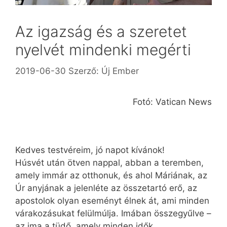
Az igazság és a szeretet
nyelvét mindenki megérti
2019-06-30
Szerző:
Új Ember
Fotó: Vatican News
Kedves testvéreim, jó napot kívánok!
Húsvét után ötven nappal, abban a teremben,
amely immár az otthonuk, és ahol Máriának, az
Úr anyjának a jelenléte az összetartó erő, az
apostolok olyan eseményt élnek át, ami minden
várakozásukat felülmúlja. Imában összegyűlve –
az ima a tüdő, amely minden idők