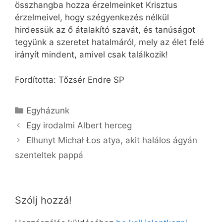
összhangba hozza érzelmeinket Krisztus
érzelmeivel, hogy szégyenkezés nélkül
hirdessük az ő átalakító szavát, és tanúságot
tegyünk a szeretet hatalmáról, mely az élet felé
irányít mindent, amivel csak találkozik!
Fordította: Tőzsér Endre SP
Kategória
Egyházunk
Egy irodalmi Albert herceg
Elhunyt Michał Łos atya, akit halálos ágyán
szenteltek pappá
Szólj hozzá!