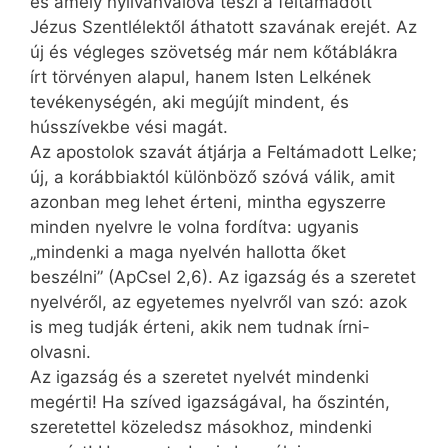
és amely nyilvánvalóvá teszi a feltámadott
Jézus Szentlélektől áthatott szavának erejét. Az
új és végleges szövetség már nem kőtáblákra
írt törvényen alapul, hanem Isten Lelkének
tevékenységén, aki megújít mindent, és
hússzívekbe vési magát.
Az apostolok szavát átjárja a Feltámadott Lelke;
új, a korábbiaktól különböző szóvá válik, amit
azonban meg lehet érteni, mintha egyszerre
minden nyelvre le volna fordítva: ugyanis
„mindenki a maga nyelvén hallotta őket
beszélni” (ApCsel 2,6). Az igazság és a szeretet
nyelvéről, az egyetemes nyelvről van szó: azok
is meg tudják érteni, akik nem tudnak írni-
olvasni.
Az igazság és a szeretet nyelvét mindenki
megérti! Ha szíved igazságával, ha őszintén,
szeretettel közeledsz másokhoz, mindenki