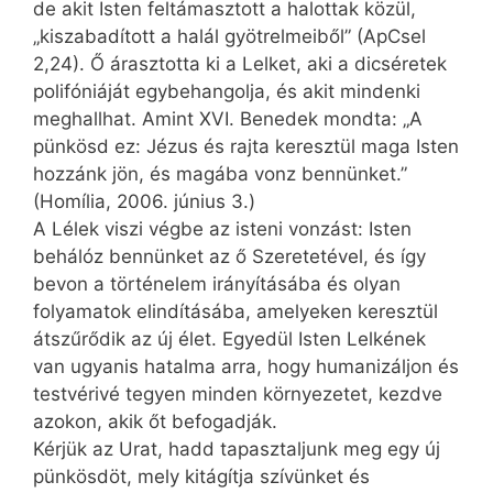
de akit Isten feltámasztott a halottak közül,
„kiszabadított a halál gyötrelmeiből” (ApCsel
2,24). Ő árasztotta ki a Lelket, aki a dicséretek
polifóniáját egybehangolja, és akit mindenki
meghallhat. Amint XVI. Benedek mondta: „A
pünkösd ez: Jézus és rajta keresztül maga Isten
hozzánk jön, és magába vonz bennünket.”
(Homília, 2006. június 3.)
A Lélek viszi végbe az isteni vonzást: Isten
behálóz bennünket az ő Szeretetével, és így
bevon a történelem irányításába és olyan
folyamatok elindításába, amelyeken keresztül
átszűrődik az új élet. Egyedül Isten Lelkének
van ugyan­is hatalma arra, hogy humanizáljon és
testvérivé tegyen minden környezetet, kezdve
azokon, akik őt befogadják.
Kérjük az Urat, hadd tapasztaljunk meg egy új
pünkösdöt, mely kitágítja szívünket és