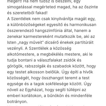
megért! Ha nem tudsz is beszélni, egy
simogatással megérteted magad, ha az őszinte
és szeretetből fakad!
A Szentlélek nem csak kinyilvánítja magát egy,
a különbözőségeket egyesítő és harmonikusan
összerendező hangszimfónia által, hanem a
zenekar karmestereként mutatkozik be, aki az
Isten „nagy műveit” dicsérő énekek partitúráit
vezényli. A Szentlélek a közösség
alkotómestere, a megbékélés mestere, aki le
tudja bontani a válaszfalakat zsidók és
görögök, rabszolgák és szabadok között, hogy
egy testet alkosson belőlük. Úgy építi a hívők
közösségét, hogy összhangot teremt a test
egysége és a tagok sokfélesége között. Úgy
növeli az Egyházat, hogy segíti túllépni az
emberi korlátokon, a bűnökön és mindenféle
botrányon.