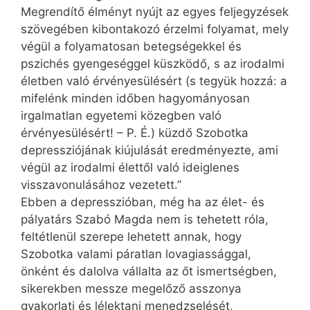
Megrendítő élményt nyújt az egyes feljegyzések
szövegében kibontakozó érzelmi folyamat, mely
végül a folyamatosan betegségekkel és
pszichés gyengeséggel küszködő, s az irodalmi
életben való érvényesülésért (s tegyük hozzá: a
mifelénk minden időben hagyományosan
irgalmatlan egyetemi közegben való
érvényesülésért! – P. É.) küzdő Szo­botka
depressziójának kiújulását eredményezte, ami
végül az irodalmi élettől való ideiglenes
visszavonulásához vezetett.”
Ebben a depresszióban, még ha az élet- és
pályatárs Szabó Magda nem is tehetett róla,
feltétlenül szerepe lehetett annak, hogy
Szobotka valami páratlan lovagiassággal,
önként és dalolva vállalta az őt ismertségben,
sikerekben messze megelőző asszonya
gyakorlati és lélektani menedzselését,