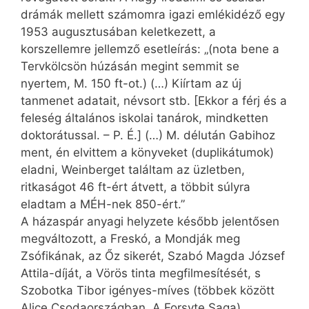
drámák mellett számomra igazi emlékidéző egy
1953 augusztusában keletkezett, a
korszellemre jellemző esetleírás: „(nota bene a
Tervkölcsön húzásán megint semmit se
nyertem, M. 150 ft-ot.) (…) Kiírtam az új
tanmenet adatait, névsort stb. [Ekkor a férj és a
feleség általános iskolai tanárok, mindketten
doktorátussal. – P. É.] (…) M. délután Gabihoz
ment, én elvittem a könyveket (duplikátumok)
eladni, Weinberget találtam az üzletben,
ritkaságot 46 ft-ért átvett, a többit súlyra
eladtam a MÉH-nek 850-ért.”
A házaspár anyagi helyzete később jelentősen
megváltozott, a Freskó, a Mondják meg
Zsófikának, az Őz sikerét, Szabó Magda József
Attila-díját, a Vörös tinta megfilmesítését, s
Szobotka Tibor igényes-míves (többek között
Alice Csodaországban, A Forsyte Saga)