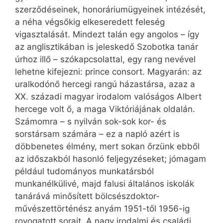
szerződéseinek, honoráriumügyeinek intézését,
a néha végsőkig elkeseredett feleség
vigasztalását. Mindezt talán egy angolos – így
az anglisztikában is jeleskedő Szobotka tanár
úrhoz illő – szókapcsolattal, egy rang nevével
lehetne kifejezni: prince consort. Magyarán: az
uralkodónő hercegi rangú házastársa, azaz a
XX. századi magyar irodalom valóságos Albert
hercege volt ő, a maga Viktóriájának oldalán.
Számomra – s nyilván sok-sok kor- és
sorstársam számára – ez a napló azért is
döbbenetes élmény, mert sokan őrzünk ebből
az időszakból hasonló feljegyzéseket; jómagam
például tudományos munkatársból
munkanélkülivé, majd falusi általános iskolák
tanárává minősített bölcsészdoktor-
művészettörténész anyám 1951-től 1956-ig
rovogatott sorait. A nagy irodalmi és családi