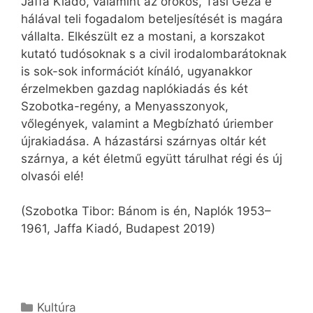
Jaffa Kiadó, valamint az örökös, Tasi Géza e
hálával teli fogadalom beteljesítését is magára
vállalta. Elkészült ez a mostani, a korszakot
kutató tudósoknak s a civil irodalombarátoknak
is sok-sok információt kínáló, ugyanakkor
érzelmekben gazdag naplókiadás és két
Szobotka-regény, a Menyasszonyok,
vőlegények, valamint a Megbízható úriember
újrakiadása. A házastársi szárnyas oltár két
szárnya, a két életmű együtt tárulhat régi és új
olvasói elé!
(Szobotka Tibor: Bánom is én, Naplók 1953–
1961, Jaffa Kiadó, Budapest 2019)
Kategória
Kultúra