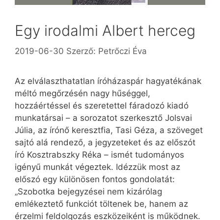
Egy irodalmi Albert herceg
2019-06-30
Szerző:
Petrőczi Éva
Az elválaszthatatlan íróházaspár hagyatékának
méltó megőrzésén nagy hűséggel,
hozzáértéssel és szeretettel fáradozó kiadó
munkatársai – a sorozatot szerkesztő Jolsvai
Júlia, az írónő keresztfia, Tasi Géza, a szöveget
sajtó alá rendező, a jegyzeteket és az előszót
író Kosztrabszky Réka – ismét tudományos
igényű munkát végeztek. Idézzük most az
előszó egy különösen fontos gondolatát:
„Szobotka bejegyzései nem kizárólag
emlékeztető funkciót töltenek be, hanem az
érzelmi feldolgozás eszközeiként is működnek.