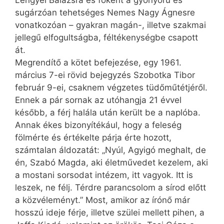
sugárzóan tehetséges Nemes Nagy Ágnesre
vonatkozóan – gyakran magán-, illetve szakmai
jellegű elfogultságba, féltékenységbe csapott
át.
Megrendítő a kötet befejezése, egy 1961.
március 7-ei rövid bejegyzés Szobotka Tibor
február 9-ei, csaknem végzetes tüdőműtétjéről.
Ennek a pár sornak az utóhangja 21 évvel
később, a férj halála után került be a naplóba.
Annak ékes bizonyítékául, hogy a feleség
fölmérte és értékelte párja érte hozott,
számtalan áldozatát: „Nyúl, Agyigó meghalt, de
én, Szabó Magda, aki életművedet kezelem, aki
a mostani sorsodat intézem, itt vagyok. Itt is
leszek, ne félj. Térdre parancsolom a sírod előtt
a közvéleményt.” Most, amikor az írónő már
hosszú ideje férje, illetve szülei mellett pihen, a