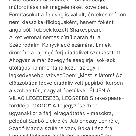
műfordításainak megjelenését követően.
Fordításokat a feleség is vállalt, érdekes módon
nem klasszika-filológusként, hanem főként
angolból. Többek között Shakespeare
A két veronai nemes című darabját, a
Szépirodalmi Könyvkiadó számára. Ennek
örömére a rajongó férj diadalívet szerkesztett.
Ahogyan a már özvegy feleség írja, sok-sok
utólagos kommentárja közül az egyik
legkedvesebb szövegűben: „Most is látom! Az
előszobába lépve diadalív volt papírból körben
a szobaajtón, nagy állóbetűkkel: ÉLJEN A
VILÁG LEGÉDESEBB, LEGSZEBB Shakespeare-
fordítója, GAGÓ!” A feljegyzésekben
ugyanakkor a férji elragadtatás – másokra,
például Szabó Elekre és Jab­lon­czay Lenkére,
Szabó Magda szüleire vagy Bóka Lászlóra,
Lengyel Balázsra és főként a gyönyörű és