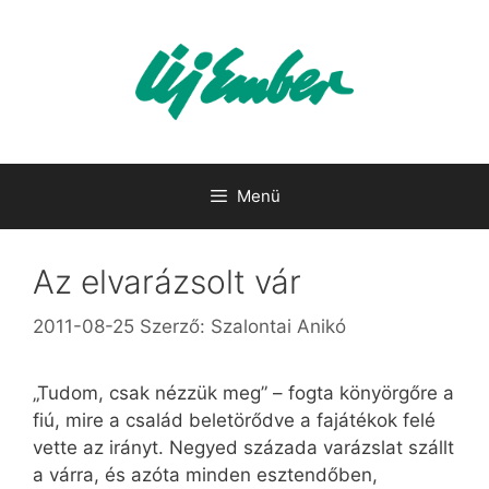
Kilépés
a
tartalomba
Menü
Az elvarázsolt vár
2011-08-25
Szerző:
Szalontai Anikó
„Tudom, csak nézzük meg” – fogta könyörgőre a
fiú, mire a család beletörődve a fajátékok felé
vette az irányt. Negyed százada varázslat szállt
a várra, és azóta minden esztendőben,