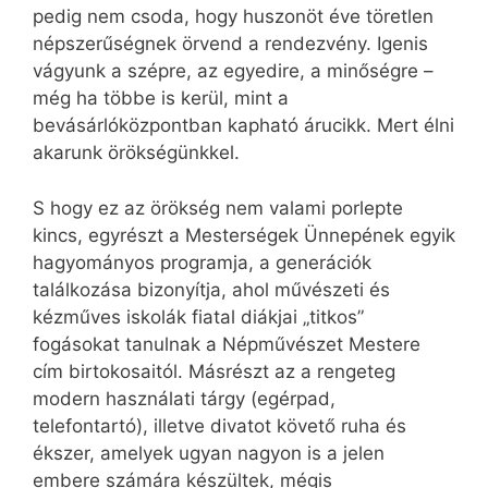
pedig nem csoda, hogy huszonöt éve töretlen
népszerűségnek örvend a rendezvény. Igenis
vágyunk a szépre, az egyedire, a minőségre –
még ha többe is kerül, mint a
bevásárlóközpontban kapható árucikk. Mert élni
akarunk örökségünkkel.
S hogy ez az örökség nem valami porlepte
kincs, egyrészt a Mesterségek Ünnepének egyik
hagyományos programja, a generációk
találkozása bizonyítja, ahol művészeti és
kézműves iskolák fiatal diákjai „titkos”
fogásokat tanulnak a Népművészet Mestere
cím birtokosaitól. Másrészt az a rengeteg
modern használati tárgy (egérpad,
telefontartó), illetve divatot követő ruha és
ékszer, amelyek ugyan nagyon is a jelen
embere számára készültek, mégis