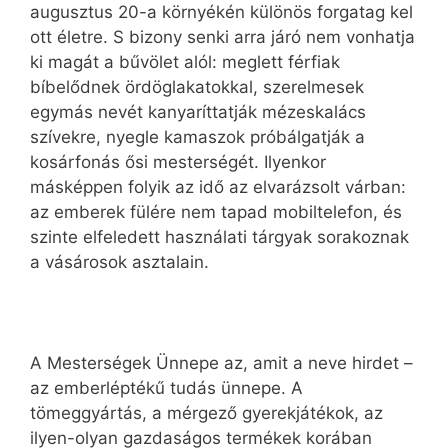
augusztus 20-a környékén különös forgatag kel
ott életre. S bizony senki arra járó nem vonhatja
ki magát a bűvölet alól: meglett férfiak
bíbelődnek ördöglakatokkal, szerelmesek
egymás nevét kanyaríttatják mézeskalács
szívekre, nyegle kamaszok próbálgatják a
kosárfonás ősi mesterségét. Ilyenkor
másképpen folyik az idő az elvarázsolt várban:
az emberek fülére nem tapad mobiltelefon, és
szinte elfeledett használati tárgyak sorakoznak
a vásárosok asztalain.
A Mesterségek Ünnepe az, amit a neve hirdet –
az emberléptékű tudás ünnepe. A
tömeggyártás, a mérgező gyerekjátékok, az
ilyen-olyan gazdaságos termékek korában