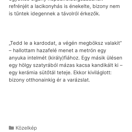
refrénjét a lacikonyhás is énekelte, bizony nem
is tűntek idegennek a távolról érkezők.
„Tedd le a kardodat, a végén megböksz valakit”
– hallottam hazafelé menet a metrón egy
anyuka intelmét (király)fiához. Egy másik ülésen
egy hölgy szatyrából mázas kacsa kandikált ki –
egy kerámia sütőtál teteje. Ekkor kiviláglott:
bizony otthonainkig ér a varázslat.
Kategória
Közelkép