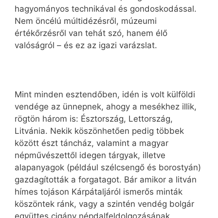
hagyományos technikával és gondoskodással.
Nem öncélú múltidézésről, múzeumi
értékőrzésről van tehát szó, hanem élő
valóságról – és ez az igazi varázslat.
Mint minden esztendőben, idén is volt külföldi
vendége az ünnepnek, ahogy a mesékhez illik,
rögtön három is: Észtország, Lettország,
Litvánia. Nekik köszönhetően pedig többek
között észt táncház, valamint a magyar
népművészettől idegen tárgyak, illetve
alapanyagok (például szélcsengő és borostyán)
gazdagították a forgatagot. Bár amikor a litván
hímes tojáson Kárpátaljáról ismerős minták
köszöntek ránk, vagy a szintén vendég bolgár
együttes cigány népdalfeldolgozásának