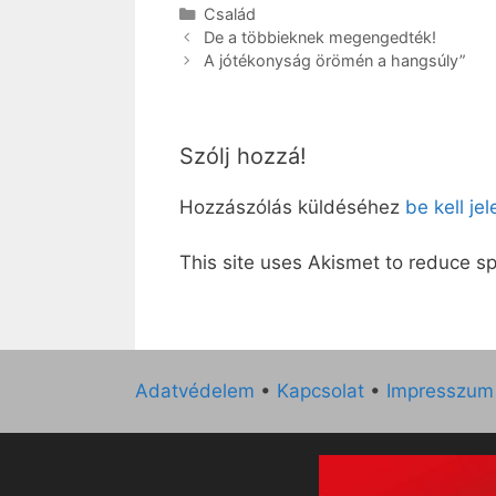
Kategória
Család
De a többieknek megengedték!
A jótékonyság örömén a hangsúly”
Szólj hozzá!
Hozzászólás küldéséhez
be kell je
This site uses Akismet to reduce 
Adatvédelem
•
Kapcsolat
•
Impresszum