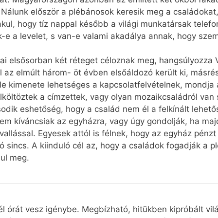
 Nálunk először a plébánosok keresik meg a családokat,
kul, hogy tíz nappal később a világi munkatársak telefon
e a levelet, s van-e valami akadálya annak, hogy szemé
i elsősorban két réteget céloznak meg, hangsúlyozza V
l az elmúlt három- öt évben elsőáldozó került ki, másr
le kimenete lehetséges a kapcsolatfelvételnek, mondja
elköltöztek a címzettek, vagy olyan mozaikcsaládról van
dik eshetőség, hogy a család nem él a felkínált lehető
m kíváncsiak az egyházra, vagy úgy gondolják, ha majd
allással. Egyesek attól is félnek, hogy az egyház pénzt a
ó sincs. A kiinduló cél az, hogy a családok fogadják a 
sul meg.
él órát vesz igénybe. Megbízható, hitükben kipróbált vil