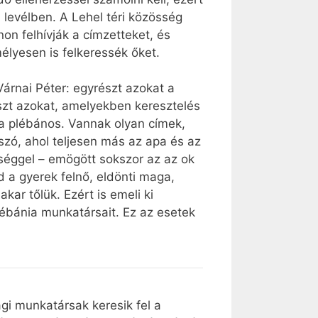
 levélben. A Lehel téri közösség
on felhívják a címzetteket, és
lyesen is felkeressék őket.
árnai Péter: egyrészt azokat a
észt azokat, amelyekben keresztelés
 a plébános. Vannak olyan címek,
 szó, ahol teljesen más az apa és az
séggel – emögött sokszor az az ok
 a gyerek felnő, eldönti maga,
kar tőlük. Ezért is emeli ki
plébánia munkatársait. Ez az esetek
ági munkatársak keresik fel a