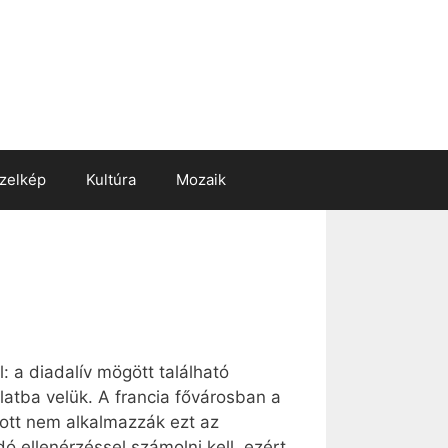
zelkép
Kultúra
Mozaik
: a diadalív mögött található
atba velük. A francia fővárosban a
 ott nem alkalmazzák ezt az
ó ellenérzéssel számolni kell, ezért