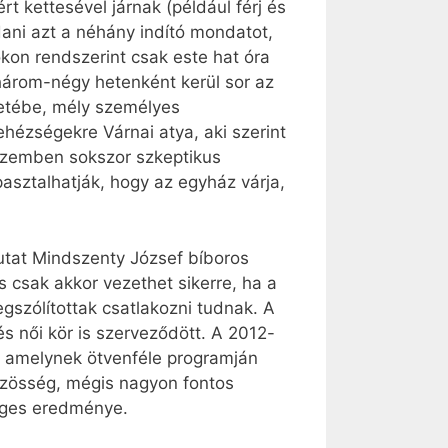
t kettesével járnak (például férj és
dani azt a néhány indító mondatot,
kon rendszerint csak este hat óra
 három-négy hetenként kerül sor az
letébe, mély személyes
ehézségekre Várnai atya, aki szerint
 szemben sokszor szkeptikus
asztalhatják, hogy az egyház várja,
tat Mindszenty József bíboros
 csak akkor vezethet sikerre, ha a
szólítottak csatlakozni tudnak. A
s női kör is szerveződött. A 2012-
 amelynek ötvenféle programján
közösség, mégis nagyon fontos
leges eredménye.