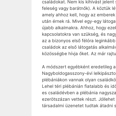
családokat. Nem kis kihívást jelent
feleség vagy barátnők). A köztük l
amely ahhoz kell, hogy az emberek
után érnek rá. Mivel egy-egy látoga
újabb alkalmakra. Ahhoz, hogy eze
kapcsolatokra van szükség, és nagyo
az a bizonyos első félóra leginká
családok az első látogatás alkalmá
közösségbe hívja őket. Az már rajtu
A módszert egyébként eredetileg 
Nagyboldogasszony-évi lelkipásztor
plébániákon vannak olyan családköz
Lehel téri plébánián fiatalabb és i
es családévben a plébánia nagysza
ezerötszázan vettek részt. Jóllehe
társadalmi üzenetet tudtak átadni 