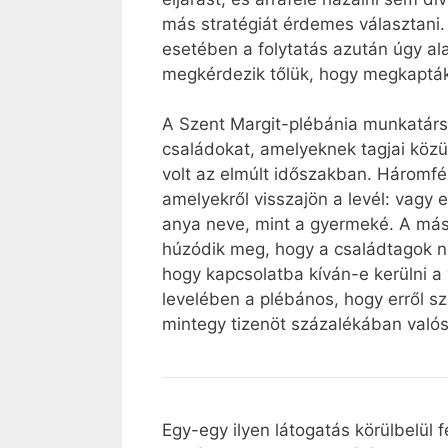
más stratégiát érdemes választani.
esetében a folytatás azután úgy ala
megkérdezik tőlük, hogy megkapták-
A Szent Margit-plébánia munkatársa
családokat, amelyeknek tagjai közü
volt az elmúlt időszakban. Háromfé
amelyekről visszajön a levél: vagy 
anya neve, mint a gyermeké. A máso
húzódik meg, hogy a családtagok ne
hogy kapcsolatba kíván-e kerülni a v
levelében a plébános, hogy erről sz
mintegy tizenöt százalékában való
Egy-egy ilyen látogatás körülbelül f