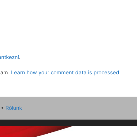
lentkezni
.
spam.
Learn how your comment data is processed.
•
Rólunk