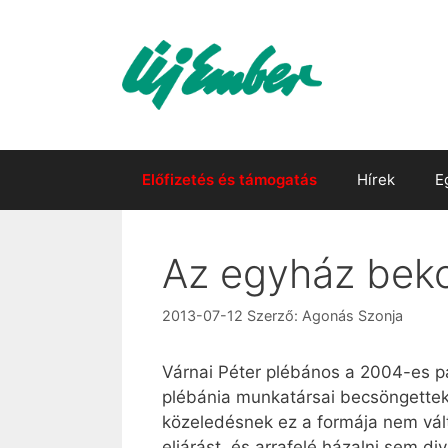
Kilépés
a
tartalomba
Előfizetés és támogatás
Hírek
E
Az egyház bek
2013-07-12
Szerző:
Agonás Szonja
Várnai Péter plébános a 2004-es pár
plébánia munkatársai becsöngettek 
közeledésnek ez a formája nem vált
eljárást, és arrafelé házalni sem d