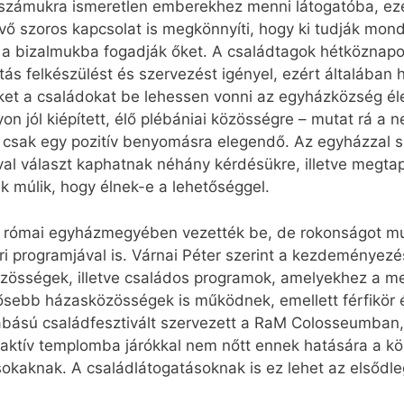
 számukra ismeretlen emberekhez menni látogatóba, ezér
évő szoros kapcsolat is megkönnyíti, hogy ki tudják mon
 a bizalmukba fogadják őket. A családtagok hétköznapo
tás felkészülést és szervezést igényel, ezért általában
ket a családokat be lehessen vonni az egyházközség é
n jól kiépített, élő plébániai közösségre – mutat rá a n
bb csak egy pozitív benyomásra elegendő. Az egyházzal
val választ kaphatnak néhány kérdésükre, illetve megtap
k múlik, hogy élnek-e a lehetőséggel.
a római egyházmegyében vezették be, de rokonságot mu
i programjával is. Várnai Péter szerint a kezdeményezés
össégek, illetve családos programok, amelyekhez a meg
dősebb házasközösségek is működnek, emellett férfikör é
bású családfesztivált szervezett a RaM Colosseumban,
t aktív templomba járókkal nem nőtt ennek hatására a 
sokaknak. A családlátogatásoknak is ez lehet az elsőd