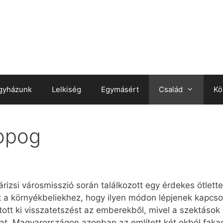
gyházunk
Lelkiség
Egymásért
Család
Kö
opog
izsi városmisszió során találkozott egy érdekes ötlettel
a környékbeliekhez, hogy ilyen módon lépjenek kapcsol
ott ki visszatetszést az emberekből, mivel a szektások
ivat. Magyarországon azonban az említett két okból fakad