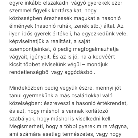
egyre inkább elszakadni vágyó gyerekek ezer
szemmel figyelik kortársaikat, hogy
közösségben érezhessék magukat a hasonló
élmények (hasonló ruhák, zenék stb.) által. Az
ilyen idős gyerek értékeli, ha egyezkedünk vele:
képviselhetjük a realitást, a saját
szempontjainkat, ő pedig megfogalmazhatja
vágyait, igényeit. És az is jó, ha a kedvéért
kicsit többet elviselünk végül – mondjuk
rendetlenségből vagy aggódásból.
Mindeközben pedig vegyük észre, mennyi jót
tanul gyermekünk a más családokkal való
közelségben: észreveszi a hasonló értékrendet,
és azt, hogy máshol is vannak korlátozó
szabályok, hogy máshol is viselkedni kell.
Megismerheti, hogy a többi gyerek mire vágyna,
ami számára esetleg természetes, vagy hogy