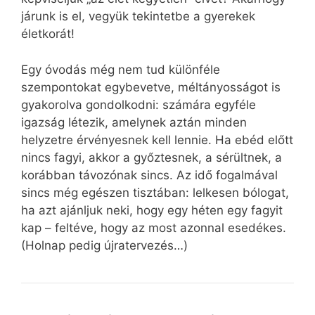
járunk is el, vegyük tekintetbe a gyerekek
életkorát!
Egy óvodás még nem tud különféle
szempontokat egybevetve, méltányosságot is
gyakorolva gondolkodni: számára egyféle
igazság létezik, amelynek aztán minden
helyzetre érvényesnek kell lennie. Ha ebéd előtt
nincs fagyi, akkor a győztesnek, a sérültnek, a
korábban távozónak sincs. Az idő fogalmával
sincs még egészen tisztában: lelkesen bólogat,
ha azt ajánljuk neki, hogy egy héten egy fagyit
kap – feltéve, hogy az most azonnal esedékes.
(Holnap pedig újratervezés…)