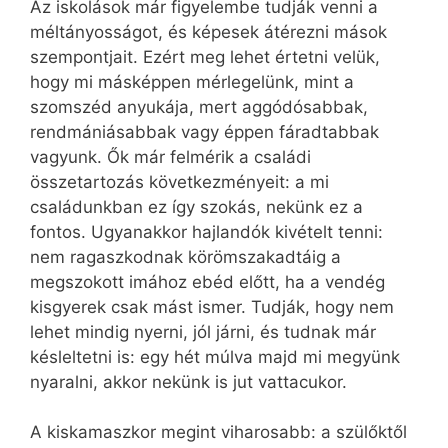
Az iskolások már figyelembe tudják venni a
méltányosságot, és képesek átérezni mások
szempontjait. Ezért meg lehet értetni velük,
hogy mi másképpen mérlegelünk, mint a
szomszéd anyukája, mert aggódósabbak,
rendmániásabbak vagy éppen fáradtabbak
vagyunk. Ők már felmérik a családi
összetartozás következményeit: a mi
családunkban ez így szokás, nekünk ez a
fontos. Ugyanakkor hajlandók kivételt tenni:
nem ragaszkodnak körömszakadtáig a
megszokott imához ebéd előtt, ha a vendég
kisgyerek csak mást ismer. Tudják, hogy nem
lehet mindig nyerni, jól járni, és tudnak már
késleltetni is: egy hét múlva majd mi megyünk
nyaralni, akkor nekünk is jut vattacukor.
A kiskamaszkor megint viharosabb: a szülőktől