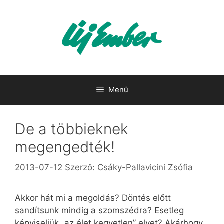
Kilépés
a
tartalomba
Menü
De a többieknek
megengedték!
2013-07-12
Szerző:
Csáky-Pallavicini Zsófia
Akkor hát mi a megoldás? Döntés előtt
sandítsunk mindig a szomszédra? Esetleg
képviseljük „az élet kegyetlen” elvet? Akárhogy