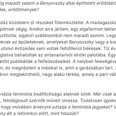
lig maradt valami a Benyovszky által építtetett erődökb
alak, erődítmények?
 ádáz küzdelem jó részüket fölemésztette. A madagaszk
 söpörnek végig. Amikor arra jártam, egy algafarmon lakt
pusztította; egykori szállásomból nem maradt semmi. Le
knak az épületeknek, amelyeket Benyovszky vagy a kortá
utolsó évtizedek sem voltak felhőtlenül békések. Tíz év
ogtatva behatoltak az antananarivói elnöki palotába. Egy
előtt publikálták a felfedezéseiket. A helybeli feleségév
tam, és megnéztem a másikat is, amit a garázsában tar
ron megtekinthető, nagy alakú térkép, amely a part vál
ázia feminista beállítottságú alaknak tűnik. Már csak a
ó, felvilágosult szerzők műveit olvassa. Tudatosan igy
 hogy művében érvényre juttatja a feminista jegyeket? V
 élt a reformkor előtt, mint hisszük?