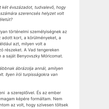
lt két évszázadot, tudvalevő, hogy
 számára szerencsés helyzet volt
életút?
olyan történelmi személyiségnek az
 adott kort, a körülményeket, a
ldául azt, milyen volt a
yzó részeket. A Vad tengereken
m a saját Benyovszky Mó­ricomat.
tábbnak ábrázolja annál, amilyen
t. Ilyen írói turpisságokra van
teni a szereplőivel. És az ember
n a magam képére formáltam. Nem
tom az volt, hogy szívesen töltsek