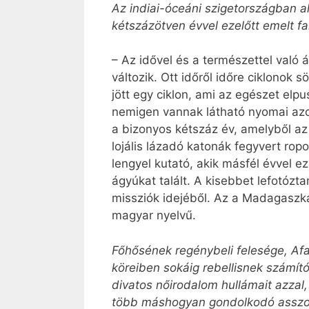
Az indiai-óceáni szigetországban a
kétszázötven évvel ezelőtt emelt f
– Az idővel és a természettel való
változik. Ott időről időre ciklonok
jött egy ciklon, ami az egészet el
nem­igen vannak látható nyomai azo
a bizonyos kétszáz év, amelyből az 
lojális lázadó katonák fegyvert rop
lengyel kutató, akik másfél évvel ez
ágyúkat talált. A kisebbet lefotóz
missziók idejéből. Az a Madagaszká
magyar nyelvű.
Főhősének regénybeli felesége, Afan
köreiben sokáig rebellisnek számít
divatos nőirodalom hullámait azzal,
több máshogyan gondolkodó asszony