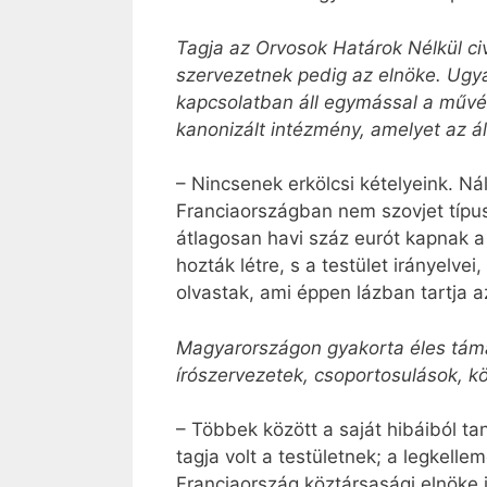
Tagja az Orvosok Határok Nélkül ci
szervezetnek pedig az elnöke. Ugy
kapcsolatban áll egymással a művé
kanonizált intézmény, amelyet az 
– Nincsenek erkölcsi kételyeink. 
Franciaországban nem szovjet típusú
átlagosan havi száz eurót kapnak
hozták létre, s a testület irányelve
olvastak, ami éppen lázban tartja a
Magyarországon gyakorta éles táma
írószervezetek, csoportosulások, k
– Többek között a saját hibáiból t
tagja volt a testületnek; a legkellem
Franciaország köztársasági elnöke 