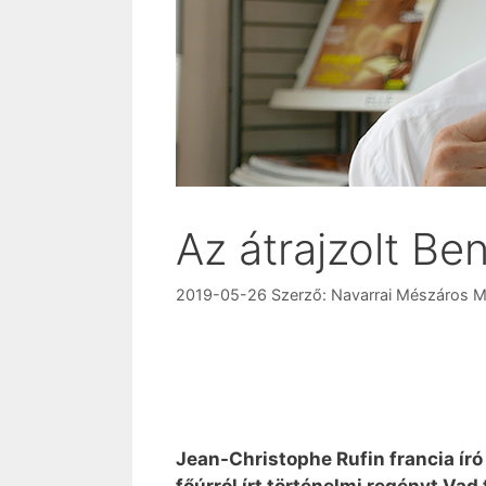
Az átrajzolt B
2019-05-26
Szerző:
Navarrai Mészáros M
Jean-Christophe Rufin francia író