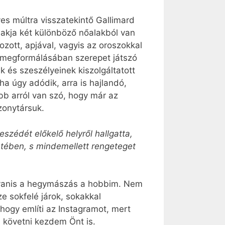
es múltra visszatekintő Gallimard
lakja két különböző nőalakból van
ozott, apjával, vagyis az oroszokkal
ak megformálásában szerepet játszó
ak és szeszélyeinek kiszolgáltatott
ha úgy adódik, arra is hajlandó,
bb arról van szó, hogy már az
zonytársuk.
eszédét előkelő helyről hallgatta,
zetében, s mindemellett rengeteget
 ugyanis a hegymászás a hobbim. Nem
e sokfelé járok, sokakkal
 hogy említi az Instagramot, mert
l követni kezdem Önt is.