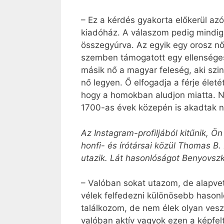
– Ez a kérdés gyakorta előkerül azó
kiadóház. A válaszom pedig mindig 
összegyúrva. Az egyik egy orosz nő,
szemben támogatott egy ellenséges 
másik nő a magyar feleség, aki szint
nő legyen. Ő elfogadja a férje életé
hogy a homokban aludjon miatta. Ne
1700-as évek közepén is akadtak n
Az Instagram-profiljából kitűnik, Ö
honfi- és írótársai közül Thomas B.
utazik. Lát hasonlóságot Benyovszk
– Valóban sokat utazom, de alapvet
vélek felfedezni különösebb hasonl
találkozom, de nem élek olyan veszé
valóban aktív vagyok ezen a képfel