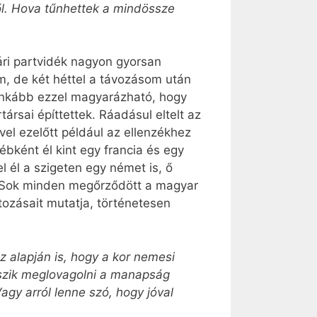
ől. Hova tűnhettek a mindössze
ári partvidék nagyon gyorsan
am, de két héttel a távozásom után
ginkább ezzel magyarázható, hogy
rsai építtettek. Ráadásul eltelt az
vel ezelőtt például az ellenzékhez
ébként él kint egy francia és egy
el él a szigeten egy német is, ő
t. Sok minden megőrződött a magyar
tozásait mutatja, történetesen
z alapján is, hogy a kor nemesi
ekszik meglovagolni a manapság
agy arról lenne szó, hogy jóval