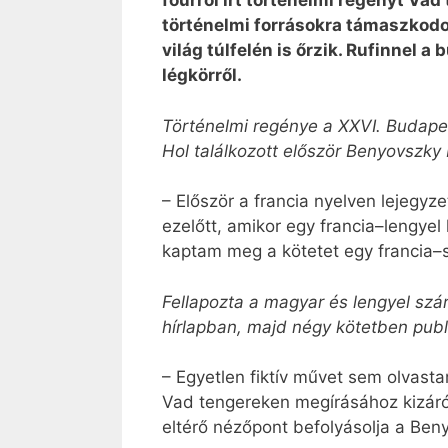
főúrról írt történelmi regényt Vad
történelmi forrásokra támaszkodot
világ túl­felén is őrzik. Rufinnel 
légkörről.
Történelmi regénye a XXVI. Budapes
Hol találkozott először Benyovszky 
– Először a francia nyelven lejegyz
ezelőtt, amikor egy francia–lengye
kaptam meg a kötetet egy francia–sv
Fellapozta a magyar és lengyel szá
hírlapban, majd négy kötetben publi
– Egyetlen fiktív művet sem olvasta
Vad tengereken megírásához kizáró
eltérő nézőpont befolyásolja a Be