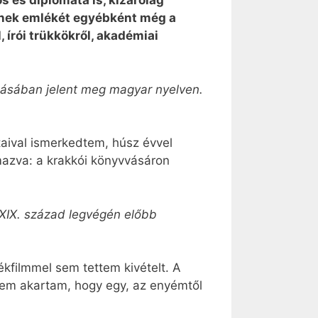
s és diplomata is, kizárólag
kinek emlékét egyébként még a
, írói trükkökről, akadémiai
ozásában jelent meg magyar nyelven.
ataival ismerkedtem, húsz évvel
mazva: a krakkói könyvvásáron
 XIX. század legvégén előbb
ékfilmmel sem tettem kivételt. A
nem akartam, hogy egy, az enyémtől