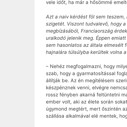
vele időt, ha már a hősömmé emel
Azt a naiv kérdést föl sem teszem,
szigetét. Viszont tudvalevő, hogy a
megbízásából, Franciaország érdek
uralkodó jelenik meg. Éppen emiatt
sem hasonlatos az általa elmesélt 
hajnalára túlsúlyba kerültek volna a
– Nehéz megfogalmazni, hogy milyen 
szab, hogy a gyarmatosítással fog
állítják be. Az én megítélésem sze
készpénznek venni, elvégre nemcsak 
rossz fényben akarná feltüntetni m
ember volt, aki az élete során soka
úgymond megtért, mert őszintén az a
szállása alkalmával elé mentek, hog