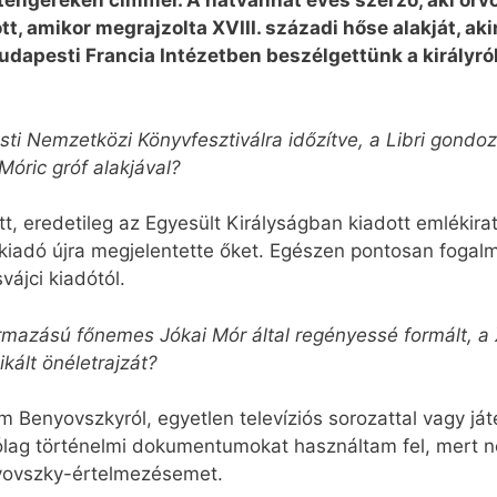
 tengereken címmel. A hatvanhat éves szerző, aki orvo
t, amikor megrajzolta XVIII. századi hőse alakját, a
a budapesti Francia Intézetben beszélgettünk a királyról
ti Nemzetközi Könyvfesztiválra időzítve, a Libri gond
Móric gróf alakjával?
ett, eredetileg az Egyesült Királyságban kiadott emlékir
l kiadó újra megjelentette őket. Egészen pontosan fogal
ájci kiadótól.
rmazású főnemes Jókai Mór által regényessé formált, a
kált önéletrajzát?
m Benyovszkyról, egyetlen televíziós sorozattal vagy ját
lag történelmi dokumentumokat használtam fel, mert 
nyovszky-értelmezésemet.