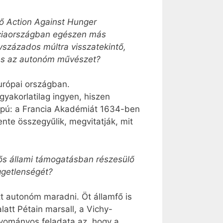
dő Action Against Hunger
nciaországban egészen más
százados múltra visszatekintő,
 és az autonóm művészet?
urópai országban.
gyakorlatilag ingyen, hiszen
apú: a Francia Akadémiát 1634-ben
ente összegyűlik, megvitatják, mit
tős állami támogatásban részesülő
ggetlenségét?
tt autonóm maradni. Öt államfő is
alatt Pétain marsall, a Vichy-
gyományos feladata az, hogy a