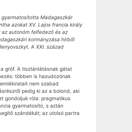
en gyarmatosította Madagaszkár
tha azokat XV. Lajos francia király
 az autonóm felfedező és az
madagaszkári kormányzása hírből
Benyovszkyt. A XXI. század
a gróf. A tisztánlátásnak gátat
lmezés: többen is hazudozónak
t emlékiratait nem szabad
srészről pedig ki az a bolond, aki
zt gondoljuk róla: pragmatikus
ancia gyarmatosító, s aztán
segítő szándékát; az utolsó partra