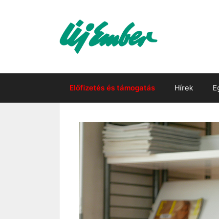
Kilépés
a
tartalomba
Előfizetés és támogatás
Hírek
E