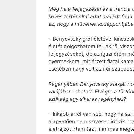
Még ha a feljegyzései és a francia 
kevés történelmi adat maradt fenn 
az, hogy a művének középpontjába ál
– Benyovszky gróf életével kincses­
életét dolgozhatom fel, akiről vis
feljegyzéseket, de az igazi öröm mé
gyermekkora, mit érzett fiatal kam
esetében nagy volt az írói szabads
Regényében Benyov­sz­ky alakját ro
valójában lehetett. Elvégre a történe
szükség egy sikeres regényhez?
– Inkább arról van szó, hogy ha az 
alapvetően nem szívesen időzik ho
életrajzot írtam (azt már más megt