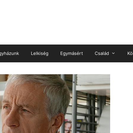
gyházunk
Lelkiség
Egymásért
Család
Kö