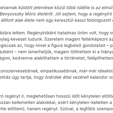
udvarnak küldött jelentései közül több túlélte is az elmú
Benyovszky Móric életéről. Jól sejtem, hogy a regényíró
lított alak élete nem egy keresztül-kasul feldolgozott 
lá­dára leltem. Regényíróként hatalmas öröm volt, hogy 
zonylag keveset tudunk. Szeretem magam feltérképezni az
giscsak az, hogy mivel a figura legbelső gondolatait – pé
aszként – nem ismerhetjük, magam tölthettem ki a hián
ágom, kedvemre alakíthattam a történetet, felépíthette
konszenvesebbnek, empatikusabb­­­nak, már-már idealis
tírás úgy tartja, hogy önérdek által vezérelt kalandor vol
író regényt ír, meglehetősen hosszú időt kénytelen eltöl
sszan kellemetlen alakokkal, ezért kénytelen-kelletle
ette előttem), hanem regényt. Szóval, a legfőbb szempon