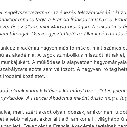
vil segélyszervezetnek, az éhezés felszámolásáért küz
anakkor rendes tagja a Francia Íróakadémiának is. Fra
szet és az állam, mint Magyarországon. Az akadémia év
állam támogat. Összeegyeztethető az állami pénzforrás
Nálunk az akadémia nagyon más formáció, mint számos e
 az akadémia. A tagok szimbolikus missziót látnak el, 
 a munkájukért. A működése is alapvetően hagyományal
i, szabályzata azóta sem változott. A negyven író tag het
z irodalmi közéletet.
dásoknak vannak kitéve a kormányközeli, illetve jelen
önyvkiadók. A Francia Akadémia miként őrizte meg a fü
anulva, mert azért akadt olyan időszak, amikor nem tudo
etlenebb helyzet akkor állt elő, amikor a II. világháború 
is tag lett. Egyébként a Francia Akadémia tagjainak ha