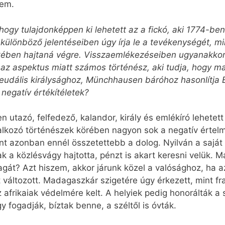
tem.
 hogy tulajdonképpen ki lehetett az a fickó, aki 1774-b
 különböző jelentéseiben úgy írja le a tevékenységét, min
ében hajtaná végre. Visszaemlékezéseiben ugyan­­akkor
 az aspektus miatt számos történész, aki tudja, hogy 
feudális királysághoz, Münchhausen báróhoz hasonlítja 
 negatív értékítéletek?
utazó, felfedező, kalandor, király és emlékíró lehetett 
lalkozó történészek körében nagyon sok a negatív érte
rint azonban ennél összetettebb a dolog. Nyilván a sajá
a közlésvágy hajtotta, pénzt is akart keresni velük. Má
agát? Azt hiszem, akkor járunk közel a valósághoz, ha a
t változott. Madagaszkár szigetére úgy érkezett, mint fr
frikaiak védelmére kelt. A helyiek pedig honorálták a 
y fogadják, bíztak benne, a széltől is óvták.