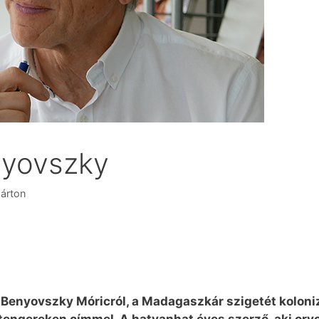
enyovszky
árton
 Benyovszky Móricról, a Madagaszkár szigetét kolonizá