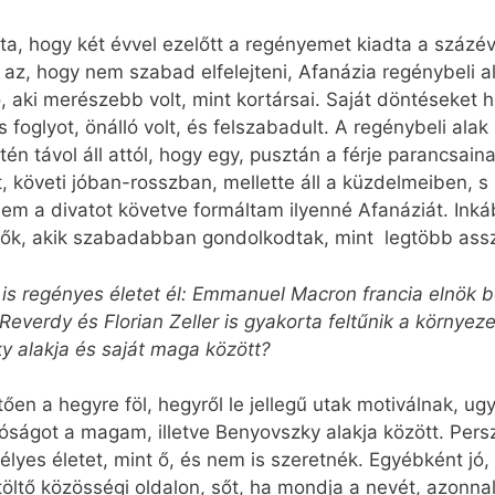
ta, hogy két évvel ezelőtt a regényemet kiadta a százév
az, hogy nem szabad elfelejteni, Afanázia regénybeli a
 aki merészebb volt, mint kortársai. Saját döntéseket h
foglyot, önálló volt, és felszabadult. A regénybeli al
én távol áll attól, hogy egy, pusztán a férje parancsain
t, követi jóban-rosszban, mellette áll a küzdelmeiben, s 
m a divatot követve formáltam ilyenné Afa­náziát. Inká
ők, akik szabadabban gondolkodtak, mint legtöbb ass
n is regényes életet él: Emmanuel Macron francia elnök b
 Reverdy és Florian Zeller is gyakorta feltűnik a környe
y alakja és saját maga között?
ően a hegyre föl, hegyről le jellegű utak motiválnak,
óságot a magam, illetve Benyovszky alakja között. Persz
lyes életet, mint ő, és nem is szeretnék. Egyébként jó,
töltő közösségi oldalon, sőt, ha mondja a nevét, azonna