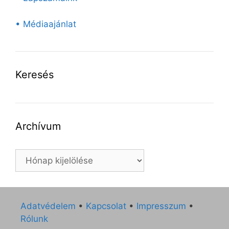
• Médiaajánlat
Keresés
Archívum
Archívum
Adatvédelem
•
Kapcsolat
•
Impresszum
•
Rólunk