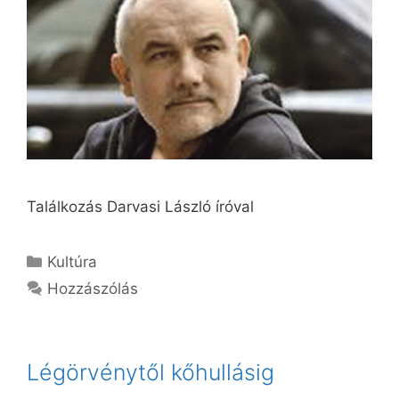
Találkozás Darvasi László íróval
Kategória
Kultúra
Hozzászólás
Légörvénytől kőhullásig