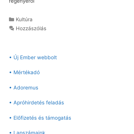
regényéről
Kategória
Kultúra
Hozzászólás
• Új Ember webbolt
• Mértékadó
• Adoremus
• Apróhirdetés feladás
• Előfizetés és támogatás
• Lapszámaink