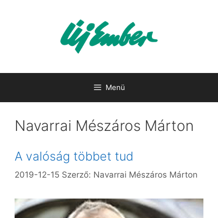
Kilépés
a
tartalomba
Menü
Navarrai Mészáros Márton
A valóság többet tud
2019-12-15
Szerző:
Navarrai Mészáros Márton