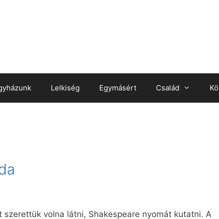
gyházunk
Lelkiség
Egymásért
Család
Kö
ada
 szerettük volna látni, Shakespeare nyomát kutatni. A