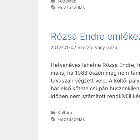
Kategória
Közelkép
Hozzászólás
Rózsa Endre emléke
2012-01-02
Szerző:
Vasy Géza
Hetvenéves lehetne Rózsa Endre, h
ma is, ha 1983 őszén meg nem tám
tavaszán végzett vele. A költői pá
bár első kötete csupán huszonkile
időben nem számított rendkívüli k
Kategória
Kultúra
Hozzászólás