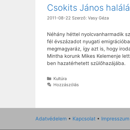
Csokits János halálá
2011-08-22
Szerző:
Vasy Géza
Néhány héttel nyolcvanharmadik szü
fél évszázadot nyugati emigrációba
megmagyaráz, így azt is, hogy iro
Mintha korunk Mikes Kelemenje lett
ben hazatérhetett szülőhazájába.
Kategória
Kultúra
Hozzászólás
Adatvédelem
•
Kapcsolat
•
Impresszum