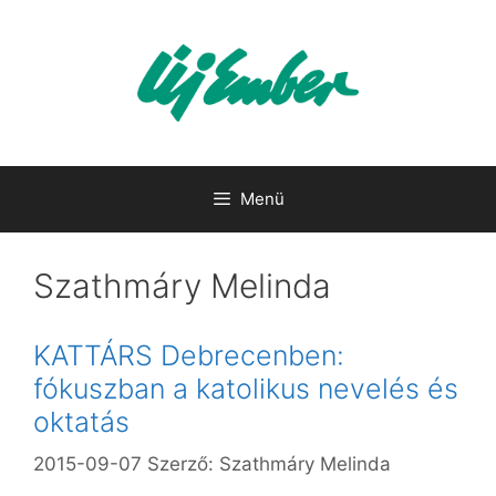
Kilépés
a
tartalomba
Menü
Szathmáry Melinda
KATTÁRS Debrecenben:
fókuszban a katolikus nevelés és
oktatás
2015-09-07
Szerző:
Szathmáry Melinda