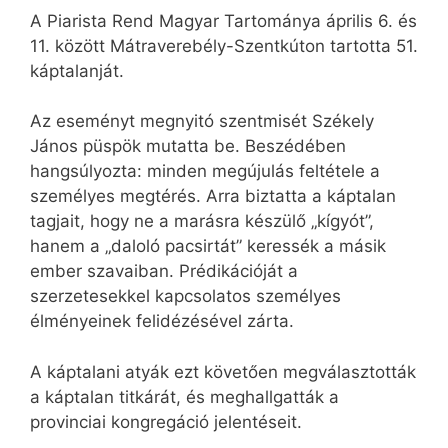
A Piarista Rend Magyar Tartománya április 6. és
11. között Mátraverebély-Szentkúton tartotta 51.
káptalanját.
Az eseményt megnyitó szentmisét Székely
János püspök mutatta be. Beszédében
hangsúlyozta: minden megújulás feltétele a
személyes megtérés. Arra biztatta a káptalan
tagjait, hogy ne a marásra készülő „kígyót”,
hanem a „daloló pacsirtát” keressék a másik
ember szavaiban. Prédikációját a
szerzetesekkel kapcsolatos személyes
élményeinek felidézésével zárta.
A káptalani atyák ezt követően megválasztották
a káptalan titkárát, és meghallgatták a
provinciai kongregáció jelentéseit.