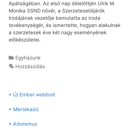
Apátságában. Az első nap délelőttjén Ulrik M.
Monika SSND nővér, a Szerzeteselöljárók
Irodájának vezetője bemutatta az iroda
tevékenységét, és ismertette, hogyan alakulnak
a szerzetesek éve két nagy eseményének
előkészületei.
Kategória
Egyházunk
Hozzászólás
• Új Ember webbolt
• Mértékadó
• Adoremus