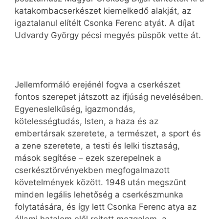
katakombacserkészet kiemelkedő alakját, az
igaztalanul elítélt Csonka Ferenc atyát. A díjat
Udvardy György pécsi megyés püspök vette át.
Jellemformáló erejénél fogva a cserkészet
fontos szerepet játszott az ifjúság nevelésében.
Egyeneslelkűség, igazmondás,
kötelességtudás, Isten, a haza és az
embertársak szeretete, a természet, a sport és
a zene szeretete, a testi és lelki tisztaság,
mások segítése – ezek szerepelnek a
cserkésztörvényekben megfogalmazott
követelmények között. 1948 után megszűnt
minden legális lehetőség a cserkészmunka
folytatására, és így lett Csonka Ferenc atya az