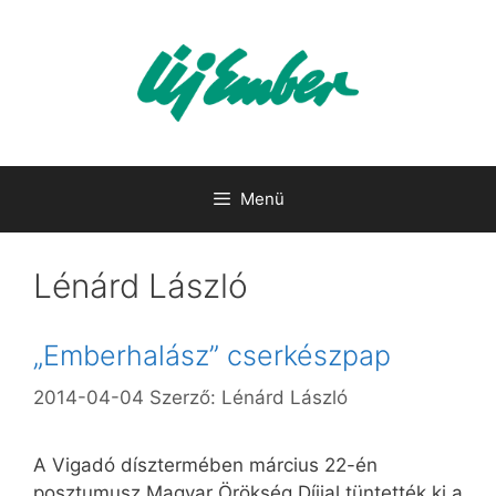
Kilépés
a
tartalomba
Menü
Lénárd László
„Emberhalász” cserkészpap
2014-04-04
Szerző:
Lénárd László
A Vigadó dísztermében március 22-én
posztumusz Magyar Örökség Díjjal tüntették ki a