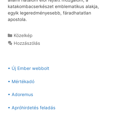
állami hatalom elől rejtett mozgalom, a
katakombacserkészet emblematikus alakja,
egyik legeredményesebb, fáradhatatlan
apostola.
Kategória
Közelkép
Hozzászólás
• Új Ember webbolt
• Mértékadó
• Adoremus
• Apróhirdetés feladás