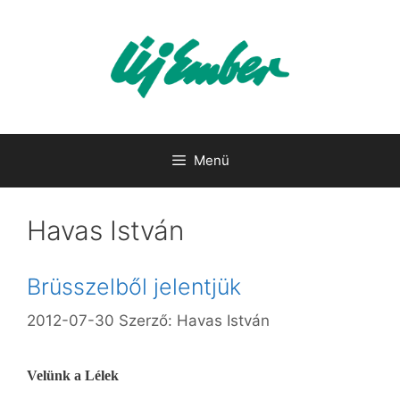
Kilépés
a
tartalomba
Menü
Havas István
Brüsszelből jelentjük
2012-07-30
Szerző:
Havas István
Velünk a Lélek