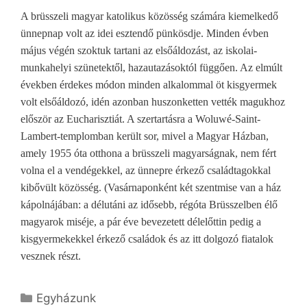
A brüsszeli magyar katolikus közösség számára kiemelkedő
ünnepnap volt az idei esztendő pünkösdje. Minden évben
május végén szoktuk tartani az elsőáldozást, az iskolai-
munkahelyi szünetektől, hazautazásoktól függően. Az elmúlt
években érdekes módon minden alkalommal öt kisgyermek
volt elsőáldozó, idén azonban huszonketten vették magukhoz
először az Eucharisztiát. A szertartásra a Woluwé-Saint-
Lambert-templomban került sor, mivel a Magyar Házban,
amely 1955 óta otthona a brüsszeli magyarságnak, nem fért
volna el a vendégekkel, az ünnepre érkező családtagokkal
kibővült közösség. (Vasárnaponként két szentmise van a ház
kápolnájában: a délutáni az idősebb, régóta Brüsszelben élő
magyarok miséje, a pár éve bevezetett délelőttin pedig a
kisgyermekekkel érkező családok és az itt dolgozó fiatalok
vesznek részt.
Kategória
Egyházunk