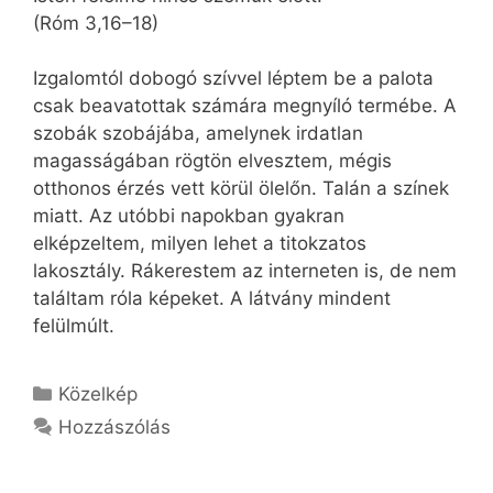
(Róm 3,16–18)
Izgalomtól dobogó szívvel léptem be a palota
csak beavatottak számára megnyíló termébe. A
szobák szobájába, amelynek irdatlan
magasságában rögtön elvesztem, mégis
otthonos érzés vett körül ölelőn. Talán a színek
miatt. Az utóbbi napokban gyakran
elképzeltem, milyen lehet a titokzatos
lakosztály. Rákerestem az interneten is, de nem
találtam róla képeket. A látvány mindent
felülmúlt.
Kategória
Közelkép
Hozzászólás