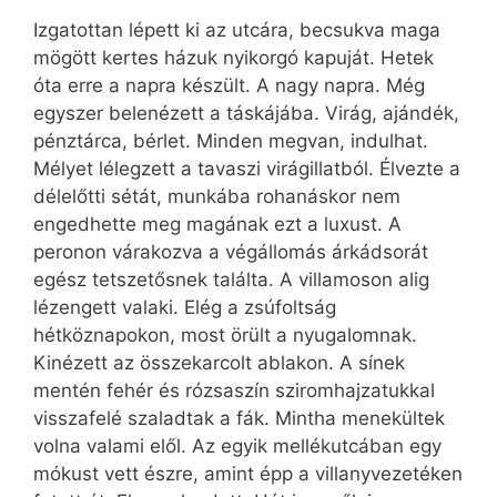
Izgatottan lépett ki az utcára, becsukva maga
mögött kertes házuk nyikorgó kapuját. Hetek
óta erre a napra készült. A nagy napra. Még
egyszer belenézett a táskájába. Virág, ajándék,
pénztárca, bérlet. Minden megvan, indulhat.
Mélyet lélegzett a tavaszi virágillatból. Élvezte a
délelőtti sétát, munkába rohanáskor nem
engedhette meg magának ezt a luxust. A
peronon várakozva a végállomás árkádsorát
egész tetszetősnek találta. A villamoson alig
lézengett valaki. Elég a zsúfoltság
hétköznapokon, most örült a nyugalomnak.
Kinézett az összekarcolt ablakon. A sínek
mentén fehér és rózsaszín sziromhajzatukkal
visszafelé szaladtak a fák. Mintha menekültek
volna valami elől. Az egyik mellékutcában egy
mókust vett észre, amint épp a villanyvezetéken