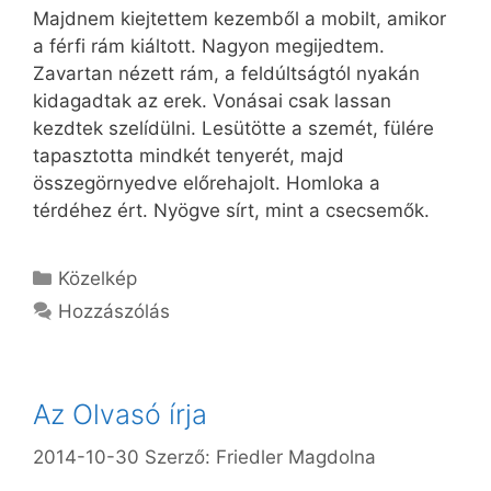
Majdnem kiejtettem kezemből a mobilt, amikor
a férfi rám kiáltott. Nagyon megijedtem.
Zavartan nézett rám, a feldúltságtól nyakán
kidagadtak az erek. Vonásai csak lassan
kezdtek szelídülni. Lesütötte a szemét, fülére
tapasztotta mindkét tenyerét, majd
összegörnyedve előrehajolt. Homloka a
térdéhez ért. Nyögve sírt, mint a csecsemők.
Kategória
Közelkép
Hozzászólás
Az Olvasó írja
2014-10-30
Szerző:
Friedler Magdolna