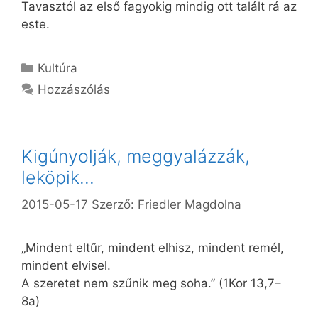
Tavasztól az első fagyokig mindig ott talált rá az
este.
Kategória
Kultúra
Hozzászólás
Kigúnyolják, meggyalázzák,
leköpik…
2015-05-17
Szerző:
Friedler Magdolna
„Mindent eltűr, mindent elhisz, mindent remél,
mindent elvisel.
A szeretet nem szűnik meg soha.” (1Kor 13,7–
8a)