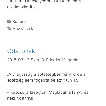
futott át. Elmosolyodott. Hát igen, ők is
alkalmazkodtak.
Kategória
Kultúra
Hozzászólás
Oda lőnek
2015-02-13
Szerző:
Friedler Magdolna
„A világosság a sötétségben fénylik, de a
sötétség nem fogadta be azt.” (Jn 1,5)
– Kapcsolja ki rögtön! Meglátják a fényt, és
nekünk annyi!