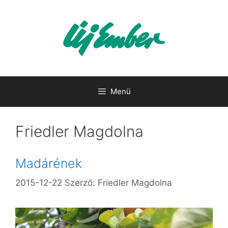
Kilépés
a
tartalomba
Menü
Friedler Magdolna
Madárének
2015-12-22
Szerző:
Friedler Magdolna