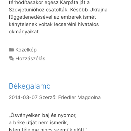
térhódításakor egész Kárpátalját a
Szovjetunióhoz csatolták. Később Ukrajna
függetlenedésével az emberek ismét
kénytelenek voltak lecserélni hivatalos
okmányaikat.
Kategória
Közelkép
Hozzászólás
Békegalamb
2014-03-07
Szerző:
Friedler Magdolna
„Ösvényeiken baj és nyomor,
a béke útját nem ismerik,
Isten félelme nincs szemük előtt.”