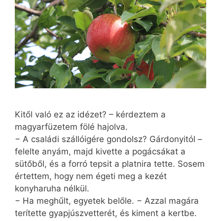
Kitől való ez az idézet? – kérdeztem a
magyarfüzetem fölé hajolva.
− A családi szállóigére gondolsz? Gárdonyitól –
felelte anyám, majd kivette a pogácsákat a
sütőből, és a forró tepsit a platnira tette. Sosem
értettem, hogy nem égeti meg a kezét
konyharuha nélkül.
− Ha meghűlt, egyetek belőle. − Azzal magára
terítette gyapjúszvetterét, és kiment a kertbe.