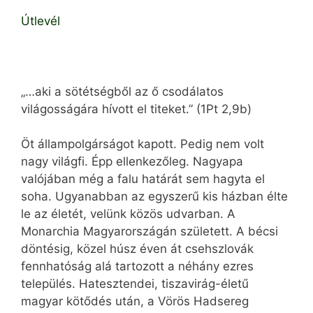
Útlevél
„…aki a sötétségből az ő csodálatos
világosságára hívott el titeket.” (1Pt 2,9b)
Öt állampolgárságot kapott. Pedig nem volt
nagy világfi. Épp ellenkezőleg. Nagyapa
valójában még a falu határát sem hagyta el
soha. Ugyanabban az egyszerű kis házban élte
le az életét, velünk közös udvarban. A
Monarchia Magyarországán született. A bécsi
döntésig, közel húsz éven át csehszlovák
fennhatóság alá tartozott a néhány ezres
település. Hatesztendei, tiszavirág-életű
magyar kötődés után, a Vörös Hadsereg