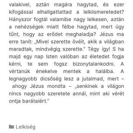
valakivel, aztán magára hagytad, és ezer
kifogással elhallgattattad a lelkiismeretedet?
Hányszor fogtál valamibe nagy lelkesen, aztán
a nehézségek miatt félbe hagytad, mert úgy
tűnt, hogy az erődet meghaladja? Jézus ma
erre tanít: „Mivel szerette övéit, akik a világban
maradtak, mindvégig szerette.” Tégy így! S ha
majd egy nap Isten valóban az életedet fogja
kérni, te sem fogsz bizonytalankodni. A
vértanúk énekelve mentek a halálba. A
legnagyobb dicsőség lesz a jutalmad, mert –
ahogy Jézus mondta – „senkinek a világon
nincs nagyobb szeretete annál, mint aki vérét
ontja barátaiért.”
Kategória
Lelkiség