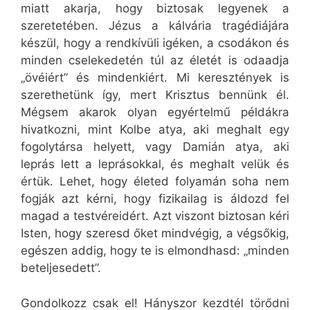
miatt akarja, hogy biztosak legyenek a
szeretetében. Jézus a kálvária tragédiájára
készül, hogy a rendkívüli igéken, a csodákon és
minden cselekedetén túl az életét is odaadja
„övéiért” és mindenkiért. Mi keresztények is
szerethetünk így, mert Krisztus bennünk él.
Mégsem akarok olyan egyértelmű példákra
hivatkozni, mint Kolbe atya, aki meghalt egy
fogolytársa helyett, vagy Damián atya, aki
leprás lett a leprásokkal, és meghalt velük és
értük. Lehet, hogy életed folyamán soha nem
fogják azt kérni, hogy fizikailag is áldozd fel
magad a testvéreidért. Azt viszont biztosan kéri
Isten, hogy szeresd őket mindvégig, a végsőkig,
egészen addig, hogy te is elmondhasd: „minden
beteljesedett”.
Gondolkozz csak el! Hányszor kezdtél törődni