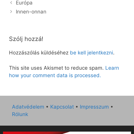
Európa
Innen-onnan
Szólj hozzá!
Hozzászólás küldéséhez
be kell jelentkezni
.
This site uses Akismet to reduce spam.
Learn
how your comment data is processed.
Adatvédelem
•
Kapcsolat
•
Impresszum
•
Rólunk