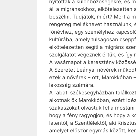
nyitottak a különbözőségekre, és m
áll a migránsokhoz, elkötelezetten
beszélni. Tudjátok, miért? Mert a 
rengeteg melléknevet használunk, é
főnévhez, egy személyhez kapcsolód
kultúrába, amely túlságosan csepp
elkötelezetten segíti a migráns sze
szolgálatot végeznek értük, és így 
A vasárnapot a keresztény közösségn
A Szeretet Leányai nővérek működte
ezek a nővérek – ott, Marokkóban 
lakosság számára.
A rabati székesegyházban találkozt
alkotnak ők Marokkóban, ezért idézt
szakaszokat olvastuk fel a mostani
hogy a fény ragyogjon, és hogy a k
Istentől, a Szentlélektől, aki Krisz
amelyet először egymás között, ker