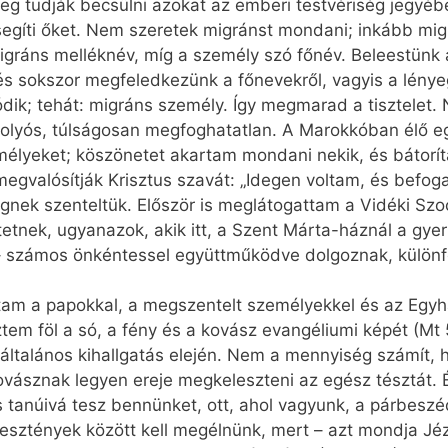
eg tudják becsülni azokat az emberi testvériség jegyé
 segíti őket. Nem szeretek migránst mondani; inkább mi
migráns melléknév, míg a személy szó főnév. Beleestünk 
s sokszor megfeledkezünk a főnevekről, vagy­is a lénye
ik; tehát: migráns személy. Így megmarad a tisztelet.
folyós, túlságosan megfoghatatlan. A Marokkóban élő 
mélyeket; köszönetet akartam mondani nekik, és bátoríta
megvalósítják Krisztus szavát: „Idegen voltam, és befog
ek szenteltük. Először is meglátogattam a Vidéki Szociá
tnek, ugyanazok, akik itt, a Szent Márta-háznál a gyer
– számos önkéntessel együttműködve dolgoznak, különfé
am a papokkal, a megszentelt személyekkel és az Egyhá
em föl a só, a fény és a kovász evangéliumi képét (Mt 5
 általános kihallgatás elején. Nem a mennyiség számít, 
ovásznak legyen ereje megkeleszteni az egész tésztát. 
tus tanúivá tesz bennünket, ott, ahol vagyunk, a párbesz
esztények között kell megélnünk, mert – azt mondja Jéz