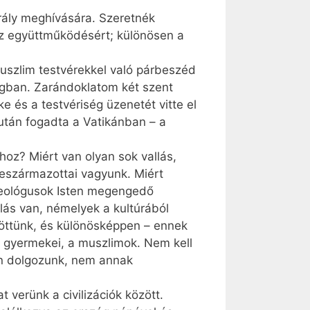
ály meghívására. Szeretnék
sz együttműködésért; különösen a
uszlim testvérekkel való párbeszéd
lágban. Zarándoklatom két szent
e és a testvériség üzenetét vitte el
után fogadta a Vatikánban – a
oz? Miért van olyan sok vallás,
eszármazottai vagyunk. Miért
 teológusok Isten megengedő
lás van, némelyek a kultúrából
özöttünk, és különösképpen – ennek
ám gyermekei, a muszlimok. Nem kell
gen dolgozunk, nem annak
 verünk a civilizációk között.