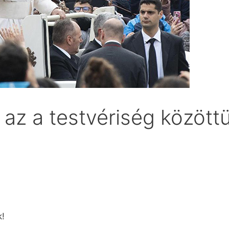
, az a testvériség között
k!