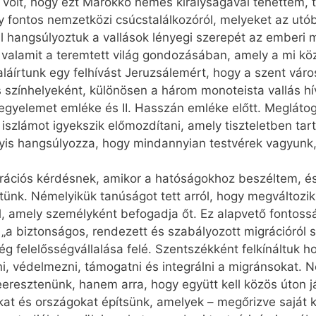
olt, hogy ezt Marokkó nemes királyságával tehettem, t
 fontos nemzetközi csúcstalálkozóról, melyeket az ut
al hangsúlyoztuk a vallások lényegi szerepét az ember
valamit a teremtett világ gondozásában, amely a mi kö
aláírtunk egy felhívást Jeruzsálemért, hogy a szent vár
 színhelyeként, különösen a három monoteista vallás h
yelemet emléke és II. Hasszán emléke előtt. Megláto
n iszlámot igyekszik előmozdítani, amely tiszteletben tar
gyis hangsúlyozza, hogy mindannyian testvérek vagyunk,
rációs kérdésnek, amikor a hatóságokhoz beszéltem, és
nk. Némelyikük tanúságot tett arról, hogy megváltozik,
ál, amely személyként befogadja őt. Ez alapvető fonto
 „a biztonságos, rendezett és szabályozott migrációról 
g felelősségvállalása felé. Szentszékként felkínáltuk 
ni, védelmezni, támogatni és integrálni a migránsokat.
eresztenünk, hanem arra, hogy együtt kell közös úton j
t és országokat építsünk, amelyek – megőrizve saját kul