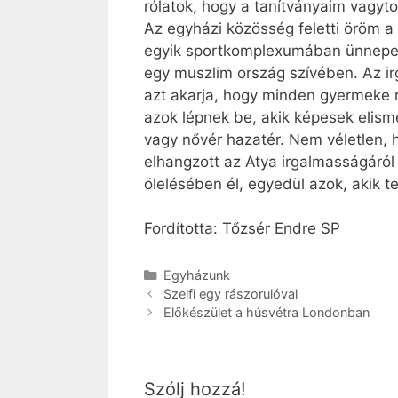
rólatok, hogy a tanítványaim vagyto
Az egyházi közösség feletti öröm a 
egyik sportkomplexumában ünnepelt
egy muszlim ország szívében. Az ir
azt akarja, hogy minden gyermeke
azok lépnek be, akik képesek elisme
vagy nővér hazatér. Nem véletlen,
elhangzott az Atya irgalmasságáról 
ölelésében él, egyedül azok, akik t
Fordította: Tőzsér Endre SP
Kategória
Egyházunk
Szelfi egy rászorulóval
Előkészület a húsvétra Londonban
Szólj hozzá!