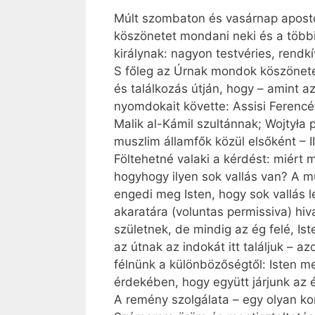
Múlt szombaton és vasárnap aposto
köszönetet mondani neki és a több
királynak: nagyon testvéries, rendk
S főleg az Úrnak mondok köszönete
és találkozás útján, hogy – amint a
nyomdokait követte: Assisi Ferencét
Malik al-Kámil szultánnak; Woj­tył
muszlim államfők közül elsőként – II
Föltehetné valaki a kérdést: miért
hogyhogy ilyen sok vallás van? A 
engedi meg Isten, hogy sok vallás 
akaratára (voluntas permissiva) hiv
születnek, de mindig az ég felé, Is
az útnak az indokát itt találjuk – 
félnünk a különbözőségtől: Isten m
érdekében, hogy együtt járjunk az 
A remény szolgálata – egy olyan kor