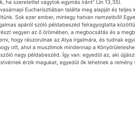
k, ha szeretettel vagytok egymás iránt” (Jn 13,35).
vasárnapi Eucharisztiában találta meg alapját és teljes 
ünk. Sok ezer ember, mintegy hatvan nemzetből! Egyedü
galmas apáról szóló példabeszéd felragyogtatta közöttü
 részt vegyen az ő örömében, a megbocsátás és a megb
rni, hogy rászorulnak az Atya irgalmára, és tudnak együtt
 hogy ott, ahol a muszlimok mindennap a Könyörületesh
szóló nagy példabeszéd. Így van: egyedül az, aki újjász
estvérnek érzik magukat, egyedül ők lehetnek a remény s