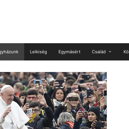
gyházunk
Lelkiség
Egymásért
Család
Kö