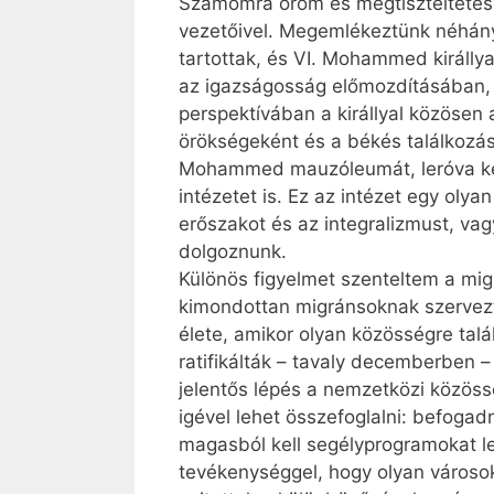
Számomra öröm és megtiszteltetés v
vezetőivel. Megemlékeztünk néhány
tartottak, és VI. Mohammed királly
az igazságosság előmozdításában, 
perspektívában a királlyal közösen 
örökségeként és a békés találkozás
Mohammed mauzóleumát, leróva keg
intézetet is. Ez az intézet egy olya
erőszakot és az integralizmust, va
dolgoznunk.
Különös figyelmet szenteltem a mig
kimondottan migránsoknak szerveztü
élete, amikor olyan közösségre tal
ratifikálták – tavaly decemberben –
jelentős lépés a nemzetközi közössé
igével lehet összefoglalni: befogad
magasból kell segélyprogramokat le
tevékenységgel, hogy olyan városoka