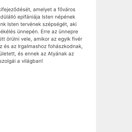
kifejeződését, amelyet a főváros
lálló epifániája Isten népének
nk Isten tervének szépségét, aki
ékélés ünnepén. Erre az ünnepre
 örülni vele, amikor az egyik fivér
ez és az Irgalmashoz fohászkodnak,
ületett, és ennek az Atyának az
zolgái a világban!