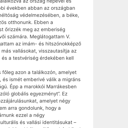
alálkozva az ország népével és
óbbi években abban az országban
i méltóság védelmezésében, a béke,
zös otthonunk. Ebben a
ost őrizzék meg az emberiség
ívői számára. Meglátogattam V.
gattam az imám- és hitszónokképző
t más vallásokat, visszautasítja az
 és a testvériség érdekében kell
 főleg azon a találkozón, amelyet
 és ismét emberivé válik a migráns
sságú. Épp a marokkói Marrákesben
szóló globális egyezményt”. Ez
hozzájárulásunkat, amelyet négy
 Nem arra gondolunk, hogy a
árnunk ezzel a négy
turális és vallási identitásukat –