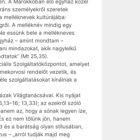
ben. A Marokkóban élő egyház közel
gráns személyekről szeretek
a melléknevek kultúrájába:
gről. A melléknév mindig egy
 Ne essünk bele a mellékneves
egyház – amint mondtam –
ni mind­azokat, akik nagylelkű
adtatok” (Mt 25,35).
lis Szolgáltató­köz­pon­tot, amelyet
mekorvosi rendelőt vezetik, és
le szolgáltatásokat kínálnak a
zak Világtanácsával. Kis nyájat
,13–16; 13,33); az ezekről szóló
hanem az, hogy a sónak legyen íze,
És ez nem tőlünk jön, hanem
éd és a barátság olyan stílusában,
us – „arról tudják majd meg