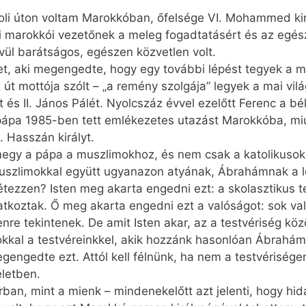
li úton voltam Marokkóban, őfelsége VI. Mohammed kir
i marokkói vezetőnek a meleg fogadtatásért és az egé
ívül barátságos, egészen közvetlen volt.
t, aki megengedte, hogy egy további lépést tegyek a m
z út mottója szólt – „a remény szolgája” legyek a mai vi
 és II. János Pálét. Nyolcszáz évvel ezelőtt Ferenc a bék
a pápa 1985-ben tett emlékezetes utazást Marokkóba, mi
. Hasszán királyt.
 megy a pápa a muszlimokhoz, és nem csak a katolikusokh
muszlimokkal együtt ugyanazon atyának, Ábrahámnak a l
létezzen? Isten meg akarta engedni ezt: a skolasztikus
atkoztak. Ő meg akarta engedni ezt a valóságot: sok val
tenre tekintenek. De amit Isten akar, az a testvériség k
azokkal a testvéreinkkel, akik hozzánk hasonlóan Ábrah
egengedte ezt. Attól kell félnünk, ha nem a testvérisé
életben.
ban, mint a mienk – mindenekelőtt azt jelenti, hogy hidat