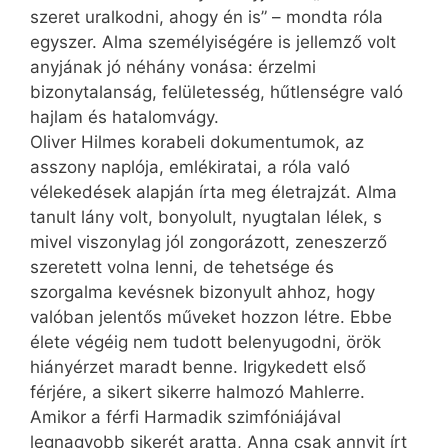
szeret uralkodni, ahogy én is” – mondta róla
egyszer. Alma személyiségére is jellemző volt
anyjának jó néhány vonása: érzelmi
bizonytalanság, felületesség, hűtlenségre való
hajlam és hatalomvágy.
Oliver Hilmes korabeli dokumentumok, az
asszony naplója, emlékiratai, a róla való
vélekedések alapján írta meg életrajzát. Alma
tanult lány volt, bonyolult, nyugtalan lélek, s
mivel viszonylag jól zongorázott, zeneszerző
szeretett volna lenni, de tehetsége és
szorgalma kevésnek bizonyult ahhoz, hogy
valóban jelentős műveket hozzon létre. Ebbe
élete végéig nem tudott belenyugodni, örök
hiányérzet maradt benne. Irigykedett első
férjére, a sikert sikerre halmozó Mahlerre.
Amikor a férfi Harmadik szimfóniájával
legnagyobb sikerét aratta, Anna csak annyit írt