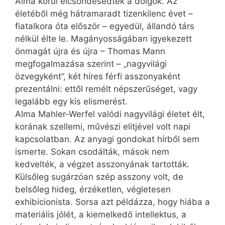
Alma körül elcsöndesedtek a dolgok. Az
életéből még hátramaradt tizenkilenc évet –
fiatalkora óta először – egyedül, állandó társ
nélkül élte le. Magányosságában igyekezett
önmagát újra és újra – Thomas Mann
megfogalmazása szerint – „nagyvilági
özvegyként”, két híres férfi asszonyaként
prezentálni: ettől remélt népszerűséget, vagy
legalább egy kis elismerést.
Alma Mahler-Werfel valódi nagyvilági életet élt,
korának szellemi, művészi elitjével volt napi
kapcsolatban. Az anyagi gondokat hírből sem
ismerte. Sokan csodálták, mások nem
kedvelték, a végzet asszonyának tartották.
Külsőleg sugárzóan szép asszony volt, de
belsőleg hideg, érzéketlen, végletesen
exhibicionista. Sorsa azt példázza, hogy hiába a
materiális jólét, a kiemelkedő intellektus, a