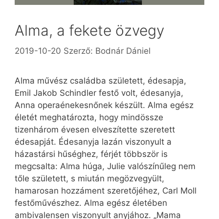
Alma, a fekete özvegy
2019-10-20
Szerző:
Bodnár Dániel
Alma művész családba született, édesapja,
Emil Jakob Schindler festő volt, édesanyja,
Anna operaénekesnőnek készült. Alma egész
életét meghatározta, hogy mindössze
tizenhárom évesen elveszítette szeretett
édesapját. Édesanyja lazán viszonyult a
házastársi hűséghez, férjét többször is
megcsalta: Alma húga, Julie valószínűleg nem
tőle született, s miután megözvegyült,
hamarosan hozzáment szeretőjéhez, Carl Moll
festőművészhez. Alma egész életében
ambivalensen viszonyult anyjához. „Mama