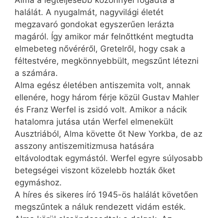
halálát. A nyugalmát, nagyvilági életét
megzavaró gondokat egyszerűen lerázta
magáról. Így amikor már felnőttként megtudta
elmebeteg nővéréről, Gretelről, hogy csak a
féltestvére, megkönnyebbült, megszűnt létezni
a számára.
Alma egész életében antiszemita volt, annak
ellenére, hogy három férje közül Gustav Mahler
és Franz Werfel is zsidó volt. Amikor a nácik
hatalomra jutása után Werfel elmenekült
Ausztriából, Alma követte őt New Yorkba, de az
asszony antiszemitizmusa hatására
eltávolodtak egymástól. Werfel egyre súlyosabb
betegségei viszont közelebb hozták őket
egymáshoz.
A híres és sikeres író 1945-ös halálát követően
megszűntek a náluk rendezett vidám esték.