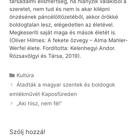
társadalmi elismertség, ha hiányzik valakiből a
szeretet, nem tud és nem is akar kilépni
önzésének páncélöltözetéből, akkor örökké
boldogtalan lesz, elégedetlen az életével.
Megkeseríti saját maga és mások életét is.
(Oliver Hilmes: A fekete özvegy – Alma Mahler-
Werfel élete. Fordította: Kelenhegyi Andor.
Rózsavölgyi és Társa, 2019).
Kategória
Kultúra
Átadták a magyar szentek és boldogok
emlékművét Kaposfüreden
„Aki hisz, nem fél”
Szólj hozzá!