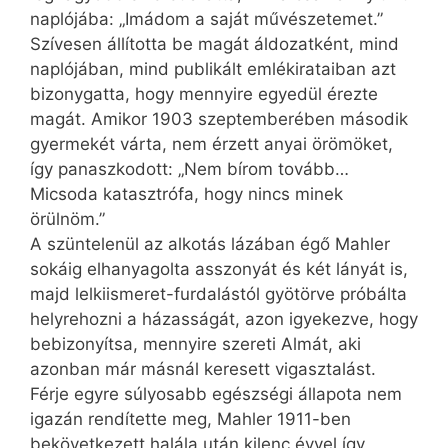
naplójába: „Imádom a saját művészetemet.”
Szívesen állította be magát áldozatként, mind
naplójában, mind publikált emlékirataiban azt
bizonygatta, hogy mennyire egyedül érezte
magát. Amikor 1903 szeptemberében második
gyermekét várta, nem érzett anyai örömöket,
így panaszkodott: „Nem bírom tovább…
Micsoda katasztrófa, hogy nincs minek
örülnöm.”
A szüntelenül az alkotás lázában égő Mahler
sokáig elhanyagolta asszonyát és két lányát is,
majd lelkiismeret-furdalástól gyötörve próbálta
helyrehozni a házasságát, azon igyekezve, hogy
bebizonyítsa, mennyire szereti Almát, aki
azonban már másnál keresett vigasztalást.
Férje egyre súlyosabb egészségi állapota nem
igazán rendítette meg, Mahler 1911-ben
bekövetkezett halála után kilenc évvel így