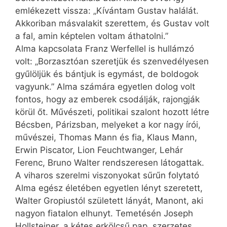
emlékezett vissza: „Kívántam Gustav halálát.
Akkoriban másvalakit szerettem, és Gustav volt
a fal, amin képtelen voltam áthatolni.”
Alma kapcsolata Franz Werfellel is hullámzó
volt: „Borzasztóan szeretjük és szenvedélyesen
gyűlöljük és bántjuk is egymást, de boldogok
vagyunk.” Alma számára egyetlen dolog volt
fontos, hogy az emberek csodálják, rajongják
körül őt. Művészeti, politikai szalont hozott létre
Bécsben, Párizsban, melyeket a kor nagy írói,
művészei, Thomas Mann és fia, Klaus Mann,
Erwin Piscator, Lion Feuchtwanger, Lehár
Ferenc, Bruno Walter rendszeresen látogattak.
A viharos szerelmi viszonyokat sűrűn folytató
Alma egész életében egyetlen lényt szeretett,
Walter Gropiustól született lányát, Manont, aki
nagyon fiatalon elhunyt. Temetésén Joseph
Hollsteiner, a kétes erkölcsű pap, szerzetes