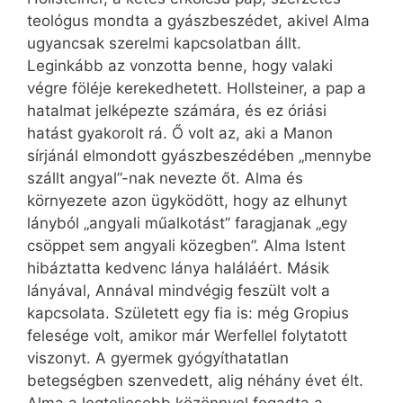
teológus mondta a gyászbeszédet, akivel Alma
ugyancsak szerelmi kapcsolatban állt.
Leginkább az vonzotta benne, hogy valaki
végre föléje kerekedhetett. Hollsteiner, a pap a
hatalmat jelképezte számára, és ez óriási
hatást gyakorolt rá. Ő volt az, aki a Manon
sírjánál elmondott gyászbeszédében „mennybe
szállt angyal”-nak nevezte őt. Alma és
környezete azon ügyködött, hogy az elhunyt
lányból „angyali műalkotást” faragjanak „egy
csöppet sem angyali közegben”. Alma Istent
hibáztatta kedvenc lánya haláláért. Másik
lányával, Annával mindvégig feszült volt a
kapcsolata. Született egy fia is: még Gropius
felesége volt, amikor már Werfellel folytatott
viszonyt. A gyermek gyógyíthatatlan
betegségben szenvedett, alig néhány évet élt.
Alma a legteljesebb közönnyel fogadta a