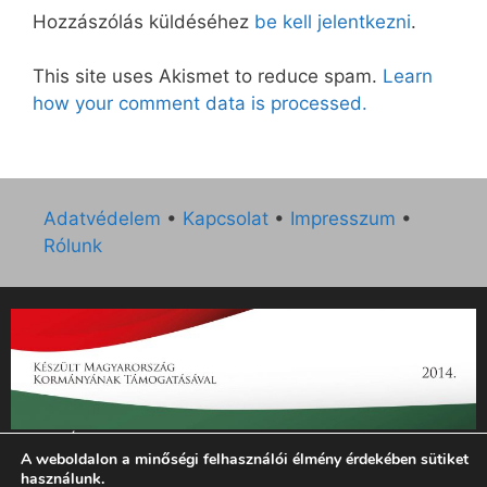
Hozzászólás küldéséhez
be kell jelentkezni
.
This site uses Akismet to reduce spam.
Learn
how your comment data is processed.
Adatvédelem
•
Kapcsolat
•
Impresszum
•
Rólunk
„Az Új Ember katolikus hetilap 2014. évi működésének
A weboldalon a minőségi felhasználói élmény érdekében sütiket
támogatását az EGYH-KCP-14-P-0121 sz. támogatási
használunk.