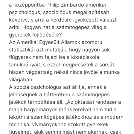
a középpontba Philip Zimbardo amerikai
pszichológus, szociológus megállapításait
követve, s arra a kérdésre igyekezett választ
adni: Hogyan hat a számítógépes világ a
gyerekek fejlődésére?
Az Amerikai Egyesült Államok szomorú
statisztikái azt mutatják, hogy nagyon sok
fiúgyerek nem fejezi be a középiskolai
tanulmányait, s ezzel megpecsételi a sorsát,
hiszen végzettség nélkül nincs jövője a munka
világában.
A szociálpszichológus azt állítja, ennek a
jelenségnek a hátterében a számítógépes
játékok térhódítása áll. „Az oktatási rendszer a
maga hagyományos módszereivel nem tudja
lekötni a számítógépes játékokhoz és a modern
technikai vívmányokhoz szokott gyerekek
figyelmét, akik semmi mást nem akarnak, csak