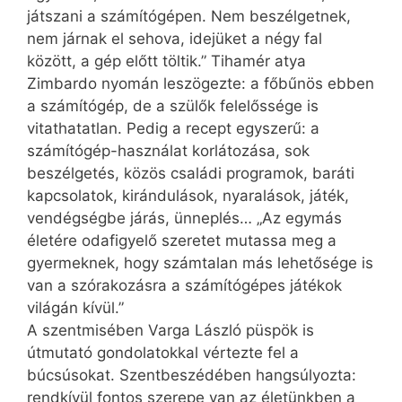
játszani a számítógépen. Nem beszélgetnek,
nem járnak el sehova, idejüket a négy fal
között, a gép előtt töltik.” Tihamér atya
Zimbardo nyomán leszögezte: a főbűnös ebben
a számítógép, de a szülők felelőssége is
vitathatatlan. Pedig a recept egyszerű: a
számítógép-használat korlátozása, sok
beszélgetés, közös családi programok, baráti
kapcsolatok, kirándulások, nyaralások, játék,
vendégségbe járás, ünneplés… „Az egymás
életére odafigyelő szeretet mutassa meg a
gyermeknek, hogy számtalan más lehetősége is
van a szórakozásra a számítógépes játékok
világán kívül.”
A szentmisében Varga László püspök is
útmutató gondolatokkal vértezte fel a
búcsúsokat. Szentbeszédében hangsúlyozta:
rendkívül fontos szerepe van az életünkben a