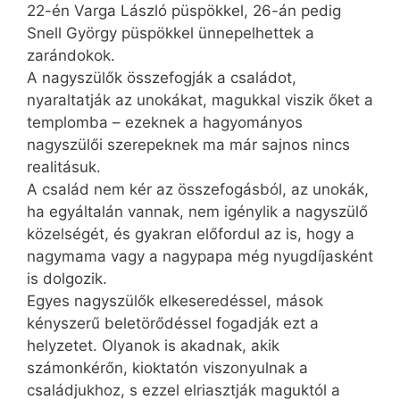
22-én Varga László püspökkel, 26-án pedig
Snell György püspökkel ünnepelhettek a
zarándokok.
A nagyszülők összefogják a családot,
nyaraltatják az unokákat, magukkal viszik őket a
templomba – ezeknek a hagyományos
nagyszülői szerepeknek ma már sajnos nincs
realitásuk.
A család nem kér az összefogásból, az unokák,
ha egyáltalán vannak, nem igénylik a nagyszülő
közelségét, és gyakran előfordul az is, hogy a
nagymama vagy a nagypapa még nyugdíjasként
is dolgozik.
Egyes nagyszülők elkeseredéssel, mások
kényszerű beletörődéssel fogadják ezt a
helyzetet. Olyanok is akadnak, akik
számonkérőn, kioktatón viszonyulnak a
családjukhoz, s ezzel elriasztják maguktól a