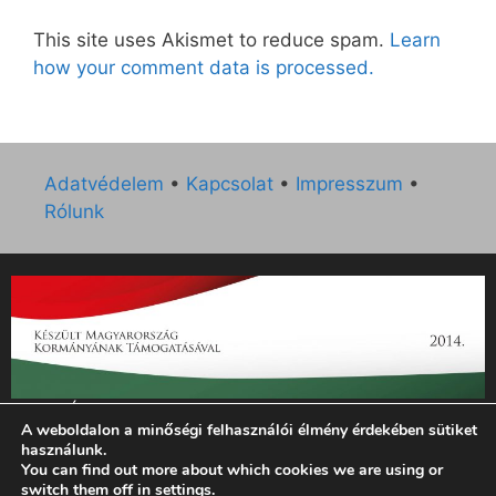
This site uses Akismet to reduce spam.
Learn
how your comment data is processed.
Adatvédelem
•
Kapcsolat
•
Impresszum
•
Rólunk
„Az Új Ember katolikus hetilap 2014. évi működésének
A weboldalon a minőségi felhasználói élmény érdekében sütiket
támogatását az EGYH-KCP-14-P-0121 sz. támogatási
használunk.
szerződés keretében 3 000 000 Ft összegben támogatta az
You can find out more about which cookies we are using or
Emberi Erőforrások Minisztériuma.”
switch them off in
settings
.