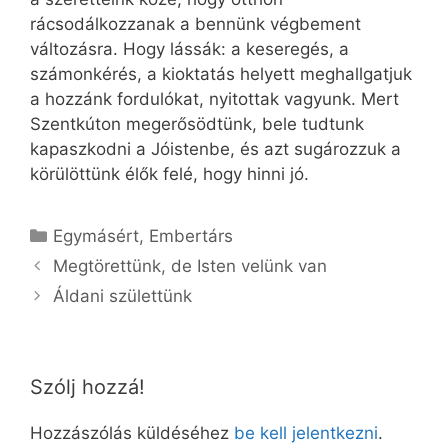
rácsodálkozzanak a bennünk végbement
változásra. Hogy lássák: a keseregés, a
számonkérés, a kioktatás helyett meghallgatjuk
a hozzánk fordulókat, nyitottak vagyunk. Mert
Szentkúton megerősödtünk, bele tudtunk
kapaszkodni a Jóistenbe, és azt sugározzuk a
körülöttünk élők felé, hogy hinni jó.
Kategória
Egymásért
,
Embertárs
Megtörettünk, de Isten velünk van
Áldani születtünk
Szólj hozzá!
Hozzászólás küldéséhez
be kell jelentkezni
.