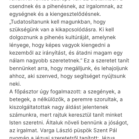
csendnek és a pihenésnek, az irgalomnak, az
egységnek és a kiengesztelődésnek.
„Tudatosítanunk kell magunkban, hogy
szükségünk van a kikapcsolódásra. Ki kell
dolgoznunk a pihenés kultúráját, amelynek
lényege, hogy képes vagyok kiengedni a
kezemből az irányítást, és átadni magam egy
nálam nagyobb szeretetnek.” Ez a szeretet tanít
bennünket arra, hogy megálljunk, és lehajoljunk
ahhoz, aki szenved, hogy segítséget nyújtsunk
neki.
A főpásztor úgy fogalmazott: a szegények, a
betegek, a nélkülözők, a peremre szorultak, a
kiszolgáltatottak nagy áldást jelentenek
számunkra, mert rajtuk keresztül tanít minket
Isten szeretni. Általuk növeli bennünk a jóságot,
az irgalmat. Varga László püspök Szent Pál
nyomán a jézusi szeretetről tanított: Jézus