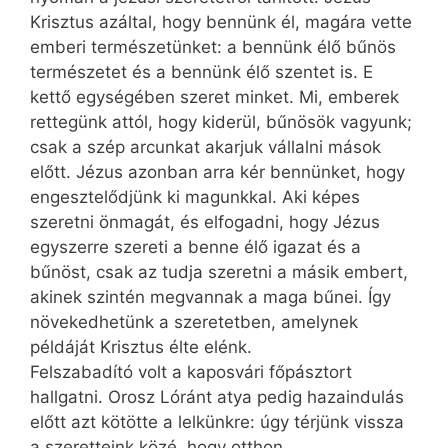
Krisztus azáltal, hogy bennünk él, magára vette
emberi természetünket: a bennünk élő bűnös
természetet és a bennünk élő szentet is. E
kettő egységében szeret minket. Mi, emberek
rettegünk attól, hogy kiderül, bűnösök vagyunk;
csak a szép arcunkat akarjuk vállalni mások
előtt. Jézus azonban arra kér bennünket, hogy
engesztelődjünk ki magunkkal. Aki képes
szeretni önmagát, és elfogadni, hogy Jézus
egyszerre szereti a benne élő igazat és a
bűnöst, csak az tudja szeretni a másik embert,
akinek szintén megvannak a maga bűnei. Így
növekedhetünk a szeretetben, amelynek
példáját Krisztus élte elénk.
Felszabadító volt a kaposvári főpásztort
hallgatni. Orosz Lóránt atya pedig hazaindulás
előtt azt kötötte a lelkünkre: úgy térjünk vissza
a szeretteink közé, hogy otthon