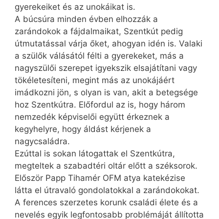
gyerekeiket és az unokáikat is.
A búcsúra minden évben elhozzák a
zarándokok a fájdalmaikat, Szentkút pedig
útmutatással várja őket, ahogyan idén is. Valaki
a szülők válásától félti a gyerekeket, más a
nagyszülői szerepet igyekszik elsajátítani vagy
tökéletesíteni, megint más az unokájáért
imádkozni jön, s olyan is van, akit a betegsége
hoz Szentkútra. Előfordul az is, hogy három
nemzedék képviselői együtt érkeznek a
kegyhelyre, hogy áldást kérjenek a
nagycsaládra.
Ezúttal is sokan látogattak el Szentkútra,
megteltek a szabadtéri oltár előtt a széksorok.
Először Papp Tihamér OFM atya katekézise
látta el útravaló gondolatokkal a zarándokokat.
A ferences szerzetes korunk családi élete és a
nevelés egyik legfontosabb problémáját állította