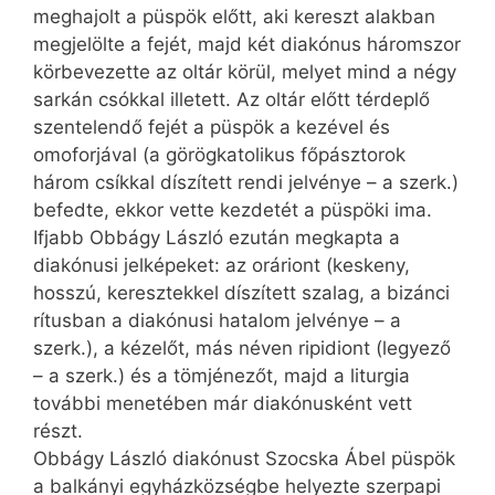
meghajolt a püspök előtt, aki kereszt alakban
megjelölte a fejét, majd két diakónus háromszor
körbevezette az oltár körül, melyet mind a négy
sarkán csókkal illetett. Az oltár előtt térdeplő
szentelendő fejét a püspök a kezével és
omoforjával (a görögkatolikus főpásztorok
három csíkkal díszített rendi jelvénye – a szerk.)
befedte, ekkor vette kezdetét a püspöki ima.
Ifjabb Obbágy László ezután megkapta a
diakónusi jelképeket: az oráriont (keskeny,
hosszú, keresztekkel díszített szalag, a bizánci
rítusban a diakónusi hatalom jelvénye – a
szerk.), a kéz­előt, más néven ripidiont (legyező
– a szerk.) és a tömjénezőt, majd a liturgia
további menetében már diakónusként vett
részt.
Obbágy László diakónust Szocska Ábel püspök
a balkányi egyházközségbe helyezte szerpapi