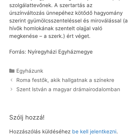
szolgálattevőnek. A szertartás az
úrszínváltozás ünnepéhez kötődő hagyomány
szerint gyümölcsszenteléssel és miroválással (a
hívők homlokának szentelt olajjal való
megkenése – a szerk.) ért véget.
Forrás: Nyíregyházi Egyházmegye
Kategória
Egyházunk
Roma festők, akik hallgatnak a színekre
Szent István a magyar drámairodalomban
Szólj hozzá!
Hozzászólás küldéséhez
be kell jelentkezni
.