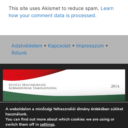
This site uses Akismet to reduce spam.
Learn
how your comment data is processed.
Adatvédelem
•
Kapcsolat
•
Impresszum
•
Rólunk
„Az Új Ember katolikus hetilap 2014. évi működésének
A weboldalon a minőségi felhasználói élmény érdekében sütiket
támogatását az EGYH-KCP-14-P-0121 sz. támogatási
használunk.
szerződés keretében 3 000 000 Ft összegben támogatta az
You can find out more about which cookies we are using or
Emberi Erőforrások Minisztériuma.”
switch them off in
settings
.