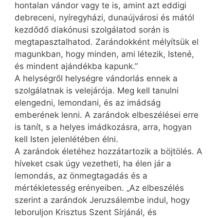
hontalan vándor vagy te is, amint azt eddigi
debreceni, nyíregyházi, dunaújvárosi és mától
kezdődő diakónusi szolgálatod során is
megtapasztalhatod. Zarándokként mélyítsük el
magunkban, hogy minden, ami létezik, Istené,
és mindent ajándékba kapunk.”
A helységről helységre vándorlás ennek a
szolgálatnak is velejárója. Meg kell tanulni
elengedni, lemondani, és az imádság
emberének lenni. A zarándok elbeszélései erre
is tanít, s a helyes imádkozásra, arra, hogyan
kell Isten jelenlétében élni.
A zarándok életéhez hozzátartozik a böjtölés. A
híveket csak úgy vezetheti, ha élen jár a
lemondás, az önmegtagadás és a
mértékletesség erényeiben. „Az elbeszélés
szerint a zarándok Jeruzsálembe indul, hogy
leboruljon Krisztus Szent Sírjánál, és