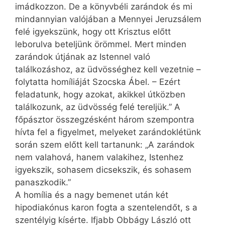
imádkozzon. De a könyvbéli zarándok és mi
mindannyian valójában a Mennyei Jeruzsálem
felé igyekszünk, hogy ott Krisztus előtt
leborulva beteljünk örömmel. Mert minden
zarándok útjának az Istennel való
találkozáshoz, az üdvösséghez kell vezetnie –
folytatta homíliáját Szocska Ábel. – Ezért
feladatunk, hogy azokat, akikkel útközben
találkozunk, az üdvösség felé tereljük.” A
főpásztor összegzésként három szempontra
hívta fel a figyelmet, melyeket zarándoklétünk
során szem előtt kell tartanunk: „A zarándok
nem valahová, hanem valakihez, Istenhez
igyekszik, sohasem dicsekszik, és sohasem
panaszkodik.”
A homília és a nagy bemenet után két
hipodiakónus karon fogta a szentelendőt, s a
szentélyig kísérte. Ifjabb Obbágy László ott