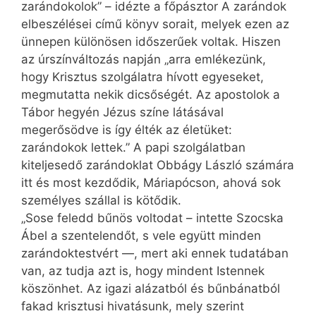
zarándokolok” – idézte a főpásztor A zarándok
elbeszélései című könyv sorait, melyek ezen az
ünnepen különösen időszerűek voltak. Hiszen
az úrszínváltozás napján „arra emlékezünk,
hogy Krisztus szolgálatra hívott egyeseket,
megmutatta nekik dicsőségét. Az apostolok a
Tábor hegyén Jézus színe látásával
megerősödve is így élték az életüket:
zarándokok lettek.” A papi szolgálatban
kiteljesedő zarándoklat Obbágy László számára
itt és most kezdődik, Máriapócson, ahová sok
személyes szállal is kötődik.
„Sose feledd bűnös voltodat – intette Szocska
Ábel a szentelendőt, s vele együtt minden
zarándoktestvért —, mert aki ennek tudatában
van, az tudja azt is, hogy mindent Istennek
köszönhet. Az igazi alázatból és bűnbánatból
fakad krisztusi hivatásunk, mely szerint