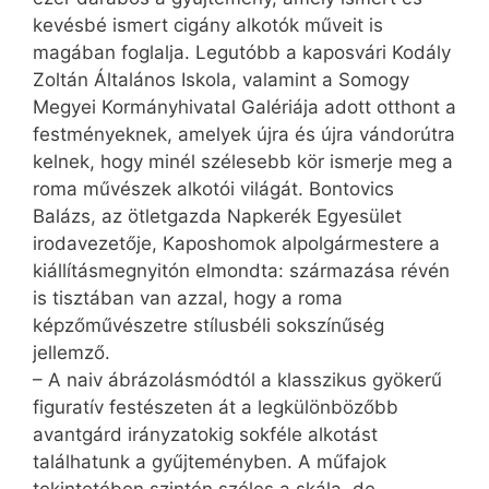
kevésbé ismert cigány alkotók műveit is
magában foglalja. Leg­utóbb a kaposvári Kodály
Zoltán Általános Iskola, valamint a Somogy
Megyei Kormányhivatal Galériája adott otthont a
festményeknek, amelyek újra és újra vándorútra
kelnek, hogy minél szélesebb kör ismerje meg a
roma művészek alkotói világát. Bontovics
Balázs, az ötletgazda Napkerék Egyesület
irodavezetője, Kaposhomok alpolgármestere a
kiállításmegnyitón elmondta: származása révén
is tisztában van azzal, hogy a roma
képzőművészetre stílusbéli sokszínűség
jellemző.
– A naiv ábrázolásmódtól a klasszikus gyökerű
figuratív festészeten át a legkülönbözőbb
avantgárd irányzatokig sokféle alkotást
találhatunk a gyűjteményben. A műfajok