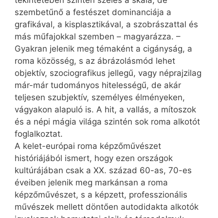
tekintetében szintén széles a skála, de
szembetűnő a festészet dominanciája a
grafikával, a kisplasztikával, a szobrászattal és
más műfajokkal szemben – magyarázza. –
Gyakran jelenik meg témaként a cigányság, a
roma közösség, s az ábrázolásmód lehet
objektív, szociografikus jellegű, vagy néprajzilag
már-már tudományos hitelességű, de akár
teljesen szubjektív, személyes élményeken,
vágyakon alapuló is. A hit, a vallás, a mítoszok
és a népi mágia világa szintén sok roma alkotót
foglalkoztat.
A kelet-európai roma képzőművészet
históriájából ismert, hogy ezen országok
kultúrájában csak a XX. század 60-as, 70-es
éveiben jelenik meg markánsan a roma
képzőművészet, s a képzett, professzionális
művészek mellett döntően autodidakta alkotók