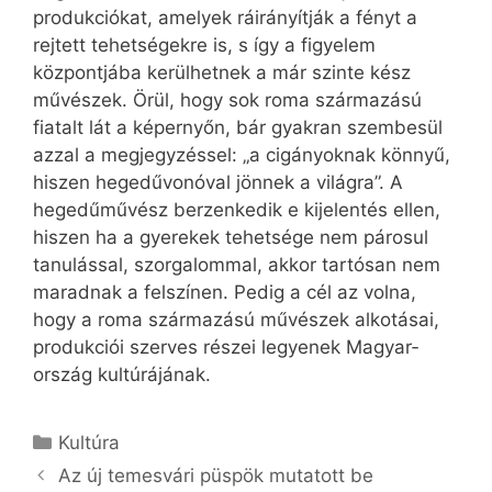
produkciókat, amelyek ráirányítják a fényt a
rejtett tehetségekre is, s így a figyelem
központjába kerülhetnek a már szinte kész
művészek. Örül, hogy sok roma származású
fiatalt lát a képernyőn, bár gyakran szembesül
azzal a megjegyzéssel: „a cigányoknak könnyű,
hiszen hegedűvonóval jönnek a világra”. A
hegedűművész berzenkedik e kijelentés ellen,
hiszen ha a gyerekek tehetsége nem párosul
tanulással, szorgalommal, akkor tartósan nem
maradnak a felszínen. Pedig a cél az volna,
hogy a roma származású művészek alkotásai,
produkciói szerves részei legyenek Magyar­
ország kultúrájának.
Kategória
Kultúra
Az új temesvári püspök mutatott be