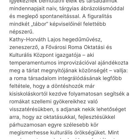
igyekeznek bemutatni eleik és társadalmuk
mindennapjait naiv, tárgyias ábrázolásmóddal
és meglepő spontaneitással. A figuralitás
mindkét „tábor” képviselőinél felettébb
népszerű.
Kathy-Horváth Lajos hegedűművész,
zeneszerző, a Fővárosi Roma Oktatási és
Kulturális Központ igazgatója – aki
temperamentumos improvizációval ajándékozta
meg a tárlat megnyitójának közönségét – vallja:
a roma társadalom integrálódásának legfőbb
feltétele, hogy a döntéshozók már
kisiskoláskortól kezdve folyamatosan segítsék a
romákat szellemi gyökereikhez való
visszatérésükben, s adjanak nekik lehetőséget
arra, hogy az oktatásukkal, fejlesztésükkel
párhuzamosan egyre szélesebb kör
megismerhesse kulturális örökségüket. Mint