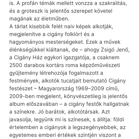
is. A profán témák mellett vonzza a szakralitás,
és a groteszk is jelentős szerepet követel
magának az életműben.
A tárlat kisebbik felét naiv képek alkotják,
megjelenítve a cigány folklórt és a
hagyományos mesterségeket. Ezek a művek
élénkségükkel kiáltanak, de – ahogy Zsigó Jenő,
a Cigány Ház egykori igazgatója, a csaknem
2500 darabos kortárs roma képzőművészeti
gyűjtemény létrehozója fogalmazott a
festmények, alkotók tucatjait bemutató Cigány
festészet – Magyarország 1969–2009 című,
2009-ben megjelent, könyvészetileg is jelentős
album előszavában – a cigány festők hallgatnak
a színekre. Jó barátok, alkotótársak. Azt
javasolja, legyünk mi is színesek, s állítja: földi
értelemben a cigányok a legszegényebbek, az
egyetemes emberi értékek szintjén viszont a