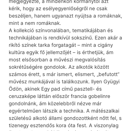
megjegyezte, a mindenkori kormánytól azt
kérik, hogy az esélyegyenlőségről ne csak
beszéljen, hanem ugyanazt nyújtsa a romáknak,
mint a nem romáknak.
A kollekció színvonalában, tematikájában és
technikájában is rendkívül sokszínű. Ezen akár a
rikító színek tarka forgatagát – mint a cigány
kultúra egyik fő jellemzőjét – is érthetjük, ám
most elsősorban a művészi megvalósítás
sokrétűségére gondolok. Az alkotók között
számos érett, s már ismert, elismert, „befutott”
művész munkájával is találkozunk. Ilyen Gyügyi
Ödön, akinek Egy pad című pasztell- és
ceruzaképe láttán először francia gobelinre
gondolnánk, ám közelebbről nézve már
egyértelműen látszik a technika. A mátészalkai
születésű alkotó állami gondozottként nőtt fel, s
tizenegy esztendős kora óta fest. A viszonylag