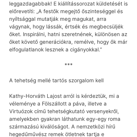
leggazdagabbak! E kiállítássorozat küldetését is
előrevetíti: „A festők megejtő őszinteséggel és
nyíltsággal mutatják meg magukat, arra
vágynak, hogy lássák, értsék és megbecsüljék
őket. Inspirálni, hatni szeretnének, különösen az
őket követő generációkra, remélve, hogy ők már
elfogulatlanok lesznek a cigányokkal.”
***
A tehetség mellé tartós szorgalom kell
Kathy-Horváth Lajost arról is kérdeztük, mi a
véleménye a Fölszállott a páva, illetve a
Virtuózok című tehetségkutató versenyekről,
amelyekben gyakran láthatunk egy-egy roma
származású kiválóságot. A nemzetközi hírű
hegedűművész remek ötletnek tartja e