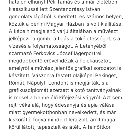
fiatalon elhunyt Péli Tamás és a már életében
klasszikussá lett Szentandrássy István
gondolatvilágából is merített, és számos helyen,
köztük a berlini Magyar Házban is volt kiállítása.
A képein megjelenő varjú általában a művészt
jelképezi, a gömb, a tojás a tökéletességet, s a
vízesés a folyamatosságot. A Letenyéből
származó Ferkovics József lágerportréi
megdöbbentő erővel idézik a holokausztot,
amelyről a művész jelentős grafikai sorozatot is
készített. Vászonra festett olajképei Pekinget,
Rómát, Nápolyt, Londont is megjárták, s a
grafikusdiplomát szerzett alkotó tanítványainak
is mesél a benne élő kifejezési vágyról. Azt sem
rejti véka alá, hogy édesanyja és apja válása
miatt gyermekotthonban nevelkedett, és már
kiskorától fogva mindent lerajzolt, amit maga
körül látott, tapasztalt és átélt. A felnőttkor