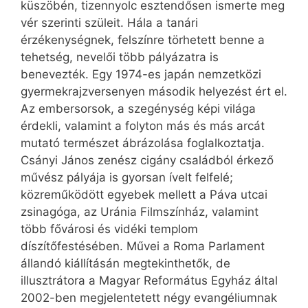
küszöbén, tizennyolc esztendősen ismerte meg
vér szerinti szüleit. Hála a tanári
érzékenységnek, felszínre törhetett benne a
tehetség, nevelői több pályázatra is
benevezték. Egy 1974-es japán nemzetközi
gyermekrajzversenyen második helyezést ért el.
Az embersorsok, a szegénység képi világa
érdekli, valamint a folyton más és más arcát
mutató természet ábrázolása foglalkoztatja.
Csányi János zenész cigány családból érkező
művész pályája is gyorsan ívelt felfelé;
közreműködött egyebek mellett a Páva utcai
zsinagóga, az Uránia Filmszínház, valamint
több fővárosi és vidéki templom
díszítőfestésében. Művei a Roma Parlament
állandó kiállításán megtekinthetők, de
illusztrátora a Magyar Református Egyház által
2002-ben megjelentetett négy evangéliumnak