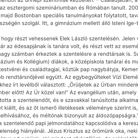
elendőt az ünnepi szentmise kezdetén. – Családjában
d az esztergomi szemináriumban és Rómában tanult. 200
 majd Bostonban speciális tanulmányokat folytatott, tav
szségén szolgál. Itt, a gimnázium mellett álló Isteni I
ogy részt vehessenek Elek László szentelésén. Jelen vol
ár az édesapjának is tanára volt, és részt vett az ese
gy számban érkeztek a szentelésre a rendtársak is. Sok
názium és Kollégium) diákok, a középiskola tanárai és m
, testvérei és családtagjai, köztük pap nagybátyja, Kem
b rendtársnőjével együtt. Az egybegyűlteket Vízi Elemér
ekhez írt levélből választott: „Örüljetek az Úrban minde
er előtt! Az Úr közel van!” Az evangélium után, amely
lította a szentelendőt, és e szavakkal tanúsította alka
kiállt, és az őt ismerő illetékesek véleménye szerint is
elhívásához, és méltónak bizonyult az áldozópapságra.
a szentelendő papi jelmondatához kapcsolódva a keresz
lenség hiányánál. Jézus Krisztus az örömünk oka, nek