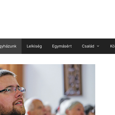
gyházunk
Lelkiség
Egymásért
Család
Kö