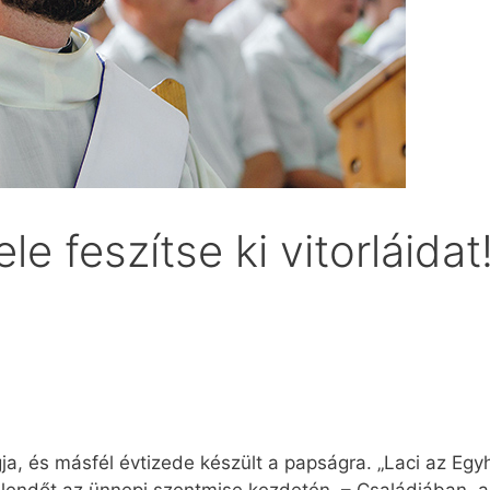
le feszítse ki vitorláidat
ja, és másfél évtizede készült a papságra. „Laci az Egyh