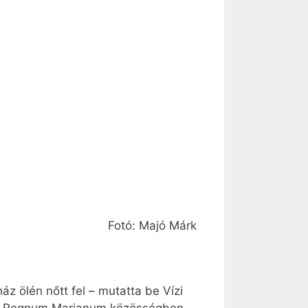
!
Fotó: Majó Márk
áz ölén nőtt fel – mutatta be Vízi