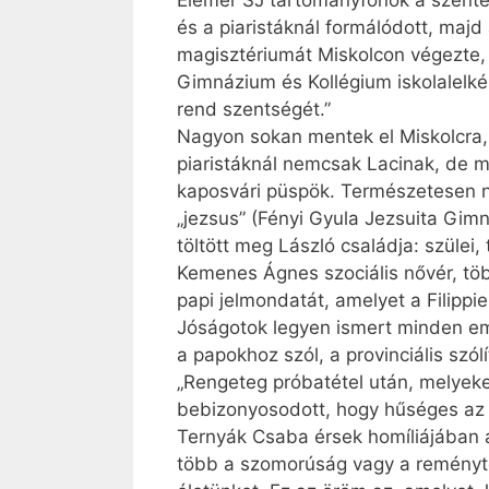
Elemér SJ tartományfőnök a szent
és a piaristáknál formálódott, maj
magiszté­riu­mát Miskolcon végezte,
Gimnázium és Kollégium iskolalelké
rend szentségét.”
Nagyon sokan mentek el Miskolcra, h
piaristáknál nemcsak Lacinak, de m
kaposvári püspök. Természetesen na
„jezsus” (Fényi Gyula Jezsuita Gim
töltött meg László családja: szülei
Kemenes Ágnes szociális nővér, töb
papi jelmondatát, amelyet a Filippi­
Jóságotok legyen ismert minden emb
a papokhoz szól, a provinciális szó
„Rengeteg próbatétel után, melyeket 
bebizonyosodott, hogy hűséges az 
Ternyák Csaba érsek homíliájában 
több a szomorúság vagy a reményte