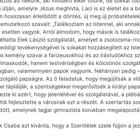
Jézus ad nekünk, aki mindent elkér tőlünk, de sokkal tö
 útján, amelyre Jézus meghívta, Laci is az életet és a
ben hosszasan érlelődött a döntés, új meg új próbatételeke
bemutatkozó szavait: „Találkoztam az Istennel, aki annak
 esetlen vagyok. Arról álmodom, hogy mások is találko
éltatta Elek László szolgálatát, amelyet a zsolozsma-mo
eddigi tevékenységével is sokakat hozzásegített az Iste
s kemény szavai a farizeusokhoz és az írástudókhoz szól
lmaskodók, hanem testvériségben és kölcsönös szolgála
pságban, valamennyien papok vagyunk. Néhányan pedig –
olgáló papságra. Az ő feladatuk, hogy megújítsák a vil
el táplálják, a szentségekkel megerősítsék a királyi pap
jezte ki azért, hogy jelenlétével és szolgálatával, a pl
á fejlesztette a városnak ezt a részét. A szertartás so
dött, amelynek tagjai gimnazista korukban megalapozták
Csaba azt kívánta, hogy a Szentlélek szele fújjon a jezs