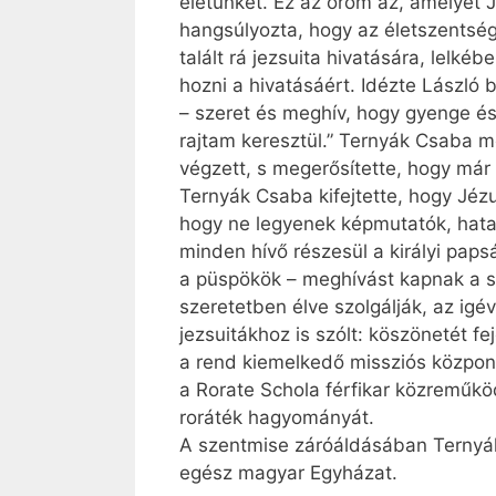
életünket. Ez az öröm az, amelyet 
hangsúlyozta, hogy az életszentség
talált rá jezsuita hivatására, lelké
hozni a hivatásáért. Idézte László 
– szeret és meghív, hogy gyenge és
rajtam keresztül.” Ternyák Csaba m
végzett, s megerősítette, hogy már 
Ternyák Csaba kifejtette, hogy Jézu
hogy ne legyenek képmutatók, hata
minden hívő részesül a királyi pa
a püspökök – meghívást kapnak a sz
szeretetben élve szolgálják, az igév
jezsuitákhoz is szólt: köszönetét fe
a rend kiemelkedő missziós központt
a Rorate Schola férfikar közreműkö
roráték hagyományát.
A szentmise záróáldásában Ter­nyák 
egész magyar Egyházat.