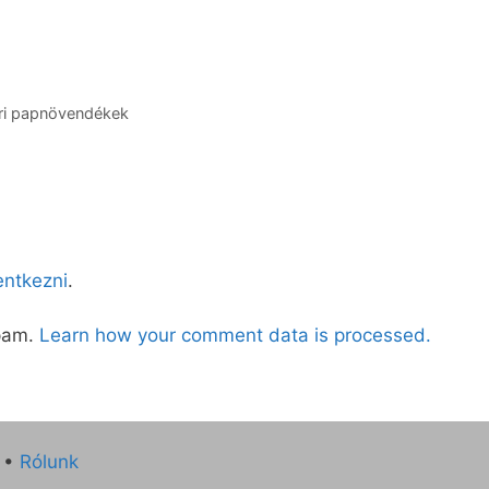
ári papnövendékek
lentkezni
.
spam.
Learn how your comment data is processed.
•
Rólunk