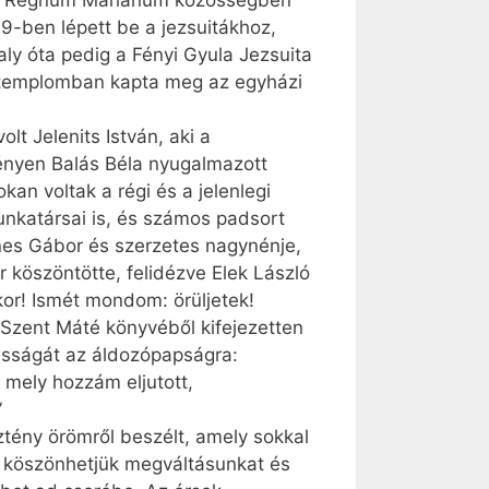
, a Regnum Marianum közösségben
9-ben lépett be a jezsuitákhoz,
aly óta pedig a Fényi Gyula Jezsuita
ge-templomban kapta meg az egyházi
t Jelenits István, aki a
ményen Balás Béla nyugalmazott
an voltak a régi és a jelenlegi
unkatársai is, és számos padsort
enes Gábor és szerzetes nagynénje,
 köszöntötte, felidézve Elek László
nkor! Ismét mondom: örüljetek!
 Szent Máté könyvéből kifejezetten
lmasságát az áldozópapságra:
, mely hozzám eljutott,
”
tény örömről beszélt, amely sokkal
i köszönhetjük megváltásunkat és