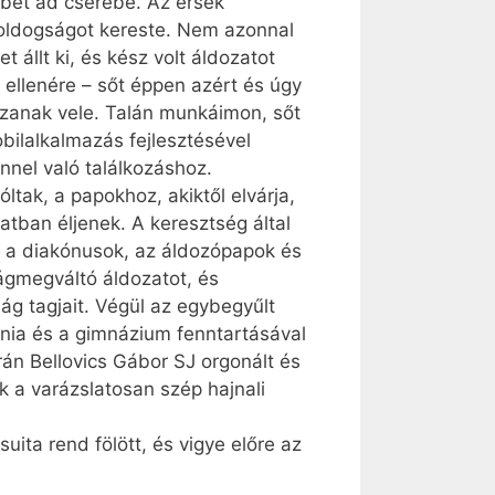
bbet ad cserébe. Az érsek
 boldogságot kereste. Nem azonnal
t állt ki, és kész volt áldozatot
 ellenére – sőt éppen azért és úgy
zzanak vele. Talán munkáimon, sőt
bilalkalmazás fejlesztésével
nnel való találkozáshoz.
tak, a papokhoz, akiktől elvárja,
tban éljenek. A keresztség által
 a diakónusok, az áldozópapok és
ágmegváltó áldozatot, és
ság tagjait. Végül az egybegyűlt
ébánia és a gimnázium fenntartásával
rán Bellovics Gábor SJ orgonált és
 a varázslatosan szép hajnali
uita rend fölött, és vigye előre az