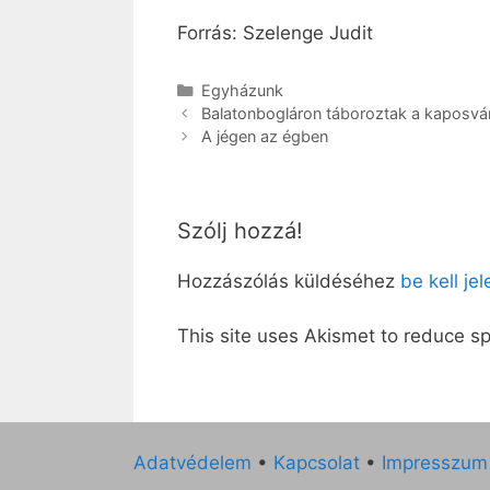
Forrás: Szelenge Judit
Kategória
Egyházunk
Balatonbogláron táboroztak a kaposv
A jégen az égben
Szólj hozzá!
Hozzászólás küldéséhez
be kell je
This site uses Akismet to reduce 
Adatvédelem
•
Kapcsolat
•
Impresszum