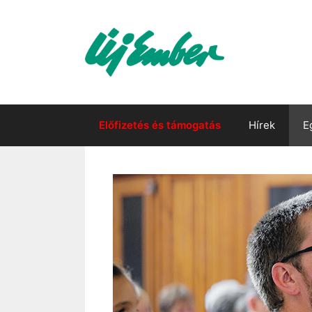
Kilépés
a
tartalomba
Előfizetés és támogatás
Hírek
E