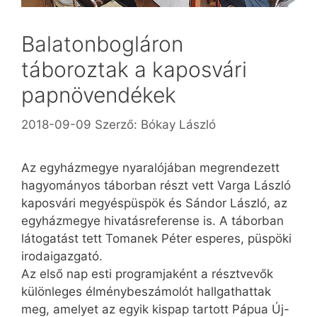
Balatonbogláron
táboroztak a kaposvári
papnövendékek
2018-09-09
Szerző:
Bókay László
Az egyházmegye nyaralójában megrendezett
hagyományos táborban részt vett Varga László
kaposvári megyéspüspök és Sándor László, az
egyházmegye hivatásreferense is. A táborban
látogatást tett Tomanek Péter esperes, püspöki
irodaigazgató.
Az első nap esti programjaként a résztvevők
különleges élménybeszámolót hallgathattak
meg, amelyet az egyik kispap tartott Pápua Új-