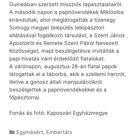
Guineában szerzett missziós tapasztalatairól.
A második napon a papnövendékek Miklósiba
kirándultak, ahol meglátogatták a tizenegy
Somogy megyei település lelkipásztori
ellátásával foglalkozó társulást, a Szent János
Apostolról és Remete Szent Pálról Nevezett
Közösséget, majd beszélgetésre invitálták a
papi hivatás iránt érdeklődő fiatalokat.
A zárónapon, augusztus 28-án fiatal papok
látogattak el a táborba, akik a szellemi harcról,
illetve a gonosz általi manipulációkról
beszélgettek a papnövendékekkel és a
főpásztorral.
Forrás és fotó: Kaposvári Egyházmegye
Kategória
Egymásért
,
Embertárs