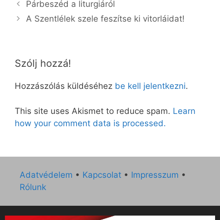
Párbeszéd a liturgiáról
A Szentlélek szele feszítse ki vitorláidat!
Szólj hozzá!
Hozzászólás küldéséhez
be kell jelentkezni
.
This site uses Akismet to reduce spam.
Learn
how your comment data is processed.
Adatvédelem
•
Kapcsolat
•
Impresszum
•
Rólunk