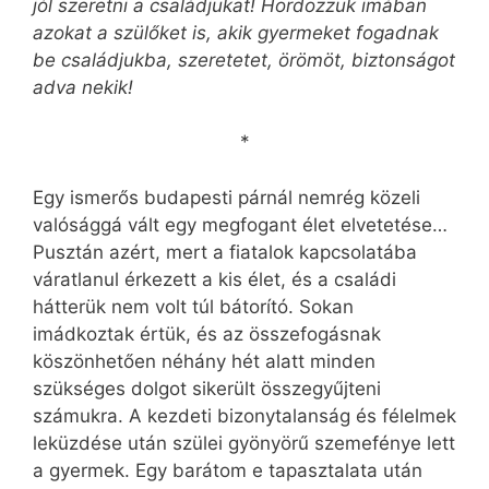
jól szeretni a családjukat! Hordozzuk imában
azokat a szülőket is, akik gyermeket fogadnak
be családjukba, szeretetet, örömöt, biztonságot
adva nekik!
*
Egy ismerős budapesti párnál nemrég közeli
valósággá vált egy megfogant élet elvetetése…
Pusztán azért, mert a fiatalok kapcsolatába
váratlanul érkezett a kis élet, és a családi
hátterük nem volt túl bátorító. Sokan
imádkoztak értük, és az összefogásnak
köszönhetően néhány hét alatt minden
szükséges dolgot sikerült összegyűjteni
számukra. A kezdeti bizonytalanság és félelmek
leküzdése után szülei gyönyörű szemefénye lett
a gyermek. Egy barátom e tapasztalata után