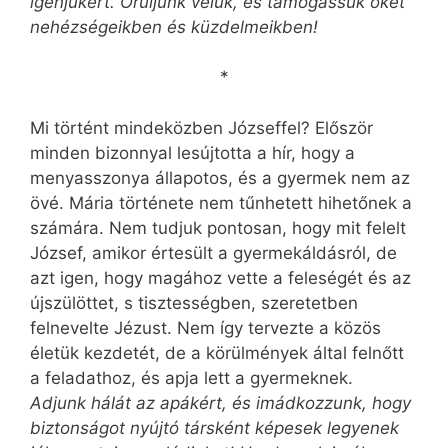
igenjükért. Örüljünk velük, és támogassuk őket
nehézségeikben és küzdelmeikben!
*
Mi történt mindeközben Józseffel? Először
minden bizonnyal lesújtotta a hír, hogy a
menyasszonya állapotos, és a gyermek nem az
övé. Mária története nem tűnhetett hihetőnek a
számára. Nem tudjuk pontosan, hogy mit felelt
József, amikor értesült a gyermekáldásról, de
azt igen, hogy magához vette a feleségét és az
újszülöttet, s tisztességben, szeretetben
felnevelte Jézust. Nem így tervezte a közös
életük kezdetét, de a körülmények által felnőtt
a feladathoz, és apja lett a gyermeknek.
Adjunk hálát az apákért, és imádkozzunk, hogy
biztonságot nyújtó társként képesek legyenek