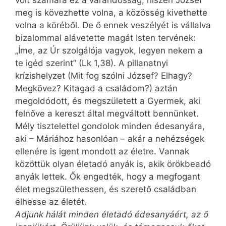
meg is kövezhette volna, a közösség kivethette
volna a köréből. De ő ennek veszélyét is vállalva
bizalommal alávetette magát Isten tervének:
„Íme, az Úr szolgálója vagyok, legyen nekem a
te igéd szerint” (Lk 1,38). A pillanatnyi
krízishelyzet (Mit fog szólni József? Elhagy?
Megkövez? Kitagad a családom?) aztán
megoldódott, és megszületett a Gyermek, aki
felnőve a kereszt által megváltott bennünket.
Mély tisztelettel gondolok minden édesanyára,
aki – Máriához hasonlóan – akár a nehézségek
ellenére is igent mondott az életre. Vannak
közöttük olyan életadó anyák is, akik örökbeadó
anyák lettek. Ők engedték, hogy a megfogant
élet megszülethessen, és szerető családban
élhesse az életét.
Adjunk hálát minden életadó édesanyáért, az ő