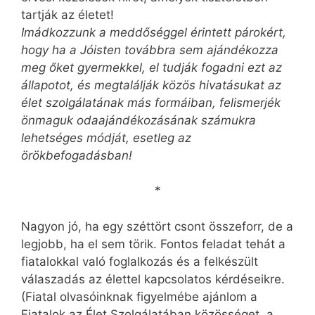
tartják az életet!
Imádkozzunk a meddőséggel érintett párokért,
hogy ha a Jóisten továbbra sem ajándékozza
meg őket gyermekkel, el tudják fogadni ezt az
állapotot, és megtalálják közös hivatásukat az
élet szolgálatának más formáiban, felismerjék
önmaguk odaajándékozásának számukra
lehetséges módját, esetleg az
örökbefogadásban!
*
Nagyon jó, ha egy széttört csont összeforr, de a
legjobb, ha el sem törik. Fontos feladat tehát a
fiatalokkal való foglalkozás és a felkészült
válaszadás az élettel kapcsolatos kérdéseikre.
(Fiatal olvasóinknak figyelmébe ajánlom a
Fiatalok az Élet Szolgálatában közösséget, a