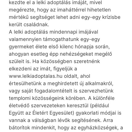
kezdte el a lelki adoptálás imáját, mivel
megérezte, hogy az imaháttérrel hihetetlen
mértékű segítséget lehet adni egy-egy krízisbe
került családnak.
A lelki adoptálás mindennapi imájával
valamennyien támogathatunk egy-egy
gyermeket élete első kilenc hónapja során,
ahogyan esetleg épp nehézségeket megélő
szüleit is. Ha közösségben szeretnénk
elkezdeni az imát, figyeljük a
www.lelkiadoptalas.hu oldalt, ahol
értesülhetünk a meghirdetett új alkalmakról,
vagy saját fogadalomtételt is szervezhetünk
templomi közösségeink körében. A különféle
életvédő szervezeteken keresztül (például
Együtt az Életért Egyesület) gyakorlati módjai is
vannak a válságban lévők segítésének. Arra
bátorítok mindenkit, hogy az egyházközségek, a