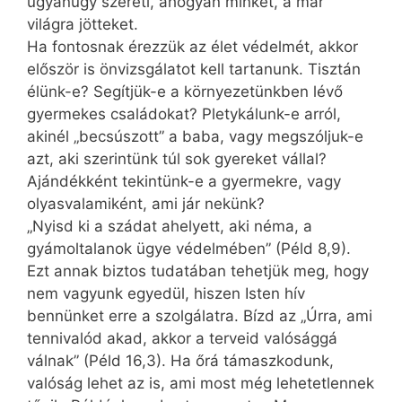
ugyanúgy szereti, ahogyan minket, a már
világra jötteket.
Ha fontosnak érezzük az élet védelmét, akkor
először is önvizsgálatot kell tartanunk. Tisztán
élünk-e? Segítjük-e a környezetünkben lévő
gyermekes családokat? Pletykálunk-e arról,
akinél „becsúszott” a baba, vagy megszóljuk-e
azt, aki szerintünk túl sok gyereket vállal?
Ajándékként tekintünk-e a gyermekre, vagy
olyasvalamiként, ami jár nekünk?
„Nyisd ki a szádat ahelyett, aki néma, a
gyámoltalanok ügye védelmében” (Péld 8,9).
Ezt annak biztos tudatában tehetjük meg, hogy
nem vagyunk egyedül, hiszen Isten hív
bennünket erre a szolgálatra. Bízd az „Úrra, ami
tennivalód akad, akkor a terveid valósággá
válnak” (Péld 16,3). Ha őrá támaszkodunk,
valóság lehet az is, ami most még lehetetlennek