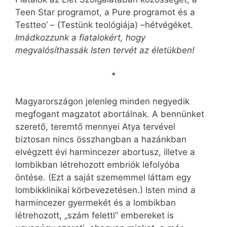
Teen Star programot, a Pure programot és a
Testteo’ – (Testünk teológiája) –hétvégéket.
Imádkozzunk a fiatalokért, hogy
megvalósíthassák Isten tervét az életükben!
*
Magyarországon jelenleg minden negyedik
megfogant magzatot abortálnak. A bennünket
szerető, teremtő mennyei Atya tervével
biztosan nincs összhangban a hazánkban
elvégzett évi harmincezer abortusz, illetve a
lombikban létrehozott embriók lefolyóba
öntése. (Ezt a saját szememmel láttam egy
lombikklinikai körbevezetésen.) Isten mind a
harmincezer gyermekét és a lombikban
létrehozott, „szám feletti” embereket is