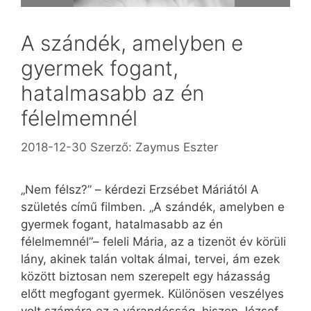
A szándék, amelyben e
gyermek fogant,
hatalmasabb az én
félelmemnél
2018-12-30
Szerző:
Zaymus Eszter
„Nem félsz?” – kérdezi Erzsébet Máriától A
születés című filmben. „A szándék, amelyben e
gyermek fogant, hatalmasabb az én
félelmemnél”– feleli Mária, az a tizenöt év körüli
lány, akinek talán voltak álmai, tervei, ám ezek
között biztosan nem szerepelt egy házasság
előtt megfogant gyermek. Különösen veszélyes
volt számára ez a várandósság, hiszen József