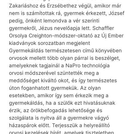
Zakariáshoz és Erzsébethez végül, amikor már
nem is számítottak rá, gyermek érkezett, József
pedig, önként lemondva a vér szerinti
gyermekről, Jézus nevelőapja lett. Schaffler
Orsolya Creighton-módszer-oktató az Új Ember
kiadványok sorozatban megjelent
Gyermekáldás természetesen című könyvében
orvosok mellett több olyan párral is beszélget,
amelyeknek tagjainál a NaPro technológia
orvosi módszerével szüntették meg a
meddőséget kiváltó okot, és így természetes
úton foganhatott gyermekük. Az olyan
esetekben, amikor így sem érkezik meg a
gyermekáldás, ha a szülők ezt hivatásuknak
érzik, az örökbefogadás lehetősége és
szolgálata is nyitva áll a gyermekre vágyó
házaspárok előtt. Terjesszük a helyreállító
orvosi kezelések hírét, amelyek tiszteletben