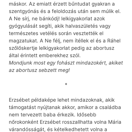
máskor. Az emiatt érzett bűntudat gyakran a
szentgyónás és a feloldozás után sem múlik el.
A Ne sírj, ne bánkódj! lelkigyakorlat azok
gyógyulását segíti, akik halvaszületés vagy
természetes vetélés során vesztették el
magzatukat. A Ne félj, nem ítéllek el és a Ráhel
szőlőskertje lelkigyakorlat pedig az abortusz
által érintett emberekhez szól.
Mondjunk most egy fohászt mindazokért, akiket
az abortusz sebzett meg!
*
Erzsébet példaképe lehet mindazoknak, akik
támogatást nyújtanak akkor, amikor a családba
nem tervezett baba érkezik. Idősebb
nőrokonként Erzsébet rosszallhatta volna Mária
várandósságát, és kételkedhetett volna a