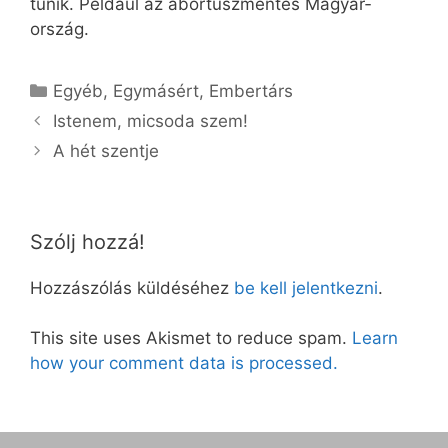
tűnik. Például az abortuszmentes Magyar­
ország.
Kategória
Egyéb
,
Egymásért
,
Embertárs
Istenem, micsoda szem!
A hét szentje
Szólj hozzá!
Hozzászólás küldéséhez
be kell jelentkezni
.
This site uses Akismet to reduce spam.
Learn
how your comment data is processed.