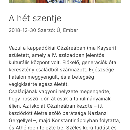
A hét szentje
2018-12-30
Szerző:
Új Ember
Vazul a kappadókiai Cézáreában (ma Kayseri)
született, amely a IV. században jelentős
kulturális központ volt. Előkelő, generációk óta
keresztény családból származott. Egészsége
fiatalon meggyengült, és a betegség
végigkísérte egész életét.
Családjának vagyoni helyzete megengedte,
hogy hosszú időn át csak a tanulmányainak
éljen. Az iskolát Cézáreában kezdte – itt
kezdődött életre szóló barátsága Nazianzi
Gergellyel –, majd Konstantinápolyban folytatta,
és Athénben fejezte be. Széles körű tudást és