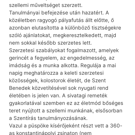
szellemi műveltséget szerzett.
Tanulmányai befejezése után hazatért. A
közéletben ragyogó pályafutás állt előtte, ő
azonban elutasította a különböző tisztségekre
szóló ajánlatokat, megkeresztelkedett, majd
nem sokkal később szerzetes lett.
Szerzetesi szabályokat fogalmazott, amelyek
gerincét a fegyelem, az engedelmesség, az
imádság és a munka alkotta. Regulája a mai
napig meghatározza a keleti szerzetesi
közösségek, kolostorok életét, de Szent
Benedek közvetítésével sok nyugati rend
életében is jelen van. A sivatagi remeték
gyakorlatával szemben ez az életmód bőséges
teret nyújtott a szellemi munkának, elsősorban
a Szentírás tanulmányozásának.
Vazul a püspöke kísérőjeként részt vett a 360-
as konstantinápolyi zsinaton (nem