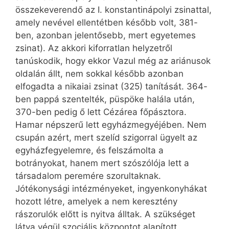
összekeverendő az I. konstantinápolyi zsinattal,
amely nevével ellentétben később volt, 381-
ben, azonban jelentősebb, mert egyetemes
zsinat). Az akkori kiforratlan helyzetről
tanúskodik, hogy ekkor Vazul még az ariánusok
oldalán állt, nem sokkal később azonban
elfogadta a nikaiai zsinat (325) tanítását. 364-
ben pappá szentelték, püspöke halála után,
370-ben pedig ő lett Cézárea főpásztora.
Hamar népszerű lett egyházmegyéjében. Nem
csupán azért, mert szelíd szigorral ügyelt az
egyházfegyelemre, és felszámolta a
botrányokat, hanem mert szószólója lett a
társadalom peremére szorultaknak.
Jótékonysági intézményeket, ingyenkonyhákat
hozott létre, amelyek a nem keresztény
rászorulók előtt is nyitva álltak. A szükséget
látva végül szociális központot alapított,