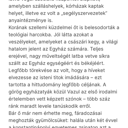
amelyben szálláshelyek, kórházak kaptak
helyet, illetve ez volt a „segélyszervezetek”
anyaintézménye is.
Korának szellemi küzdelmei őt is belesodorták a
teológiai harcokba. Jól látta azokat a
veszélyeket, amelyeket a császári kegy, a világi
hatalom jelent az Egyház számára. Teljes
erejével, nagy műveltségét latba vetve síkra
szállt az Egyház egységéért és békéjéért.
Legfőbb törekvése az volt, hogy a híveket
elvezesse az isteni titok imádására – ezt
tartotta a hittudomány legfőbb céljának. A
görög egyházatyák közül Vazul az első irodalmi
értelemben vett képzett szónok – több száz
ránk maradt levele tanúskodik erről.
Bár ő már nem érhette meg, fáradozásai
meghozták gyümölcsüket: halála után két évvel
a konstantinápolyi egyetemes zsinaton azt a