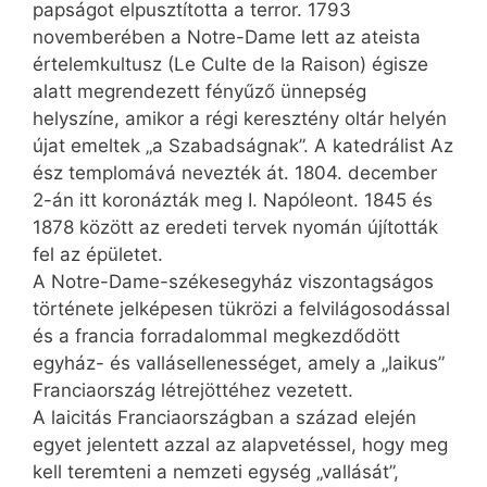
papságot elpusztította a terror. 1793
novemberében a Notre-Dame lett az ateista
értelemkultusz (Le Culte de la Raison) égisze
alatt megrendezett fényűző ünnepség
helyszíne, amikor a régi keresztény oltár helyén
újat emeltek „a Szabadságnak”. A katedrálist Az
ész templomává nevezték át. 1804. december
2-án itt koronázták meg I. Napóleont. 1845 és
1878 között az eredeti tervek nyomán újították
fel az épületet.
A Notre-Dame-székesegyház viszontagságos
története jelképesen tükrözi a felvilágosodással
és a francia forradalommal megkezdődött
egyház- és vallásellenességet, amely a „lai­kus”
Franciaország létrejöttéhez vezetett.
A laicitás Franciaországban a század elején
egyet jelentett azzal az alapvetéssel, hogy meg
kell teremteni a nemzeti egység „vallását”,