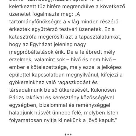
keletkezett tűz hírére megrendülve a következő
üzenetet fogalmazta meg: „A
tartományfőnökségre a világ minden részéről
érkeztek együttérző testvéri üzenetek. Ez a
katasztrófa megerősíti azt a tapasztalatunkat,
hogy az Egyházat jelenleg nagy
megpróbáltatások érik. De a felébredt mély
érzelmek, valamint sok – hívő és nem hívő –
ember elkötelezettsége, mely ezzel a jelképes
épülettel kapcsolatban megnyilvánul, kifejezi a
gyökereinkhez való ragaszkodást és
társadalmunk belső útkeresését. Különösen
Párizs lakóival és keresztény közösségével
egységben, bizalommal és reménységgel
haladjunk húsvét ünnepe felé, melyben Isten
folyamatosan nyitja ki nekünk a jövő kapuit.”
***