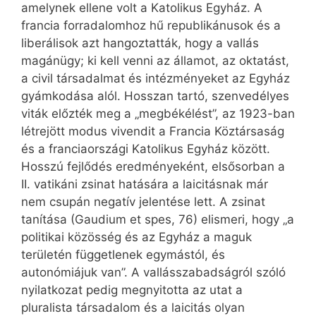
amelynek ellene volt a Katolikus Egyház. A
francia forradalomhoz hű republikánusok és a
liberálisok azt hangoztatták, hogy a vallás
magánügy; ki kell venni az államot, az oktatást,
a civil társadalmat és intézményeket az Egyház
gyámkodása alól. Hosszan tartó, szenvedélyes
viták előzték meg a „megbékélést”, az 1923-ban
létrejött modus vivendit a Francia Köztársaság
és a franciaországi Katolikus Egyház között.
Hosszú fejlődés eredményeként, elsősorban a
II. vatikáni zsinat hatására a lai­ci­tásnak már
nem csupán negatív jelentése lett. A zsinat
tanítása (Gaudium et spes, 76) elismeri, hogy „a
politikai közösség és az Egyház a maguk
területén függetlenek egymástól, és
autonómiájuk van”. A vallásszabadságról szóló
nyilatkozat pedig megnyitotta az utat a
pluralista társadalom és a laicitás olyan