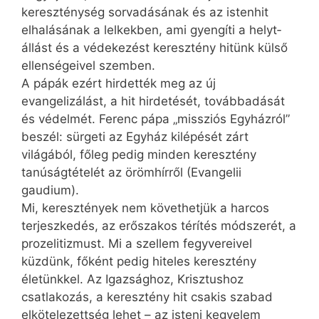
kereszténység sorvadásának és az istenhit
elhalásának a lelkekben, ami gyengíti a helyt­
állást és a védekezést keresztény hitünk külső
ellenségeivel szemben.
A pápák ezért hirdették meg az új
evangelizálást, a hit hirdetését, továbbadását
és védelmét. Ferenc pápa „missziós Egyházról”
beszél: sürgeti az Egyház kilépését zárt
világából, főleg pedig minden keresztény
tanúságtételét az örömhírről (Evangelii
gaudium).
Mi, keresztények nem követhetjük a harcos
terjeszkedés, az erőszakos térítés módszerét, a
prozelitizmust. Mi a szellem fegyvereivel
küzdünk, főként pedig hiteles keresztény
életünkkel. Az Igaz­sághoz, Krisztushoz
csatlakozás, a keresztény hit csakis szabad
elkötelezettség lehet – az isteni kegyelem