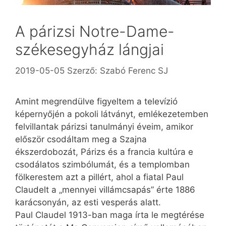
A párizsi Notre-Dame-
székesegyház lángjai
2019-05-05
Szerző:
Szabó Ferenc SJ
Amint megrendülve figyeltem a televízió
képernyőjén a pokoli látványt, emlékezetemben
felvillantak párizsi tanulmányi éveim, amikor
először csodáltam meg a Szajna
ékszerdobozát, Párizs és a francia kultúra e
csodálatos szimbólumát, és a templomban
fölkerestem azt a pillért, ahol a fiatal Paul
Claudelt a „mennyei villámcsapás” érte 1886
karácsonyán, az esti vesperás alatt.
Paul Claudel 1913-ban maga írta le megtérése