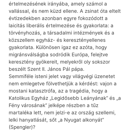
értelmezésének irányába, amely számol a
vallással, és nem küzd ellene. A zsinat óta eltelt
évtizedekben azonban egyre fokozódott a
laicitás liberális értelmezése és gyakorlata: a
törvényhozás, a társadalmi intézmények és a
közszellem egyház- és keresztényellenes
gyakorlata. Különösen igaz ez azóta, hogy
migránsválságba sodródik Európa, felejtve
keresztény gyökereit, melyekről oly sokszor
beszélt Szent II. János Pál pápa.
Semmiféle isteni jelet vagy világvégi üzenetet
nem emlegetve fölvethetjük a kérdést: vajon a
mostani katasztrófa, az a tragédia, hogy a
Katolikus Egyház „Legidősebb Leányának” és „a
Fény városának” jelképe részben a tűz
martaléka lett, nem jelzi-e az ország szellemi,
lelki hanyatlását, sőt „a Nyugat alkonyát”
(Spengler)?