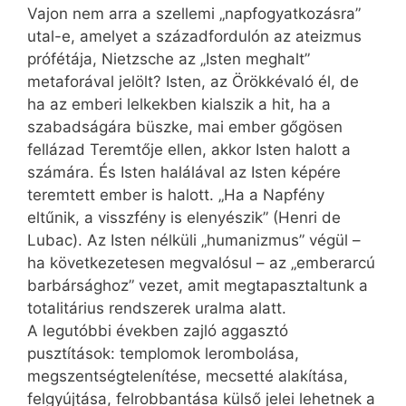
Vajon nem arra a szellemi „napfogyatkozásra”
utal-e, amelyet a századfordulón az ateizmus
prófétája, Nietzsche az „Isten meghalt”
metaforával jelölt? Isten, az Örökkévaló él, de
ha az emberi lelkekben kialszik a hit, ha a
szabadságára büszke, mai ember gőgösen
fellázad Teremtője ellen, akkor Isten halott a
számára. És Isten halálával az Isten képére
teremtett ember is halott. „Ha a Napfény
eltűnik, a visszfény is elenyészik” (Henri de
Lubac). Az Isten nélküli „humanizmus” végül –
ha következetesen megvalósul – az „emberarcú
barbársághoz” vezet, amit megtapasztaltunk a
totalitárius rendszerek uralma alatt.
A legutóbbi években zajló aggasztó
pusztítások: templomok lerombolása,
megszentségtelenítése, mecsetté alakítása,
felgyújtása, felrobbantása külső jelei lehetnek a