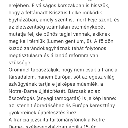
erejében. E válságos korszakban is hisszük,
hogy a feltámadt Krisztus Lelke működik
Egyházában, amely szent is, mert Feje szent, és
az életszentség számtalan eszményképét
mutatja fel, de bűnös tagjai vannak, akiknek
meg kell térniük (Lumen gentium, 8). A földön
küzdő zarándokegyháznak tehát folytonos
megtisztulásra és állandó reformra van
szüksége.
Örömmel tapasztaljuk, hogy nem csak a francia
társadalom, hanem Európa, sőt az egész világ
szívügyének tartja e jelképes műemlék, a
Notre-Dame újjáépítését. Bárcsak ez az
összefogás (anyagi támogatás) is jelkép lenne:
az istenhit ébredéséhez és Európa keresztény
gyökereinek újraélesztéséhez.
A francia jezsuita tartományfőnök a Notre-
Dame- székesegyházban április 15-én