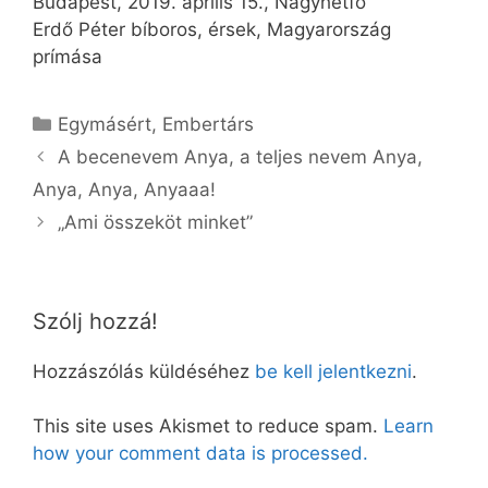
Budapest, 2019. április 15., Nagyhétfő
Erdő Péter bíboros, érsek, Magyarország
prímása
Kategória
Egymásért
,
Embertárs
A becenevem Anya, a teljes nevem Anya,
Anya, Anya, Anyaaa!
„Ami összeköt minket”
Szólj hozzá!
Hozzászólás küldéséhez
be kell jelentkezni
.
This site uses Akismet to reduce spam.
Learn
how your comment data is processed.