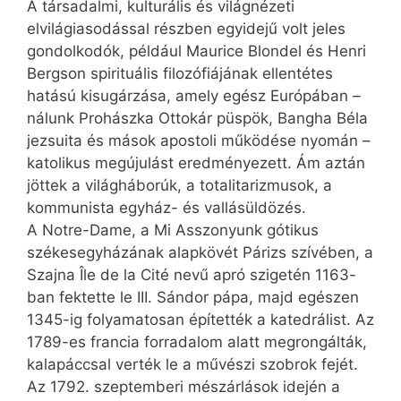
A társadalmi, kulturális és világnézeti
elvilágiasodással részben egyidejű volt jeles
gondolkodók, például Maurice Blondel és Henri
Bergson spirituális filozófiájának ellentétes
hatású kisugárzása, amely egész Európában –
nálunk Prohászka Ottokár püspök, Bangha Béla
jezsuita és mások apostoli működése nyomán –
katolikus megújulást eredményezett. Ám aztán
jöttek a világháborúk, a totalitarizmusok, a
kommunista egyház- és vallásüldözés.
A Notre-Dame, a Mi Asszonyunk gótikus
székesegyházának alapkövét Párizs szívében, a
Szajna Île de la Cité nevű apró szigetén 1163-
ban fektette le III. Sándor pápa, majd egészen
1345-ig folyamatosan építették a katedrálist. Az
1789-es francia forradalom alatt megrongálták,
kalapáccsal verték le a művészi szobrok fejét.
Az 1792. szeptemberi mészárlások idején a