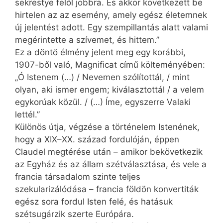
sekrestye felől jobbra. És akkor következett be
hirtelen az az esemény, amely egész életemnek
új jelentést adott. Egy szempillantás alatt valami
megérintette a szívemet, és hittem.”
Ez a döntő élmény jelent meg egy korábbi,
1907-ből való, Magnificat című költeményében:
„Ó Istenem (…) / Nevemen szólítottál, / mint
olyan, aki ismer engem; kiválasztottál / a velem
egykorúak közül. / (…) Íme, egyszerre Valaki
lettél.”
Különös útja, végzése a történelem Istenének,
hogy a XIX–XX. század fordulóján, éppen
Claudel megtérése után – amikor bekövetkezik
az Egyház és az állam szétválasztása, és vele a
francia társadalom szinte teljes
szekularizálódása – francia földön konvertiták
egész sora fordul Isten felé, és hatásuk
szétsugárzik szerte Európára.