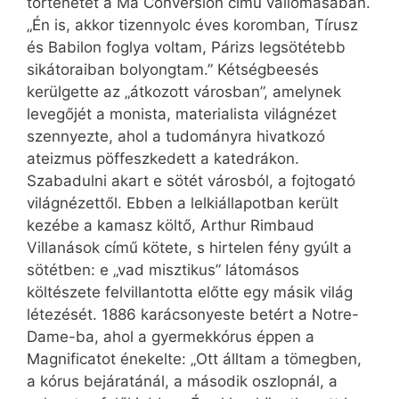
történetét a Ma Conversion című vallomásában.
„Én is, akkor tizennyolc éves koromban, Tírusz
és Babilon foglya voltam, Párizs legsötétebb
sikátoraiban bolyongtam.” Kétségbeesés
kerülgette az „átkozott városban”, amelynek
levegőjét a monista, materialista világnézet
szennyezte, ahol a tudományra hivatkozó
ateizmus pöffeszkedett a katedrákon.
Szabadulni akart e sötét városból, a fojtogató
világnézettől. Ebben a lelkiállapotban került
kezébe a kamasz költő, Arthur Rimbaud
Villanások című kötete, s hirtelen fény gyúlt a
sötétben: e „vad misztikus” látomásos
költészete felvillantotta előtte egy másik világ
létezését. 1886 karácsonyeste betért a Notre-
Dame-ba, ahol a gyermekkórus éppen a
Magnificatot énekelte: „Ott álltam a tömegben,
a kórus bejáratánál, a második oszlopnál, a