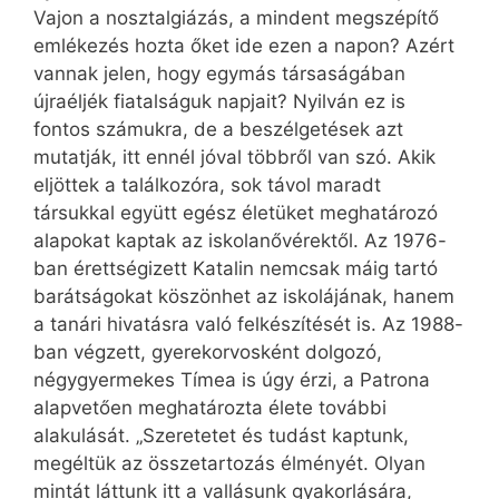
Vajon a nosztalgiázás, a mindent megszépítő
emlékezés hozta őket ide ezen a napon? Azért
vannak jelen, hogy egymás társaságában
újraéljék fiatalságuk napjait? Nyilván ez is
fontos számukra, de a beszélgetések azt
mutatják, itt ennél jóval többről van szó. Akik
eljöttek a találkozóra, sok távol maradt
társukkal együtt egész életüket meghatározó
alapokat kaptak az iskolanővérektől. Az 1976-
ban érettségizett Katalin nemcsak máig tartó
barátságokat köszönhet az iskolájának, hanem
a tanári hivatásra való felkészítését is. Az 1988-
ban végzett, gyerekorvosként dolgozó,
négygyermekes Tímea is úgy érzi, a Patrona
alapvetően meghatározta élete további
alakulását. „Szeretetet és tudást kaptunk,
megéltük az összetartozás élményét. Olyan
mintát láttunk itt a vallásunk gyakorlására,