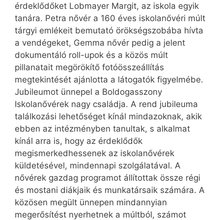
érdeklődőket Lobmayer Margit, az iskola egyik
tanára. Petra nővér a 160 éves iskolanővéri múlt
tárgyi emlékeit bemutató örökségszobába hívta
a vendégeket, Gemma nővér pedig a jelent
dokumentáló roll-upok és a közös múlt
pillanatait megörökítő fotóösszeállítás
megtekintését ajánlotta a látogatók figyelmébe.
Jubileumot ünnepel a Boldogasszony
Iskolanővérek nagy családja. A rend jubileuma
találkozási lehetőséget kínál mindazoknak, akik
ebben az intézményben tanultak, s alkalmat
kínál arra is, hogy az érdeklődők
megismerkedhessenek az iskolanővérek
küldetésével, mindennapi szolgálatával. A
nővérek gazdag programot állítottak össze régi
és mostani diákjaik és munkatársaik számára. A
közösen megült ünnepen mindannyian
megerősítést nyerhetnek a múltból, számot