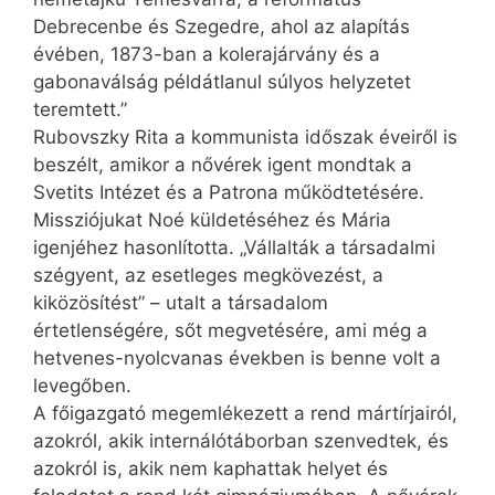
Debrecenbe és Szegedre, ahol az alapítás
évében, 1873-ban a kolerajárvány és a
gabonaválság példátlanul súlyos helyzetet
teremtett.”
Rubovszky Rita a kommunista időszak éveiről is
beszélt, amikor a nővérek igent mondtak a
Svetits Intézet és a Patrona működtetésére.
Missziójukat Noé küldetéséhez és Mária
igenjéhez hasonlította. „Vállalták a társadalmi
szégyent, az esetleges megkövezést, a
kiközösítést” – utalt a társadalom
értetlenségére, sőt megvetésére, ami még a
hetvenes-nyolcvanas években is benne volt a
levegőben.
A főigazgató megemlékezett a rend mártírjairól,
azokról, akik internálótáborban szenvedtek, és
azokról is, akik nem kaphattak helyet és