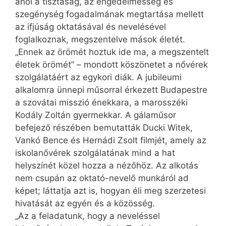
ahol a tisztaság, az engedelmesség és
szegénység fogadalmának megtartása mellett
az ifjúság oktatásával és nevelésével
foglalkoznak, megszentelve mások életét.
„Ennek az örömét hoztuk ide ma, a megszentelt
életek örömét” – mondott köszönetet a nővérek
szolgálatáért az egykori diák. A jubileumi
alkalomra ünnepi műsorral érkezett Budapestre
a szovátai misszió énekkara, a marosszéki
Kodály Zoltán gyermekkar. A gálaműsor
befejező részében bemutatták Ducki Witek,
Vankó Bence és Hernádi Zsolt filmjét, amely az
iskolanővérek szolgálatának mind a hat
helyszínét közel hozza a nézőhöz. Az alkotás
nem csupán az oktató-nevelő munkáról ad
képet; láttatja azt is, hogyan éli meg szerzetesi
hivatását az egyén és a közösség.
„Az a feladatunk, hogy a neveléssel