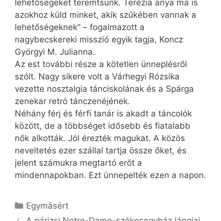
lehetőségeket teremtsünk. Terézia anya ma is
azokhoz küld minket, akik szűkében vannak a
lehetőségeknek” – fogalmazott a
nagybecskereki misszió egyik tagja, Koncz
Györgyi M. Julianna.
Az est további része a kötetlen ünneplésről
szólt. Nagy sikere volt a Várhegyi Rózsika
vezette nosztalgia tánciskolának és a Spárga
zenekar retró tánczenéjének.
Néhány férj és férfi tanár is akadt a táncolók
között, de a többséget idősebb és fiatalabb
nők alkották. Jól érezték magukat. A közös
neveltetés ezer szállal tartja össze őket, és
jelent számukra megtartó erőt a
mindennapokban. Ezt ünnepelték ezen a napon.
Kategória
Egymásért
A párizsi Notre-Dame-székesegyház lángjai