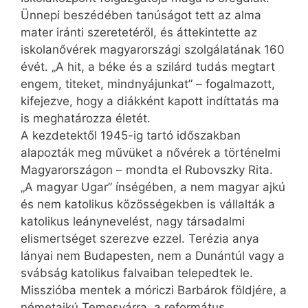
Ünnepi beszédében tanúságot tett az alma
mater iránti szeretetéről, és áttekintette az
iskolanővérek magyarországi szolgálatának 160
évét. „A hit, a béke és a szilárd tudás megtart
engem, titeket, mindnyájunkat” – fogalmazott,
kifejezve, hogy a diákként kapott indíttatás ma
is meghatározza életét.
A kezdetektől 1945-ig tartó időszakban
alapozták meg művüket a nővérek a történelmi
Magyarországon – mondta el Rubovszky Rita.
„A magyar Ugar” ínségében, a nem magyar ajkú
és nem katolikus közösségekben is vállalták a
katolikus leánynevelést, nagy társadalmi
elismertséget szerezve ezzel. Terézia anya
lányai nem Budapesten, nem a Dunántúl vagy a
svábság katolikus falvaiban telepedtek le.
Misszióba mentek a móriczi Barbárok földjére, a
németajkú Temesvárra, a református