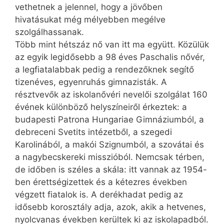
vethetnek a jelennel, hogy a jövőben
hivatásukat még mélyebben megélve
szolgálhassanak.
Több mint hétszáz nő van itt ma együtt. Közülük
az egyik legidősebb a 98 éves Paschalis nővér,
a legfiatalabbak pedig a rendezőknek segítő
tizenéves, egyenruhás gimnazisták. A
résztvevők az iskolanővéri nevelői szolgálat 160
évének különböző helyszíneiről érkeztek: a
budapesti Patrona Hungariae Gimnáziumból, a
debreceni Svetits intézetből, a szegedi
Karolinából, a makói Szignumból, a szovátai és
a nagybecskereki misszióból. Nemcsak térben,
de időben is széles a skála: itt vannak az 1954-
ben érettségizettek és a kétezres években
végzett fiatalok is. A derékhadat pedig az
idősebb korosztály adja, azok, akik a hetvenes,
nyolcvanas években kerültek ki az iskolapadból.