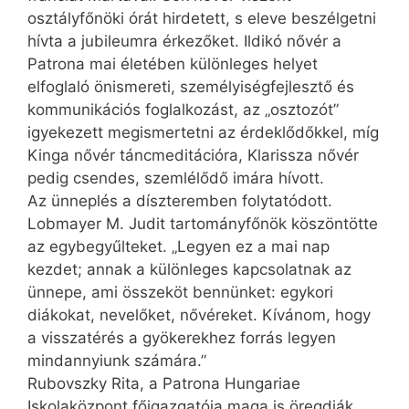
osztályfőnöki órát hirdetett, s eleve beszélgetni
hívta a jubileumra érkezőket. Ildikó nővér a
Patrona mai életében különleges helyet
elfoglaló önismereti, személyiségfejlesztő és
kommunikációs foglalkozást, az „osztozót”
igyekezett megismertetni az érdeklődőkkel, míg
Kinga nővér táncmeditációra, Klarissza nővér
pedig csendes, szemlélődő imára hívott.
Az ünneplés a díszteremben folytatódott.
Lobmayer M. Judit tartományfőnök köszöntötte
az egybegyűlteket. „Legyen ez a mai nap
kezdet; annak a különleges kapcsolatnak az
ünnepe, ami összeköt bennünket: egykori
diákokat, nevelőket, nővéreket. Kívánom, hogy
a visszatérés a gyökerekhez forrás legyen
mindannyiunk számára.”
Rubovszky Rita, a Patrona Hungariae
Iskolaközpont főigazgatója maga is öregdiák.