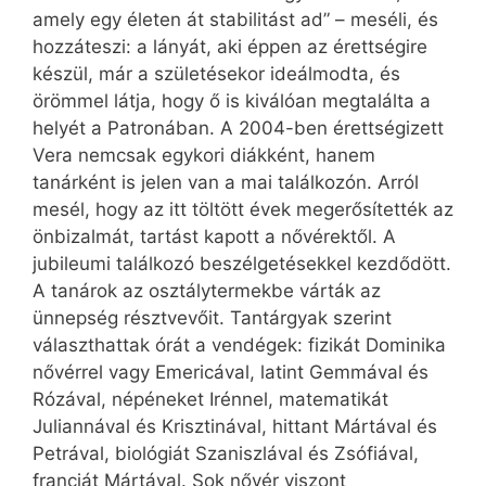
amely egy életen át stabilitást ad” – meséli, és
hozzáteszi: a lányát, aki éppen az érettségire
készül, már a születésekor ideálmodta, és
örömmel látja, hogy ő is kiválóan megtalálta a
helyét a Patronában. A 2004-ben érettségizett
Vera nemcsak egykori diákként, hanem
tanárként is jelen van a mai találkozón. Arról
mesél, hogy az itt töltött évek megerősítették az
önbizalmát, tartást kapott a nővérektől. A
jubileumi találkozó beszélgetésekkel kezdődött.
A tanárok az osztálytermekbe várták az
ünnepség résztvevőit. Tantárgyak szerint
választhattak órát a vendégek: fizikát Dominika
nővérrel vagy Emericával, latint Gemmával és
Rózával, népéneket Irénnel, matematikát
Juliannával és Krisztinával, hittant Mártával és
Petrával, biológiát Szaniszlával és Zsófiával,
franciát Mártával. Sok nővér viszont