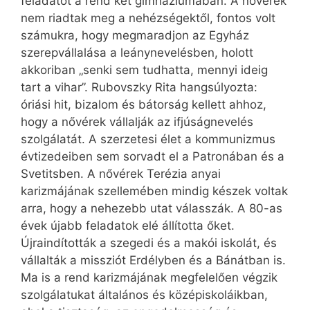
feladatot a rend két gimnáziumában. A nővérek
nem riadtak meg a nehézségektől, fontos volt
számukra, hogy megmaradjon az Egyház
szerepvállalása a leánynevelésben, holott
akkoriban „senki sem tudhatta, mennyi ideig
tart a vihar”. Rubovszky Rita hangsúlyozta:
óriási hit, bizalom és bátorság kellett ahhoz,
hogy a nővérek vállalják az ifjúságnevelés
szolgálatát. A szerzetesi élet a kommunizmus
évtizedeiben sem sorvadt el a Patronában és a
Svetitsben. A nővérek Terézia anyai
karizmájának szellemében mindig készek voltak
arra, hogy a nehezebb utat válasszák. A 80-as
évek újabb feladatok elé állította őket.
Újraindították a szegedi és a makói iskolát, és
vállalták a missziót Erdélyben és a Bánátban is.
Ma is a rend karizmájának megfelelően végzik
szolgálatukat általános és középiskoláikban,