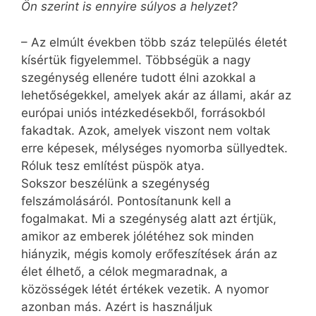
Ön szerint is ennyire súlyos a helyzet?
– Az elmúlt években több száz település életét
kísértük figyelemmel. Többségük a nagy
szegénység ellenére tudott élni azokkal a
lehetőségekkel, amelyek akár az állami, akár az
európai uniós intézkedésekből, forrásokból
fakadtak. Azok, amelyek viszont nem voltak
erre képesek, mélységes nyomorba süllyedtek.
Róluk tesz említést püspök atya.
Sokszor beszélünk a szegénység
felszámolásáról. Pontosítanunk kell a
fogalmakat. Mi a szegénység alatt azt értjük,
amikor az emberek jólé­téhez sok minden
hiányzik, mégis komoly erőfeszítések árán az
élet élhető, a célok megmaradnak, a
közösségek létét értékek vezetik. A nyomor
azonban más. Azért is használjuk