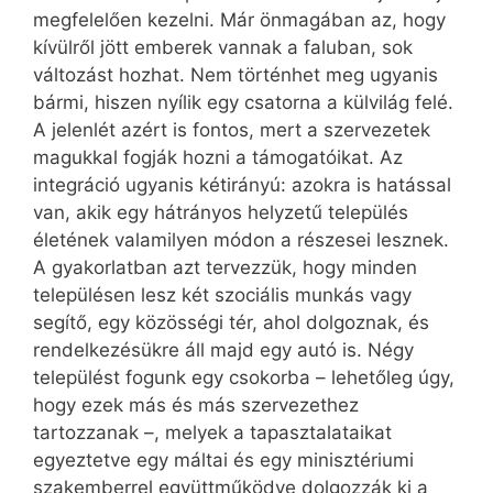
megfelelően kezelni. Már önmagában az, hogy
kívülről jött emberek vannak a faluban, sok
változást hozhat. Nem történhet meg ugyanis
bármi, hiszen nyílik egy csatorna a külvilág felé.
A jelenlét azért is fontos, mert a szervezetek
magukkal fogják hozni a támogatóikat. Az
integráció ugyanis kétirányú: azokra is hatással
van, akik egy hátrányos helyzetű település
életének valamilyen módon a részesei lesznek.
A gyakorlatban azt tervezzük, hogy minden
településen lesz két szociális munkás vagy
segítő, egy közösségi tér, ahol dolgoznak, és
rendelkezésükre áll majd egy autó is. Négy
települést fogunk egy csokorba – lehetőleg úgy,
hogy ezek más és más szervezethez
tartozzanak –, melyek a tapasztalataikat
egyeztetve egy máltai és egy minisztériumi
szakemberrel együttműködve dolgozzák ki a