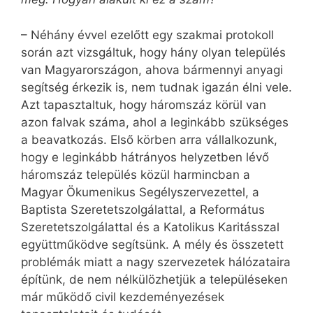
– Néhány évvel ezelőtt egy szakmai protokoll
során azt vizsgáltuk, hogy hány olyan település
van Magyarországon, ahova bármennyi anyagi
segítség érkezik is, nem tudnak igazán élni vele.
Azt tapasztaltuk, hogy háromszáz körül van
azon falvak száma, ahol a leginkább szükséges
a beavatkozás. Első körben arra vállalkozunk,
hogy e leginkább hátrányos helyzetben lévő
háromszáz település közül harmincban a
Magyar Ökumenikus Segélyszervezettel, a
Baptista Szeretetszolgálattal, a Református
Szeretetszolgálattal és a Katolikus Karitásszal
együttműködve segítsünk. A mély és összetett
problémák miatt a nagy szervezetek hálózataira
építünk, de nem nélkülözhetjük a településeken
már működő civil kezdeményezések