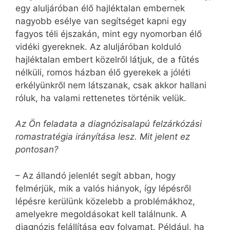
egy aluljáróban élő hajléktalan embernek
nagyobb esélye van segítséget kapni egy
fagyos téli éjszakán, mint egy nyomorban élő
vidéki gyereknek. Az aluljáróban kolduló
hajléktalan embert közelről látjuk, de a fűtés
nélküli, romos házban élő gyerekek a jóléti
erkélyünkről nem látszanak, csak akkor hallani
róluk, ha valami rettenetes történik velük.
Az Ön feladata a diagnózisalapú felzárkózási
romastratégia irányítása lesz. Mit jelent ez
pontosan?
– Az állandó jelenlét segít abban, hogy
felmérjük, mik a valós hiányok, így lépésről
lépésre kerülünk közelebb a problémákhoz,
amelyekre megoldásokat kell találnunk. A
diagnózis felállítása egy folyamat. Például, ha