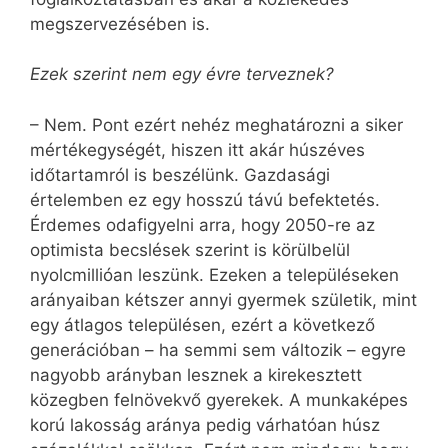
megszervezésében is.
Ezek szerint nem egy évre terveznek?
– Nem. Pont ezért nehéz meghatározni a siker
mértékegységét, hiszen itt akár húszéves
időtartamról is beszélünk. Gazdasági
értelemben ez egy hosszú távú befektetés.
Érdemes odafigyelni arra, hogy 2050-re az
optimista becslések szerint is körülbelül
nyolcmillióan leszünk. Ezeken a településeken
arányaiban kétszer annyi gyermek születik, mint
egy átlagos településen, ezért a következő
generációban – ha semmi sem változik – egyre
nagyobb arányban lesznek a kirekesztett
közegben felnövekvő gyerekek. A munkaképes
korú lakosság aránya pedig várhatóan húsz