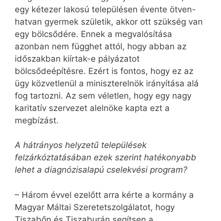
egy kétezer lakosú településen évente ötven-
hatvan gyermek születik, akkor ott szükség van
egy bölcsődére. Ennek a megvalósítása
azonban nem függhet attól, hogy abban az
időszakban kiírtak-e pályázatot
bölcsődeépítésre. Ezért is fontos, hogy ez az
ügy közvetlenül a miniszterelnök irányítása alá
fog tartozni. Az sem véletlen, hogy egy nagy
karitatív szervezet alelnöke kapta ezt a
megbízást.
A hátrányos helyzetű települések
felzárkóztatásában ezek szerint hatékonyabb
lehet a diagnózisalapú cselekvési program?
– Három évvel ezelőtt arra kérte a kormány a
Magyar Máltai Szeretetszolgálatot, hogy
Tiszabőn és Tiszaburán segítsen a