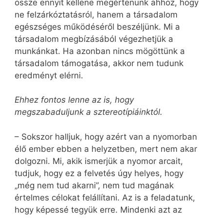
össze ennyit kellene megértenünk ahhoz, hogy
ne felzárkóztatásról, hanem a társadalom
egészséges működéséről beszéljünk. Mi a
társadalom megbízásából végezhetjük a
munkánkat. Ha azonban nincs mögöttünk a
társadalom támogatása, akkor nem tudunk
eredményt elérni.
Ehhez fontos lenne az is, hogy
megszabaduljunk a sztereotípiáinktól.
– Sokszor halljuk, hogy azért van a nyomorban
élő ember ebben a helyzetben, mert nem akar
dolgozni. Mi, akik ismerjük a nyomor arcait,
tudjuk, hogy ez a felvetés úgy helyes, hogy
„még nem tud akarni”, nem tud magának
értelmes célokat felállítani. Az is a feladatunk,
hogy képessé tegyük erre. Mindenki azt az