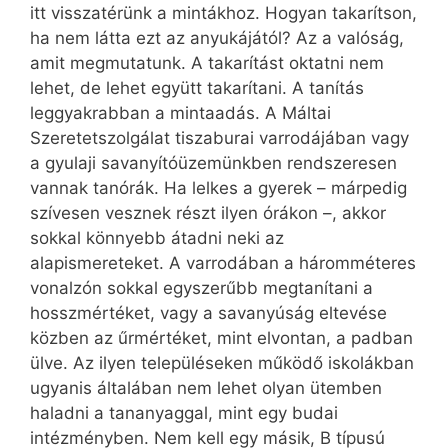
itt visszatérünk a mintákhoz. Hogyan takarítson,
ha nem látta ezt az anyukájától? Az a valóság,
amit megmutatunk. A takarítást oktatni nem
lehet, de lehet együtt takarítani. A tanítás
leggyakrabban a mintaadás. A Máltai
Szeretetszolgálat tiszaburai varrodájában vagy
a gyulaji savanyítóüzemünkben rendszeresen
vannak tanórák. Ha lelkes a gyerek – márpedig
szívesen vesznek részt ilyen órákon –, akkor
sokkal könnyebb átadni neki az
alapismereteket. A varrodában a háromméteres
vonalzón sokkal egyszerűbb megtanítani a
hosszmértéket, vagy a savanyúság eltevése
közben az űrmértéket, mint elvontan, a padban
ülve. Az ilyen településeken működő iskolákban
ugyanis általában nem lehet olyan ütemben
haladni a tananyaggal, mint egy budai
intézményben. Nem kell egy másik, B típusú