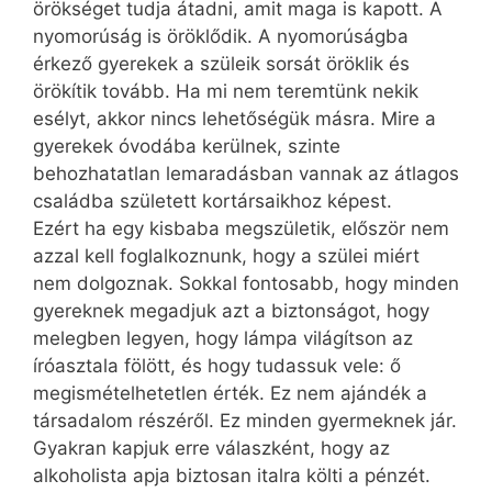
örökséget tudja átadni, amit maga is kapott. A
nyomorúság is öröklődik. A nyomorúságba
érkező gyerekek a szüleik sorsát öröklik és
örökítik tovább. Ha mi nem teremtünk nekik
esélyt, akkor nincs lehetőségük másra. Mire a
gyerekek óvodába kerülnek, szinte
behozhatatlan lemaradásban vannak az átlagos
családba született kortársaikhoz képest.
Ezért ha egy kisbaba megszületik, először nem
azzal kell foglalkoznunk, hogy a szülei miért
nem dolgoznak. Sokkal fontosabb, hogy minden
gyereknek megadjuk azt a biztonságot, hogy
melegben legyen, hogy lámpa világítson az
íróasztala fölött, és hogy tudassuk vele: ő
megismételhetetlen érték. Ez nem ajándék a
társadalom részéről. Ez minden gyermeknek jár.
Gyakran kapjuk erre válaszként, hogy az
alkoholista apja biztosan italra költi a pénzét.