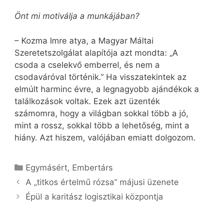
Önt mi motiválja a munkájában?
– Kozma Imre atya, a Magyar Máltai
Szeretetszolgálat alapítója azt mondta: „A
csoda a cselekvő emberrel, és nem a
csodaváróval történik.” Ha visszatekintek az
elmúlt harminc évre, a legnagyobb ajándékok a
találkozások voltak. Ezek azt üzenték
számomra, hogy a világban sokkal több a jó,
mint a rossz, sokkal több a lehetőség, mint a
hiány. Azt hiszem, valójában emiatt dolgozom.
Kategória
Egymásért
,
Embertárs
A „titkos értelmű rózsa” májusi üzenete
Épül a karitász logisztikai központja