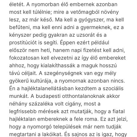
életét. A nyomorban élő embernek azonban
most kell túlélnie; mire a vetőmagból növény
lesz, az már késő. Ma kell a gyógyszer, ma kell
befűteni, ma kell enni adni a gyermeknek, ez a
kényszer pedig gyakran az uzsorát és a
prostitúciót is segíti. Éppen ezért például
először nem heti, hanem napi fizetést kell adni,
fokozatosan kell elvezetni az így élő embereket
ahhoz, hogy kialakíthassák a maguk hosszú
távú céljait. A szegénységnek van egy mély
gyökerű kultúrája, a nyomornak azonban nincs.
Én a hajléktalanellátásban kezdtem a szociális
munkát. A budapesti otthontalanoknak akkor
néhány százaléka volt cigány, most a
legfrissebb mérések azt mutatják, hogy a fiatal
hajléktalan embereknek a fele roma. Ez azt jelzi,
hogy a nyomorgó települések már nem tudják
megtartani a lakóikat. És sajnos az is igaz, hogy