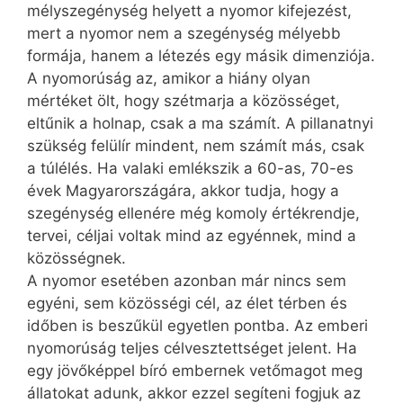
mélyszegénység helyett a nyomor kifejezést,
mert a nyomor nem a szegénység mélyebb
formája, hanem a létezés egy másik dimenziója.
A nyomorúság az, amikor a hiány olyan
mértéket ölt, hogy szétmarja a közösséget,
eltűnik a holnap, csak a ma számít. A pillanatnyi
szükség felülír mindent, nem számít más, csak
a túlélés. Ha valaki emlékszik a 60-as, 70-es
évek Magyarországára, akkor tudja, hogy a
szegénység ellenére még komoly értékrendje,
tervei, céljai voltak mind az egyénnek, mind a
közösségnek.
A nyomor esetében azonban már nincs sem
egyéni, sem közösségi cél, az élet térben és
időben is beszűkül egyetlen pontba. Az emberi
nyomorúság teljes célvesztettséget jelent. Ha
egy jövőképpel bíró embernek vetőmagot meg
állatokat adunk, akkor ezzel segíteni fogjuk az