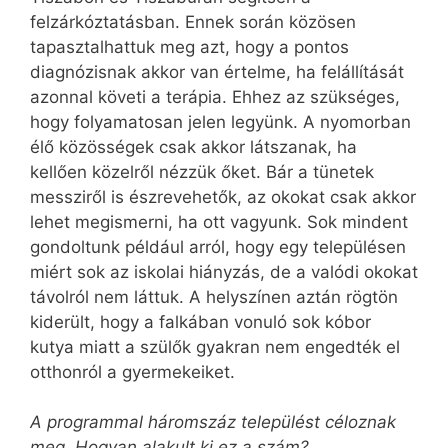
felzárkóztatásban. Ennek során közösen
tapasztalhattuk meg azt, hogy a pontos
diagnózisnak akkor van értelme, ha felállítását
azonnal követi a terápia. Ehhez az szükséges,
hogy folyamatosan jelen legyünk. A nyomorban
élő közösségek csak akkor látszanak, ha
kellően közelről nézzük őket. Bár a tünetek
messziről is észrevehetők, az okokat csak akkor
lehet megismerni, ha ott vagyunk. Sok mindent
gondoltunk például arról, hogy egy településen
miért sok az iskolai hiányzás, de a valódi okokat
távolról nem láttuk. A helyszínen aztán rögtön
kiderült, hogy a falkában vonuló sok kóbor
kutya miatt a szülők gyakran nem engedték el
otthonról a gyermekeiket.
A programmal háromszáz települést céloznak
meg. Hogyan alakult ki ez a szám?