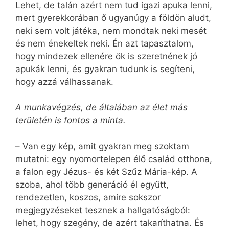
Lehet, de talán azért nem tud igazi apuka lenni,
mert gyerekkorában ő ugyanúgy a földön aludt,
neki sem volt játéka, nem mondtak neki mesét
és nem énekeltek neki. Én azt tapasztalom,
hogy mindezek ellenére ők is szeretnének jó
apukák lenni, és gyakran tudunk is segíteni,
hogy azzá válhassanak.
A munkavégzés, de általában az élet más
területén is fontos a minta.
– Van egy kép, amit gyakran meg szoktam
mutatni: egy nyomortelepen élő család otthona,
a falon egy Jézus- és két Szűz Mária-kép. A
szoba, ahol több generáció él együtt,
rendezetlen, koszos, amire sokszor
megjegyzéseket tesznek a hallgatóságból:
lehet, hogy szegény, de azért takaríthatna. És