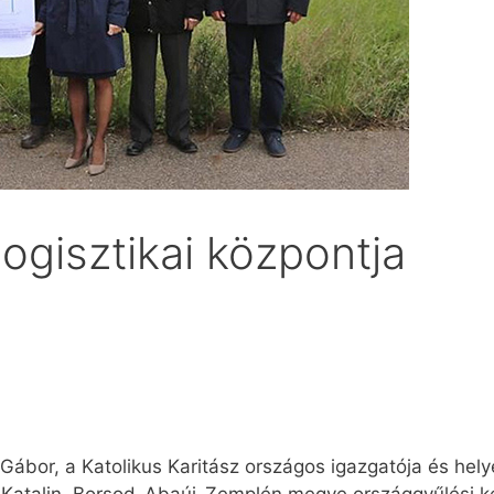
logisztikai központja
 Gábor, a Katolikus Karitász országos igazgatója és hely