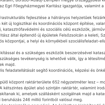
 Katalin, Borsod-Abaúj-Zemplén megye országgyűlési k
, az Egri Főegyházmegyei Karitász igazgatója, valamin
frastrukturális fejlesztése a hátrányos helyzetűek felz
két új logisztikai és koordinációs központ építése, vala
i, katasztrófavédelmi és szociális célú eszközök, járm
ritász által építendő új épületek Felsőzsolcán a keleti, 
ós központjai, a helyi és környékbeli szociálisfeladat-e
akítással és a szükséges eszközök beszerzésével katas
zükséges tevékenység is lehetővé válik, így a létesítmé
ek majd.
lis feladatellátását segítő koordinációs, képzési és ön
 épülő központ raktárterülete 652 négyzetméter lesz – m
 kétszintes épület alsó szintjén raktártér, valamint iro
akítanak ki, amelyek szállásként szolgálnak majd a kat
 beruházás 246 millió forintból valósul meg.