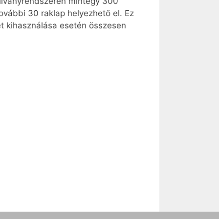
 állványrendszeren mintegy 300
további 30 raklap helyezhető el. Ez
let kihasználása esetén összesen