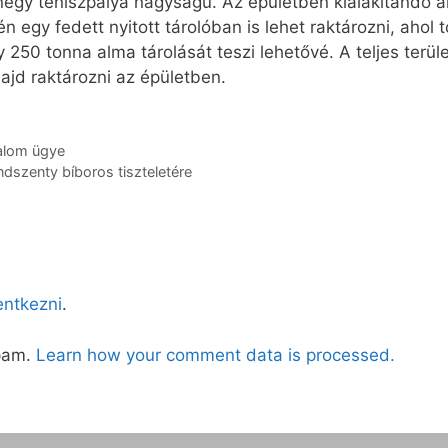
 négy teniszpálya nagyságú. Az épületben kialakítandó
n egy fedett nyitott tárolóban is lehet raktározni, ahol 
 250 tonna alma tárolását teszi lehetővé. A teljes terü
jd raktározni az épületben.
alom ügye
dszenty bíboros tiszteletére
lentkezni
.
spam.
Learn how your comment data is processed.