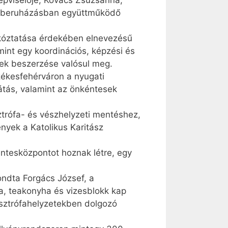
épviselője; Kovács Zsuzsanna,
t a beruházásban együttműködő
árkóztatása érdekében elnevezésű
mint egy koordinációs, képzési és
űvek beszerzése valósul meg.
Székesfehérváron a nyugati
llátás, valamint az önkéntesek
ztrófa- és vészhelyzeti mentéshez,
nyek a Katolikus Karitász
kéntesközpontot hoznak létre, egy
ondta Forgács József, a
da, teakonyha és vizesblokk kap
asztrófahelyzetekben dolgozó