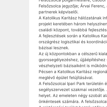
Felsőzsolca polgármestere; Csöbör
Felsőzsolca jegyzője; Árvai Ferenc
partnerek képviselői.
A Katolikus Karitász hálózatának in
projekt keretében három helyszínen 
családi központ, továbbá fejlesztés
A fejlesztések során a Katolikus Ka
országrész logisztikai és koordináci
bázisai lesznek.
Az új központokban a célszerű kial
gyorssegélyezéshez, újjáépítéshez s
vészhelyzeti bázisaiként is működn
Pécsen a Katolikus Karitász regioná
meglévő épület felújításával.
A Felsőzsolcai Ipari Park területén
segélyszervezet szakmai vezetője. A
helyet. Az emeleten négy szobát al
önkéntesek számára. A felsőzsolcai