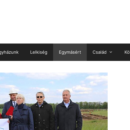
gyházunk
Lelkiség
Egymásért
Család
Kö