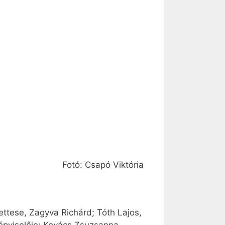
Fotó: Csapó Viktória
ettese, Zagyva Ri­chárd; Tóth Lajos,