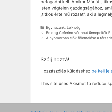
befogadni kell. Amikor Máriát „tit
Isten végtelen gazdagságához, amibő
„titkos értelmű rózsát”, aki a legm
Kategória
Egyházunk
,
Lelkiség
Boldog Ceferino vértanút ünnepelték 
A nyomorban élők fölemelése a társad
Szólj hozzá!
Hozzászólás küldéséhez
be kell je
This site uses Akismet to reduce 