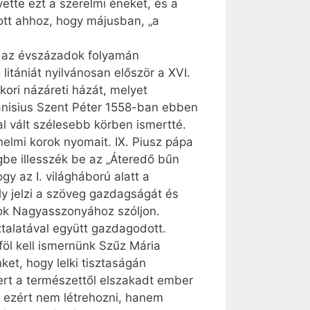
ette ezt a szerelmi éneket, és a
ott ahhoz, hogy májusban, „a
eg az évszázadok folyamán
litániát nyilvánosan először a XVI.
ori názáreti házát, melyet
 Canisius Szent Péter 1558-ban ebben
al vált szélesebb körben ismertté.
nelmi korok nyomait. IX. Piusz pápa
gbe illesszék be az „Áteredő bűn
gy az I. világháború alatt a
ly jelzi a szöveg gazdagságát és
ok Nagyasszonyához szóljon.
talatával együtt gazdagodott.
 föl kell ismernünk Szűz Mária
ket, hogy lelki tisztaságán
ert a természettől elszakadt ember
, ezért nem létrehozni, hanem