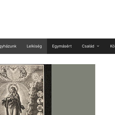
gyházunk
Lelkiség
Egymásért
Család
Kö