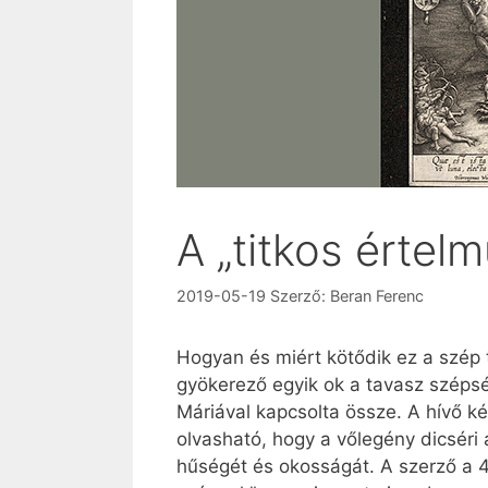
A „titkos értel
2019-05-19
Szerző:
Beran Ferenc
Hogyan és miért kötődik ez a szép
gyökerező egyik ok a tavasz széps
Máriával kapcsolta össze. A hívő k
olvasható, hogy a vőlegény dicséri 
hűségét és okosságát. A szerző a 4