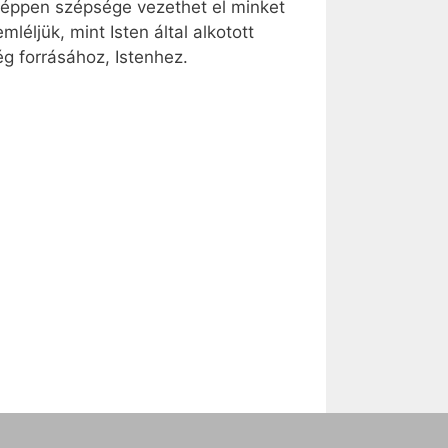
y éppen szépsége vezethet el minket
éljük, mint Isten által alkotott
ég forrásához, Istenhez.