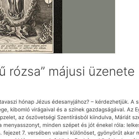
mű rózsa” májusi üzenete
 tavaszi hónap Jézus édesanyjához? – kérdezhetjük. A
ége, kibomló virágaival és a színek gazdagságával. Az 
épzelet, az ószövetségi Szentírásból kiindulva, Máriát
a menyasszonyt, minden szépet és jót énekel róla: lelke
. fejezet 7. versében valami különöset, gyönyörűt akar 