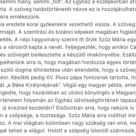
semmi hiány, semmi „folt”. Az Egyház a középkorban átv
a. A szöveg hatástörténetét nézve ez is hozzájárulhat
kra emlékezünk.
tánia eredete korai gyökerekre vezethető vissza. A szöv
ormáját. A szentírási és bizánci képeket magában foglaló 
ték. A népi hagyomány szerint itt őrzik Szűz Mária egyk
 is a városról kapta a nevét. Feljegyezték, hogy amikor
, és szövegét beillesztette a készülő imakönyvébe. Ezált
figyelhetünk arra is, hogy magában hordozza egyes törté
l szóló dogma kihirdetése után elrendelte, hogy a szöve
gést. Később pedig XV. Piusz pápa fontosnak tartotta, ho
ját „a Béke Királynéjának”. Végül egy magyar példa, ame
engedte, hogy hazánkban az utolsó könyörgés a Magyar
történelem folyamán az Egyház üdvösségtörténeti tapasz
 az új évezred kezdetén? Elsősorban arra, hogy nekünk is
n a szépsége, a tisztasága. Szűz Mária arra indíthat min
hez. A mai világban különösen nagy szükség van erre, m
é teheti a világot. Holott a szépség Istentől származik