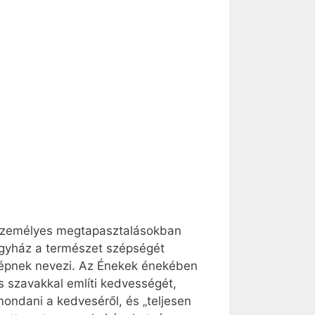
 személyes megtapasztalásokban
Egyház a természet szépségét
 szépnek nevezi. Az Énekek énekében
s szavakkal említi kedvességét,
mondani a kedveséről, és „teljesen