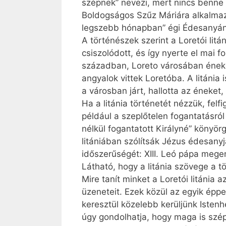
szépnek” nevezi, mert nincs benne 
Boldogságos Szűz Máriára alkalmazt
legszebb hónapban” égi Édesanyán
A történészek szerint a Loretói li
csiszolódott, és így nyerte el mai f
században, Loreto városában énekel
angyalok vittek Loretóba. A litánia
a városban járt, hallotta az éneket
Ha a litánia történetét nézzük, fel
például a szeplőtelen fogantatásró
nélkül fogantatott Királyné” könyör
litániában szólítsák Jézus édesany
időszerűségét: XIII. Leó pápa meg
Látható, hogy a litánia szövege a 
Mire tanít minket a Loretói litánia
üzeneteit. Ezek közül az egyik éppe
keresztül közelebb kerüljünk Isten
úgy gondolhatja, hogy maga is szépp