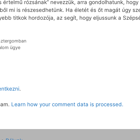
kos értelmű rózsának” nevezzük, arra gondolhatunk, hog
l mi is részesedhetünk. Ha életét és őt magát úgy szeml
élyebb titkok hordozója, az segít, hogy eljussunk a Széps
Esztergomban
alom ügye
lentkezni
.
spam.
Learn how your comment data is processed.