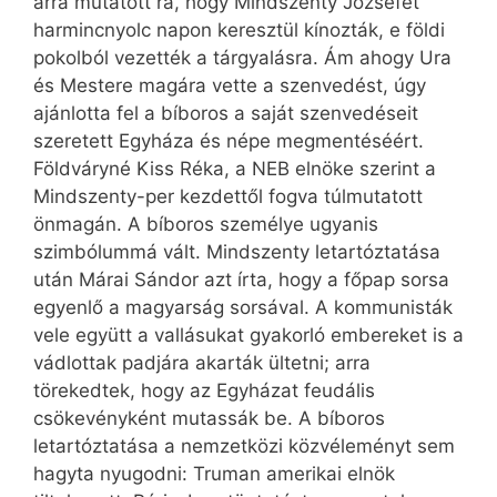
arra mutatott rá, hogy Mindszenty Józsefet
harmincnyolc napon keresztül kínozták, e földi
pokolból vezették a tárgyalásra. Ám ahogy Ura
és Mestere magára vette a szenvedést, úgy
ajánlotta fel a bíboros a saját szenvedéseit
szeretett Egyháza és népe megmentéséért.
Földváryné Kiss Réka, a NEB elnöke szerint a
Mindszenty-per kezdettől fogva túlmutatott
önmagán. A bíboros személye ugyanis
szimbólummá vált. Mindszenty letartóztatása
után Márai Sándor azt írta, hogy a főpap sorsa
egyenlő a magyarság sorsával. A kommunisták
vele együtt a vallásukat gyakorló embereket is a
vádlottak padjára akarták ültetni; arra
törekedtek, hogy az Egyházat feudális
csökevényként mutassák be. A bíboros
letartóztatása a nemzetközi közvéleményt sem
hagyta nyugodni: Truman amerikai elnök