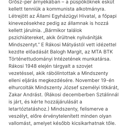
Grősz-per árnyékában – a püspököknek esküt
kellett tenniük a kommunista alkotmányra.
Létrejött az Állami Egyházügyi Hivatal, a főpapi
kinevezésekhez pedig az államnak is hozzá
kellett járulnia. „Bármikor találok
pszichiátereket, akik őrültnek nyilvánítják
Mindszentyt.” E Rákosi Mátyástól vett idézettel
kezdte előadását Balogh Margit, az MTA BTK
Történettudományi Intézetének munkatársa.
Rákosi 1948 elején tárgyalt a szovjet
vezetéssel, akik rábólintottak a Mindszenty
elleni eljárás megkezdésére. November 19-én
elhurcolták Mindszenty József személyi titkárát,
Zakar Andrást. (Rákosi decemberben Sztálinnál
is járt, és kérte hozzájárulását a
letartóztatáshoz.) Mindszenty, felismerve a
veszélyt, előre érvénytelenített minden olyan
vallomást, amelyet később kicsikarhatnak tőle.