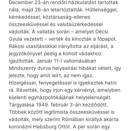
December 23-án rendőri házkutatást tartottak
nála, majd 26-án letartóztatták. Hűtlenséggel,
kémkedéssel, köztársaság-ellenes
összeesküvéssel és valutaüzérkedéssel
vádolták. A vallatás során – amelyet Décsi
Gyula vezetett – verték és kínozták a főpapot.
Rákosi utasításokkal irányította az eljárást, a
jegyzőkönyvet pedig a koholt vádakhoz
igazították. Január 11-i vallomásában
Mindszenty durva helyesírási hibákat vétett, így
jelezte, hogy amit leírt, az nem igaz.
Hízelgéssel, fenyegetéssel is igyekeztek hatni
rá. Rávették, hogy írjon egy kérvényt, amelyben
kijelenti egyházpolitikájának helytelenségét.
Tárgyalása 1949. február 3-án kezdődött.
Többek között legitimista összeesküvéssel is
vádolták, mely szerint Rómában királlyá akarta
koronázni Habsburg Ottót. A per során egy