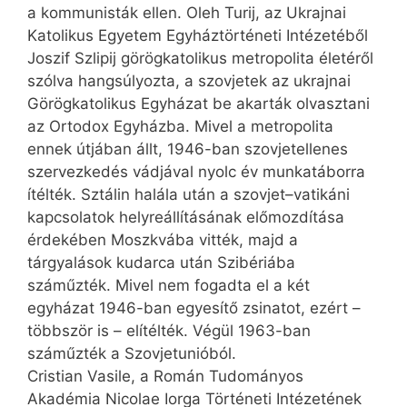
a kommunisták ellen. Oleh Turij, az Ukrajnai
Katolikus Egyetem Egyháztörténeti Intézetéből
Joszif Szlipij görögkatolikus metropolita életéről
szólva hangsúlyozta, a szovjetek az ukrajnai
Görögkatolikus Egyházat be akarták olvasztani
az Ortodox Egyházba. Mivel a metropolita
ennek útjában állt, 1946-ban szovjetellenes
szervezkedés vádjával nyolc év munkatáborra
ítélték. Sztálin halála után a szovjet–vatikáni
kapcsolatok helyreállításának előmozdítása
érdekében Moszkvába vitték, majd a
tárgyalások kudarca után Szibériába
száműzték. Mivel nem fogadta el a két
egyházat 1946-ban egyesítő zsinatot, ezért –
többször is – elítélték. Végül 1963-ban
száműzték a Szovjetunióból.
Cristian Vasile, a Román Tudományos
Akadémia Nicolae Iorga Történeti Intézetének