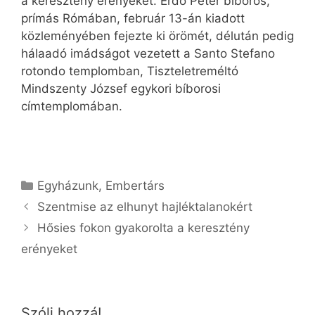
a keresztény erényeket. Erdő Péter bíboros,
prímás Rómában, február 13-án kiadott
közleményében fejezte ki örömét, dél­után pedig
hálaadó imádságot vezetett a Santo Stefano
rotondo templomban, Tiszteletreméltó
Mindszenty József egykori bíborosi
címtemplomában.
Kategória
Egyházunk
,
Embertárs
Szentmise az elhunyt hajléktalanokért
Hősies fokon gyakorolta a keresztény
erényeket
Szólj hozzá!