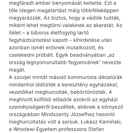
megfáradt ember benyomását keltette. Ezt a
tőle idegen magatartást máig többféleképpen
magyarázzák. Az biztos, hogy a vádlók tudták,
miként lehet megtörni valakinek az akaratát. Az
ítélet – a bíboros életfogytig tartó
fegyházbüntetést kapott – kihirdetése után
azonban ismét erősnek mutatkozott, és
cselekedni próbált. Egyik beadványában „az
ország legnyomorultabb fegyencének” nevezte
magát.
A szovjet mintát másoló kommunista diktatúrák
mindenhol üldözték a keresztény egyházakat,
vezetőiket meghurcolták, bebörtönözték. A
meghívott külföldi előadók azokról az egyházi
személyiségekről beszéltek, akiknek a környező
országokban Mindszenty Józsefhez hasonló
meghurcoltatás volt a sorsuk. Łukasz Kamiński,
a Wrocławi Egyetem professzora Stefan