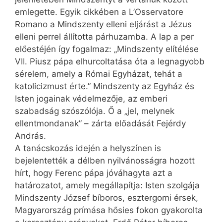
emlegette. Egyik cikkében a L’Osservatore
Romano a Mindszenty elleni eljárást a Jézus
elleni perrel állította párhuzamba. A lap a per
előestéjén így fogalmaz: „Mindszenty elítélése
VII. Piusz pápa elhurcoltatása óta a legnagyobb
sérelem, amely a Római Egyházat, tehát a
katolicizmust érte.” Mindszenty az Egyház és
Isten jogainak védelmezője, az emberi
szabadság szószólója. Ő a „jel, melynek
ellentmondanak” – zárta előadását Fejérdy
András.
A tanácskozás idején a helyszínen is
bejelentették a délben nyilvánosságra hozott
hírt, hogy Ferenc pápa jóváhagyta azt a
határozatot, amely megállapítja: Isten szolgája
Mindszenty József bíboros, esztergomi érsek,
Magyarország prímása hősies fokon gyakorolta