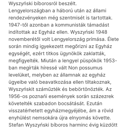
Wyszyński bíborosról beszélt.
Lengyelországban a háború után az állami
rendezvényeken még szentmisét is tartottak.
1947-től azonban a kommunisták támadást
indítottak az Egyház ellen. Wyszyński 1948
novemberétől volt Lengyelország prímása. Élete
során mindig igyekezett megőrizni az Egyház
egységét, ezért titkos ügynökök zaklatták,
megfigyelték. Miután a lengyel püspökök 1953-
ban megírták híressé vált Non possumus
levelüket, melyben az államnak az egyház
ügyeibe való beavatkozása ellen tiltakoznak,
Wyszyńskit szám­űzték és bebörtönözték. Az
1956-os poznańi események során százezrek
követelték szabadon bocsátását. Ezután
visszatérhetett egyházmegyéjébe, ám a rövid
enyhülést nemsokára újra elnyomás követte.
Stefan Wyszyński bíboros harminc évig küzdött