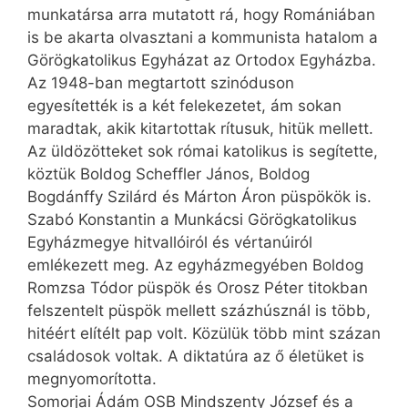
munkatársa arra mutatott rá, hogy Romániában
is be akarta olvasztani a kommunista hatalom a
Görögkatolikus Egyházat az Ortodox Egyházba.
Az 1948-ban megtartott szinóduson
egyesítették is a két felekezetet, ám sokan
maradtak, akik kitartottak rítusuk, hitük mellett.
Az üldözötteket sok római katolikus is segítette,
köztük Boldog Scheffler János, Boldog
Bogdánffy Szilárd és Márton Áron püspökök is.
Szabó Konstantin a Munkácsi Görögkatolikus
Egyházmegye hitvallóiról és vértanúiról
emlékezett meg. Az egyházmegyében Boldog
Romzsa Tódor püspök és Orosz Péter titokban
felszentelt püspök mellett százhúsznál is több,
hitéért elítélt pap volt. Közülük több mint százan
családosok voltak. A diktatúra az ő életüket is
megnyomorította.
Somorjai Ádám OSB Mindszenty József és a