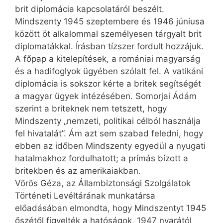
brit diplomácia kapcsolatáról beszélt.
Mindszenty 1945 szeptembere és 1946 júniusa
között öt alkalommal személyesen tárgyalt brit
diplomatákkal. Írásban tízszer fordult hozzájuk.
A főpap a kitelepítések, a romániai magyarság
és a hadifoglyok ügyében szólalt fel. A vatikáni
diplomácia is sokszor kérte a britek segítségét
a magyar ügyek intézésében. Somorjai Ádám
szerint a briteknek nem tetszett, hogy
Mindszenty „nemzeti, politikai célból használja
fel hivatalát”. Ám azt sem szabad feledni, hogy
ebben az időben Mindszenty egyedül a nyugati
hatalmakhoz fordulhatott; a prímás bízott a
britekben és az amerikaiakban.
Vörös Géza, az Állambiztonsági Szolgálatok
Történeti Levéltárának munkatársa
előadásában elmondta, hogy Mindszentyt 1945
őszétől figyelték a hatóságok, 1947 nyarától