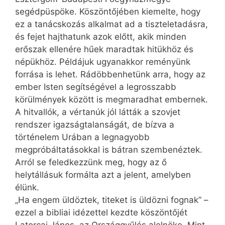
segédpüspöke. Köszöntőjében kiemelte, hogy
ez a tanácskozás alkalmat ad a tiszteletadásra,
és fejet hajthatunk azok előtt, akik minden
erőszak ellenére hűek maradtak hitükhöz és
népükhöz. Példájuk ugyanakkor reményünk
forrása is lehet. Rádöbbenhetünk arra, hogy az
ember Isten segítségével a legrosszabb
körülmények között is megmaradhat embernek.
A hitvallók, a vértanúk jól látták a szovjet
rendszer igazságtalanságát, de bízva a
történelem Urában a legnagyobb
megpróbáltatásokkal is bátran szembenéztek.
Arról se feledkezzünk meg, hogy az ő
helytállásuk formálta azt a jelent, amelyben
élünk.
„Ha engem üldöztek, titeket is üldözni fognak” –
ezzel a bibliai idézettel kezdte köszöntőjét