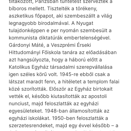
tiltakozott, Párizsban tüntetést szerveztek a
bíboros mellett. Tisztelték a törékeny,
aszketikus főpapot, aki szembeszállt a világ
legnagyobb birodalmával. A Nyugat
tulajdonképpen e per nyomán szembesült a
kommunista diktatúrák embertelenségével.
Gárdonyi Máté, a Veszprémi Érseki
Hittudományi Főiskola tanára az előadásában
azt hangsúlyozta, hogy a háború előtt a
Katolikus Egyház társadalmi szerepvállalása
igen széles körű volt. 1945-re ebből csak a
látszat maradt fenn, a hitéletet a templom falai
közé szorították. Először az Egyház birtokait
vették el, később kiutasították az apostoli
nunciust, majd feloszlatták az egyházi
egyesületeket. 1948-ban államosították az
egyházi iskolákat. 1950-ben feloszlatták a
szerzetesrendeket, majd egy évvel később – a