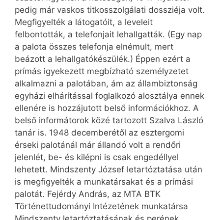
pedig már vaskos titkosszolgálati dossziéja volt.
Megfigyelték a látogatóit, a leveleit
felbontották, a telefonjait lehallgatták. (Egy nap
a palota összes telefonja elnémult, mert
beázott a lehallgatókészülék.) Éppen ezért a
prímás igyekezett megbízható személyzetet
alkalmazni a palotában, ám az állambiztonság
egyházi elhárítással foglalkozó alosztálya ennek
ellenére is hozzájutott belső információkhoz. A
belső informátorok közé tartozott Szalva László
tanár is. 1948 decemberétől az esztergomi
érseki palotánál már állandó volt a rendőri
jelenlét, be- és kilépni is csak engedéllyel
lehetett. Mindszenty József letartóztatása után
is megfigyelték a munkatársakat és a prímási
palotát. Fejérdy András, az MTA BTK
Történettudományi Intézetének munkatársa
Mindszenty letartóztatásának és perének