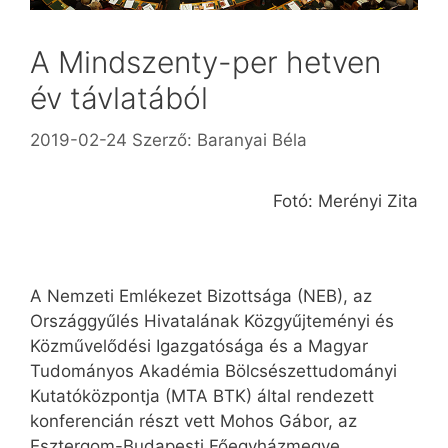
A Mindszenty-per hetven
év távlatából
2019-02-24
Szerző:
Baranyai Béla
Fotó: Merényi Zita
A Nemzeti Emlékezet Bizottsága (NEB), az
Országgyűlés Hivatalának Közgyűjteményi és
Közművelődési Igazgatósága és a Magyar
Tudományos Akadémia Bölcsészettudományi
Kutatóközpontja (MTA BTK) által rendezett
konferencián részt vett Mohos Gábor, az
Esztergom-Budapesti Főegyházmegye