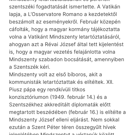
szentszéki fogadtatását ismertette. A Vatikán
lapja, a L’Osservatore Romano a kezdetektől
beszámolt az eseményekről. Február közepén
cáfolták, hogy a magyar kormány tájékoztatta
volna a Vatikánt Mindszenty letartóztatásáról,
ahogyan azt a Révai József által tett kijelentést
is, hogy a magyar vezetés felajánlotta volna
Mindszenty szabadon bocsátását, amennyiben
a Szentszék kéri.
Mindszenty volt az első bíboros, akit a
kommunisták letartóztattak és elítéltek. XII.
Piusz pápa egy rendkívüli titkos
konzisztóriumon (1949. február 14.) és a
Szentszékhez akkreditált diplomaták előtt
megtartott beszédében (február 16.) is elítélte a
Mindszenty József elleni eljárást. Nem sokkal
ezután a Szent Péter téren összegyűlt hívek
jelenlétében Mindszentyt a vértanúk között