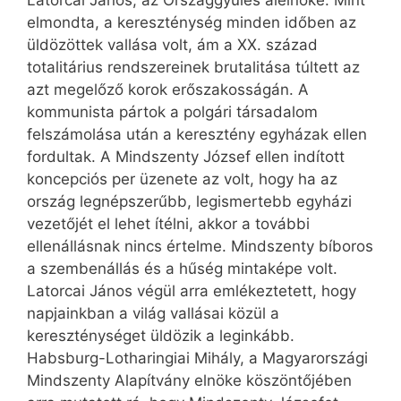
Latorcai János, az Országgyűlés alelnöke. Mint
elmondta, a kereszténység minden időben az
üldözöttek vallása volt, ám a XX. század
totalitárius rendszereinek brutalitása túltett az
azt megelőző korok erőszakosságán. A
kommunista pártok a polgári társadalom
felszámolása után a keresztény egyházak ellen
fordultak. A Mindszenty József ellen indított
koncepciós per üzenete az volt, hogy ha az
ország legnépszerűbb, legismertebb egyházi
vezetőjét el lehet ítélni, akkor a további
ellenállásnak nincs értelme. Mindszenty bíboros
a szembenállás és a hűség mintaképe volt.
Latorcai János végül arra emlékeztetett, hogy
napjainkban a világ vallásai közül a
kereszténységet üldözik a leginkább.
Habsburg-Lotharingiai Mihály, a Magyarországi
Mindszenty Alapítvány elnöke köszöntőjében