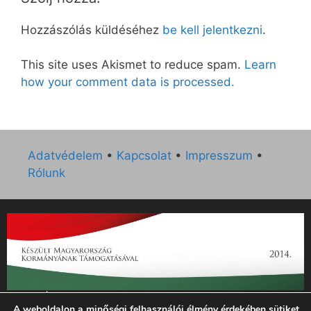
Hozzászólás küldéséhez
be kell jelentkezni
.
This site uses Akismet to reduce spam.
Learn
how your comment data is processed.
Adatvédelem
•
Kapcsolat
•
Impresszum
•
Rólunk
„Az Új Ember katolikus hetilap 2014. évi működésének
A weboldalon a minőségi felhasználói élmény érdekében sütiket