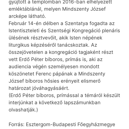
gyújtott a templomban 2016-ban elhelyezett
emléktáblánál, melyen Mindszenty József
arcképe látható.
Február 14-én délben a Szentatya fogadta az
Istentiszteleti és Szentségi Kongregáció plenáris
ülésének résztvevőit, akik Isten népének
liturgikus képzéséről tanácskoztak. Az
összejövetelen a kongregáció tagjaként részt
vett Erdő Péter bíboros, prímás is, aki az
audiencia végén személyesen mondott
köszönetet Ferenc pápának a Mindszenty
József bíboros hősies erényeit elismerő
határozat jóváhagyásáért.
(Erdő Péter bíboros, prímással a témáról készült
interjúnkat a következő lapszámunkban
olvashatják.)
Forrás: Esztergom-Budapesti Főegyházmegye