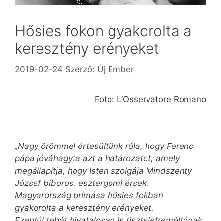
Hősies fokon gyakorolta a
keresztény erényeket
2019-02-24
Szerző:
Új Ember
Fotó: L’Osservatore Romano
„Nagy örömmel értesültünk róla, hogy Ferenc
pápa jóváhagyta azt a határozatot, amely
megállapítja, hogy Isten szolgája Mindszenty
József bíboros, esztergomi érsek,
Magyarország prímása hősies fokban
gyakorolta a keresztény erényeket.
Ezentúl tehát hivatalosan is tiszteletreméltónak