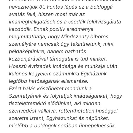
nevezhetjük őt. Fontos lépés ez a boldoggá
avatás felé, hiszen most már az
imameghallgatások és a csodák felülvizsgálata
kezdődik. Ennek pozitív eredménye
megmutathatja, hogy Mindszenty bíboros
személyére nemcsak úgy tekinthetünk, mint
példaképünkre, hanem hathatós
közbenjárásával támogatni is tud minket.
Hosszú évtizedek imádsága és munkája után
különös kegyelem számunkra Egyházunk
legfőbb hatóságának elismerése.
Ezért hálás köszönetet mondunk a
Szentatyának és folytatjuk imádságunkat, hogy
tiszteletreméltó elődünket, aki minden
szenvedést vállalva, rettenthetetlen hűséggel
szerette Istent, Egyházunkat és népünket,
mielőbb a boldogok sorában ünnepelhessük.