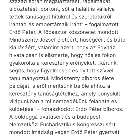
század során megaláztatást, rágalmakat,
üldöztetést, börtönt, sőt a halált is vállalva
tettek tanúságot hitükről és szeretetükről
irántad és embertársaik iránt” – fogalmazott
Erdő Péter. A főpásztor köszönetet mondott
Mindszenty József életéért, hűségéért és bátor
kiállásáért, valamint azért, hogy az Egyház
hivatalosan is elismerte, hogy hősies fokon
gyakorolta a keresztény erényeket. „Kérünk,
segíts, hogy figyelmesen és nyitott szívvel
tanulmányozzuk Mindszenty bíboros élete
példáját, s erőt merítsünk belőle ahhoz a
keresztény tanúságtételhez, amely bonyolult
világunkban a mi nemzedékünk feladata és
küldetése” – fohászkodott Erdő Péter bíboros.
A boldoggá avatásért és a budapesti
Nemzetközi Eu­charisztikus Kongresszusért
mondott imádság végén Erdő Péter gyertyát