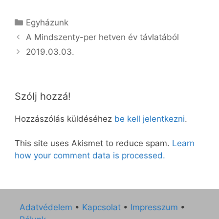
Kategória
Egyházunk
A Mindszenty-per hetven év távlatából
2019.03.03.
Szólj hozzá!
Hozzászólás küldéséhez
be kell jelentkezni
.
This site uses Akismet to reduce spam.
Learn
how your comment data is processed.
Adatvédelem
•
Kapcsolat
•
Impresszum
•