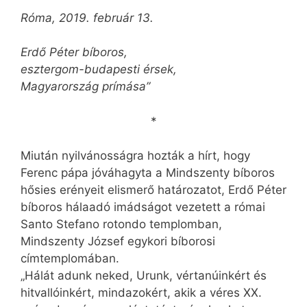
Róma, 2019. február 13.
Erdő Péter bíboros,
esztergom-budapesti érsek,
Magyarország prímása”
*
Miután nyilvánosságra hozták a hírt, hogy
Ferenc pápa jóváhagyta a Mindszenty bíboros
hősies erényeit elismerő határozatot, Erdő Péter
bíboros hálaadó imádságot vezetett a római
Santo Stefano rotondo templomban,
Mindszenty József egykori bíborosi
címtemplomában.
„Hálát adunk neked, Urunk, vértanúinkért és
hitvallóinkért, mindazokért, akik a véres XX.