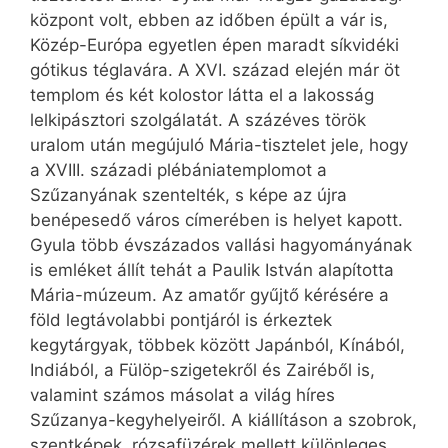
központ volt, ebben az időben épült a vár is,
Közép-Európa egyetlen épen maradt síkvidéki
gótikus téglavára. A XVI. század elején már öt
templom és két kolostor látta el a lakosság
lelkipásztori szolgálatát. A százéves török
uralom után megújuló Mária-tisztelet jele, hogy
a XVIII. századi plébániatemplomot a
Szűzanyának szentelték, s képe az újra
benépesedő város címerében is helyet kapott.
Gyula több évszázados vallási hagyományának
is emléket állít tehát a Paulik István alapította
Mária-múzeum. Az amatőr gyűjtő kérésére a
föld legtávolabbi pontjáról is érkeztek
kegytárgyak, többek között Japánból, Kínából,
Indiából, a Fülöp-szigetekről és Zairéből is,
valamint számos másolat a világ híres
Szűzanya-kegyhelyeiről. A kiállításon a szobrok,
szentképek, rózsafüzérek mellett különleges