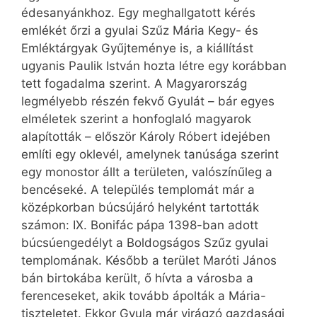
édesanyánkhoz. Egy meghallgatott kérés
emlékét őrzi a gyulai Szűz Mária Kegy- és
Emléktárgyak Gyűjteménye is, a kiállítást
ugyanis Paulik István hozta létre egy korábban
tett fogadalma szerint. A Magyarország
legmélyebb részén fekvő Gyulát – bár egyes
elméletek szerint a honfoglaló magyarok
alapították – először Károly Róbert idejében
említi egy oklevél, amelynek tanúsága szerint
egy monostor állt a területen, valószínűleg a
bencéseké. A település templomát már a
középkorban búcsújáró helyként tartották
számon: IX. Bonifác pápa 1398-ban adott
búcsúengedélyt a Boldogságos Szűz gyulai
templomának. Később a terület Maróti János
bán birtokába került, ő hívta a városba a
ferenceseket, akik tovább ápolták a Mária-
tiszteletet. Ekkor Gyula már virágzó gazdasági