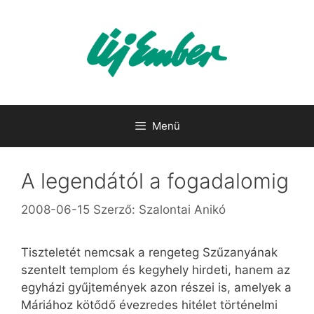
Kilépés
a
tartalomba
Menü
A legendától a fogadalomig
2008-06-15
Szerző:
Szalontai Anikó
Tiszteletét nemcsak a rengeteg Szűzanyának
szentelt templom és kegyhely hirdeti, hanem az
egyházi gyűjtemények azon részei is, amelyek a
Máriához kötődő évezredes hitélet történelmi