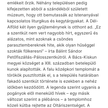
emlékeit őrzik. Néhány településen pedig
kifejezetten abból a szándékból született
múzeum, hogy ott bemutassák az Istenanyával
kapcsolatos liturgikus és kegytárgyakat. A Dél-
Alföld két ilyen gyűjteménynek is otthont ad. „Ez
a szentkút nem vert nagyobb hírt, egyszerű és
alázatos, mint azoknak a csöndes
parasztembereknek hite, akik olyan hűséggel
szokták fölkeresni” – írta Bálint Sándor
Petőfiszállás-Pálosszentkútról. A Bács-Kiskun
megyei községet a XIII. században betelepülő
kunok alapították. A falu középkori templomát a
törökök pusztították el, s a település határában
fakadó szentkút története is ezekben a nehéz
időkben kezdődött. A legenda szerint ugyanis a
pogányok elől menekülő hívek – egy másik
változat szerint a plébános – a templomhoz
közeli kútba rejtette az Oltáriszentséget. A