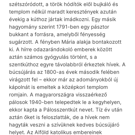
szétszóródott, a török hódítók elől bujkáló és
templom nélkül maradt keresztények azután
évekig a kúthoz jártak imádkozni. Egy másik
hagyomány szerint 1791-ben egy pásztor
bukkant a forrásra, amelyből fényesség
sugárzott. A fényben Mária alakja bontakozott
ki. A hírre odazarándokoló emberek között
aztán számos gyógyulás történt, s a
szentkúthoz egyre távolabbról érkeztek hívek. A
búcsújárás az 1800-as évek második felében
virágzott fel – ekkor már az adományokból új
kápolnát is emeltek a középkori templom
romjain. A magyarországra visszaérkező
pálosok 1940-ben telepedtek le a kegyhelyen,
ekkor kapta a Pálosszentkút nevet. Tíz év után
aztán őket is feloszlatták, de a hívek nem
hagyták veszni a szívüknek kedves búcsújáró
helyet. Az Alföld katolikus embereinek