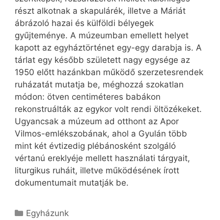
részt alkotnak a skapulárék, illetve a Máriát
ábrázoló hazai és külföldi bélyegek
gyűjteménye. A múzeumban emellett helyet
kapott az egyháztörténet egy-egy darabja is. A
tárlat egy később született nagy egysége az
1950 előtt hazánkban működő szerzetesrendek
ruházatát mutatja be, méghozzá szokatlan
módon: ötven centiméteres babákon
rekonstruálták az egykor volt rendi öltözékeket.
Ugyancsak a múzeum ad otthont az Apor
Vilmos-emlékszobának, ahol a Gyulán több
mint két évtizedig plébánosként szolgáló
vértanú ereklyéje mellett használati tárgyait,
liturgikus ruháit, illetve működésének írott
dokumentumait mutatják be.
Kategória
Egyházunk