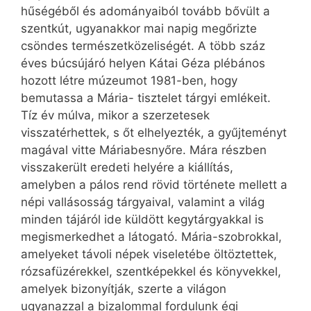
hűségéből és adományaiból tovább bővült a
szentkút, ugyanakkor mai napig megőrizte
csöndes természetközeliségét. A több száz
éves búcsújáró helyen Kátai Géza plébános
hozott létre múzeumot 1981-ben, hogy
bemutassa a Mária- tisztelet tárgyi emlékeit.
Tíz év múlva, mikor a szerzetesek
visszatérhettek, s őt elhelyezték, a gyűjteményt
magával vitte Máriabesnyőre. Mára részben
visszakerült eredeti helyére a kiállítás,
amelyben a pálos rend rövid története mellett a
népi vallásosság tárgyaival, valamint a világ
minden tájáról ide küldött kegytárgyakkal is
megismerkedhet a látogató. Mária-szobrokkal,
amelyeket távoli népek viseletébe öltöztettek,
rózsafüzérekkel, szentképekkel és könyvekkel,
amelyek bizonyítják, szerte a világon
ugyanazzal a bizalommal fordulunk égi