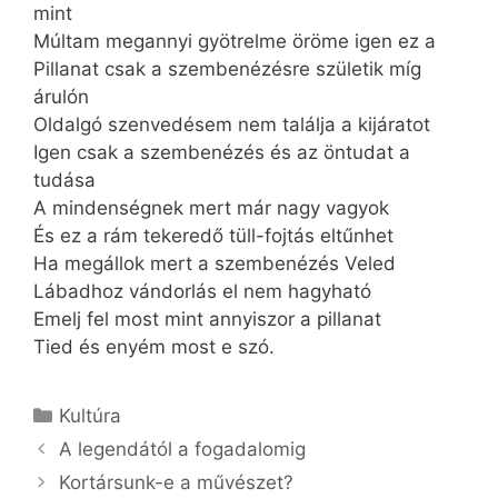
mint
Múltam megannyi gyötrelme öröme igen ez a
Pillanat csak a szembenézésre születik míg
árulón
Oldalgó szenvedésem nem találja a kijáratot
Igen csak a szembenézés és az öntudat a
tudása
A mindenségnek mert már nagy vagyok
És ez a rám tekeredő tüll-fojtás eltűnhet
Ha megállok mert a szembenézés Veled
Lábadhoz vándorlás el nem hagyható
Emelj fel most mint annyiszor a pillanat
Tied és enyém most e szó.
Kategória
Kultúra
A legendától a fogadalomig
Kortársunk-e a művészet?