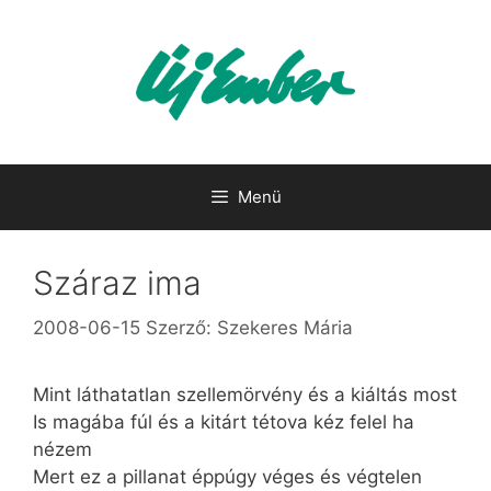
Kilépés
a
tartalomba
Menü
Száraz ima
2008-06-15
Szerző:
Szekeres Mária
Mint láthatatlan szellemörvény és a kiáltás most
Is magába fúl és a kitárt tétova kéz felel ha
nézem
Mert ez a pillanat éppúgy véges és végtelen