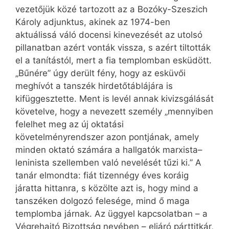
vezetőjük közé tartozott az a Bozóky-Szeszich
Károly adjunktus, akinek az 1974-ben
aktuálissá váló docensi kinevezését az utolsó
pillanatban azért vonták vissza, s azért tiltották
el a tanítástól, mert a fia templomban esküdött.
„Bűnére” úgy derült fény, hogy az esküvői
meghívót a tanszék hirdetőtáblájára is
kifüggesztette. Ment is levél annak kivizsgálását
követelve, hogy a nevezett személy „mennyiben
felelhet meg az új oktatási
követelményrendszer azon pontjának, amely
minden oktató számára a hallgatók marxista–
leninista szellemben való nevelését tűzi ki.” A
tanár elmondta: fiát tizennégy éves koráig
járatta hittanra, s közölte azt is, hogy mind a
tanszéken dolgozó felesége, mind ő maga
templomba járnak. Az üggyel kapcsolatban – a
Végrehajtó Bizottság nevében – eljáró párttitkár,