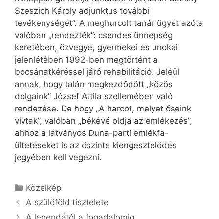
Szeszich Károly adjunktus további
tevékenységét”. A meghurcolt tanár ügyét azóta
valóban „rendezték”: csendes ünnepség
keretében, özvegye, gyermekei és unokái
jelenlétében 1992-ben megtörtént a
bocsánatkéréssel járó rehabilitáció. Jeléül
annak, hogy talán megkezdődött „közös
dolgaink” József Attila szellemében való
rendezése. De hogy „A harcot, melyet őseink
vívtak”, valóban „békévé oldja az emlékezés”,
ahhoz a látványos Duna-parti emlékfa-
ültetéseket is az őszinte kiengesztelődés
jegyében kell végezni.
Kategória
Közelkép
A szülőföld tisztelete
A legendától a fogadalomig