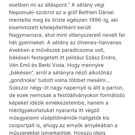
esetben mi az álláspont.” A sétány végi
Nepomuki-szobrot az a gróf Bethlen Dániel
mentette meg és őrizte egészen 1996-ig, aki
kisemmizett kitelepítettként került
Nagymarosra, ahol mint villanyszerelő nevelt fel
hét gyermeket. A sétány az ötvenes–hatvanas
években a művészek paradicsoma volt,
békésen festegetett itt például Szász Endre,
Vén Emil és Berki Viola. Hogy mennyire
„békésen”, arról a sétányra néző alkotóház
„gondnoka” tudott volna többet mesélni…
Sokszor négy-öt nagy napernyő is állt a parton,
de ezek nemcsak a festőállványokon formálódó
képeket idézik emlékezetembe, hanem a
mérőgyakorlatukat nyaranta itt végző
műegyetemi vízépítőmérnök-hallgatók kis
csoportjait is, ahogy az ernyők árnyékában a
műszerekkel ismerkedtek. Hosszú ideig