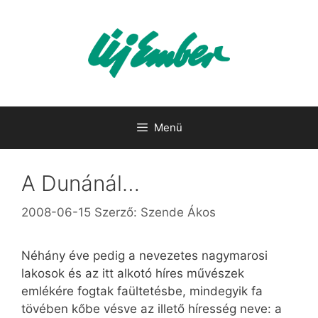
Kilépés
a
tartalomba
Menü
A Dunánál…
2008-06-15
Szerző:
Szende Ákos
Néhány éve pedig a nevezetes nagymarosi
lakosok és az itt alkotó híres művészek
emlékére fogtak faültetésbe, mindegyik fa
tövében kőbe vésve az illető híresség neve: a