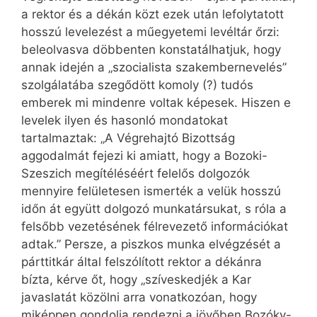
a rektor és a dékán közt ezek után lefolytatott
hosszú levelezést a műegyetemi levéltár őrzi:
beleolvasva döbbenten konstatálhatjuk, hogy
annak idején a „szocialista szakembernevelés”
szolgálatába szegődött komoly (?) tudós
emberek mi mindenre voltak képesek. Hiszen e
levelek ilyen és hasonló mondatokat
tartalmaztak: „A Végrehajtó Bizottság
aggodalmát fejezi ki amiatt, hogy a Bozoki-
Szeszich megítéléséért felelős dolgozók
mennyire felületesen ismerték a velük hosszú
időn át együtt dolgozó munkatársukat, s róla a
felsőbb vezetésének félrevezető információkat
adtak.” Persze, a piszkos munka elvégzését a
párttitkár által felszólított rektor a dékánra
bízta, kérve őt, hogy „szíveskedjék a Kar
javaslatát közölni arra vonatkozóan, hogy
miképpen gondolja rendezni a jövőben Bozóky-