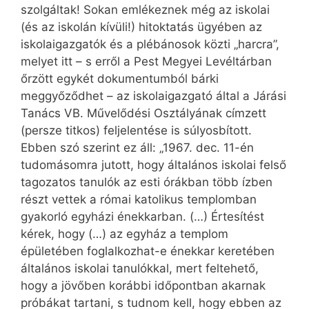
szolgáltak! Sokan emlékeznek még az iskolai
(és az iskolán kívüli!) hitoktatás ügyében az
iskolaigazgatók és a plébánosok közti „harcra”,
melyet itt – s erről a Pest Megyei Levéltárban
őrzött egykét dokumentumból bárki
meggyőződhet – az iskolaigazgató által a Járási
Tanács VB. Művelődési Osztályának címzett
(persze titkos) feljelentése is súlyosbított.
Ebben szó szerint ez áll: „1967. dec. 11-én
tudomásomra jutott, hogy általános iskolai felső
tagozatos tanulók az esti órákban több ízben
részt vettek a római katolikus templomban
gyakorló egyházi énekkarban. (…) Értesítést
kérek, hogy (…) az egyház a templom
épületében foglalkozhat-e énekkar keretében
általános iskolai tanulókkal, mert feltehető,
hogy a jövőben korábbi időpontban akarnak
próbákat tartani, s tudnom kell, hogy ebben az