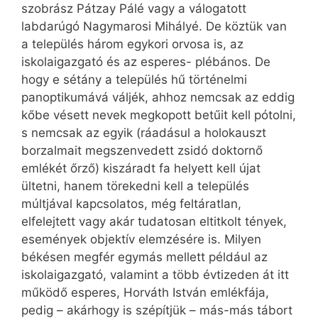
szobrász Pátzay Pálé vagy a válogatott
labdarúgó Nagymarosi Mihályé. De köztük van
a település három egykori orvosa is, az
iskolaigazgató és az esperes- plébános. De
hogy e sétány a település hű történelmi
panoptikumává váljék, ahhoz nemcsak az eddig
kőbe vésett nevek megkopott betűit kell pótolni,
s nemcsak az egyik (ráadásul a holokauszt
borzalmait megszenvedett zsidó doktornő
emlékét őrző) kiszáradt fa helyett kell újat
ültetni, hanem törekedni kell a település
múltjával kapcsolatos, még feltáratlan,
elfelejtett vagy akár tudatosan eltitkolt tények,
események objektív elemzésére is. Milyen
békésen megfér egymás mellett például az
iskolaigazgató, valamint a több évtizeden át itt
működő esperes, Horváth István emlékfája,
pedig – akárhogy is szépítjük – más-más tábort