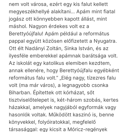
nem volt városa, ezért egy kis falut kellett
megyeszékhellyé alakítani… Apám mint fiatal
jogász ott könnyebben kapott állást, mint
máshol. Nagyon érdekes volt ez a
Berettyóújfalu! Apám például a református
pappal együtt közösen előfizetett a Nyugatra.
Ott élt Nadányi Zoltán, Sinka István, és az
ilyesféle emberekkel apámnak barátsága volt.
Az iskolát egy katolikus elemiben kezdtem,
annak ellenére, hogy Berettyóújfalu egyébként
református falu volt.” „Elég nagy, tízezres falu
volt (ma már város), a legnagyobb csonka
Biharban. Építettek ott kórházat, sőt
tisztviselőtelepet is, két-három szobás, kertes
házakkal, amelyek nagyjából egyformák vagy
hasonlók voltak. Működött kaszinó is, benne
könyvekkel, folyóiratokkal, megfelelő
társasággal: egy kicsit a Móricz-regények