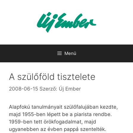
Kilépés
a
tartalomba
Menü
A szülőföld tisztelete
2008-06-15
Szerző:
Új Ember
Alapfokú tanulmányait szülőfalujában kezdte,
majd 1955-ben lépett be a piarista rendbe.
1959-ben tett örökfogadalmat, majd
ugyanebben az évben pappá szentelték.