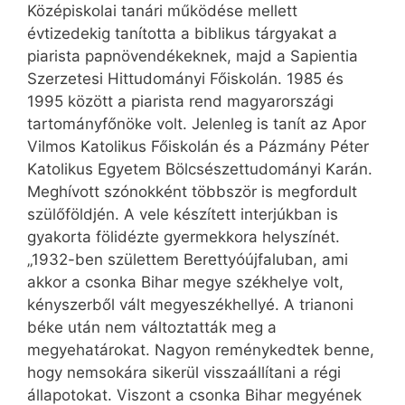
Középiskolai tanári működése mellett
évtizedekig tanította a biblikus tárgyakat a
piarista papnövendékeknek, majd a Sapientia
Szerzetesi Hittudományi Főiskolán. 1985 és
1995 között a piarista rend magyarországi
tartományfőnöke volt. Jelenleg is tanít az Apor
Vilmos Katolikus Főiskolán és a Pázmány Péter
Katolikus Egyetem Bölcsészettudományi Karán.
Meghívott szónokként többször is megfordult
szülőföldjén. A vele készített interjúkban is
gyakorta fölidézte gyermekkora helyszínét.
„1932-ben születtem Berettyóújfaluban, ami
akkor a csonka Bihar megye székhelye volt,
kényszerből vált megyeszékhellyé. A trianoni
béke után nem változtatták meg a
megyehatárokat. Nagyon reménykedtek benne,
hogy nemsokára sikerül visszaállítani a régi
állapotokat. Viszont a csonka Bihar megyének