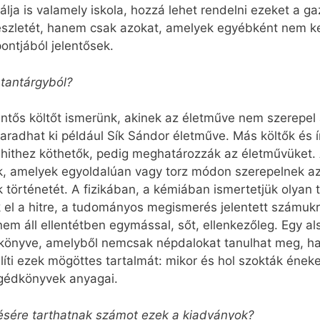
lja is valamely iskola, hozzá lehet rendelni ezeket a g
észletét, hanem csak azokat, amelyek egyébként nem ke
ontjából jelentősek.
 tantárgyból?
entős költőt ismerünk, akinek az életműve nem szerepel
radhat ki például Sík Sándor életműve. Más költők és 
 hithez köthetők, pedig meghatározzák az életművüket. 
, amelyek egyoldalúan vagy torz módon szerepelnek az
k történetét. A fizikában, a kémiában ismertetjük olyan 
 el a hitre, a tudományos megismerés jelentett számukra
nem áll ellentétben egymással, sőt, ellenkezőleg. Egy a
yan könyve, amelyből nemcsak népdalokat tanulhat meg, 
ti ezek mögöttes tartalmát: mikor és hol szokták énekel
egédkönyvek anyagai.
désére tarthatnak számot ezek a kiadványok?