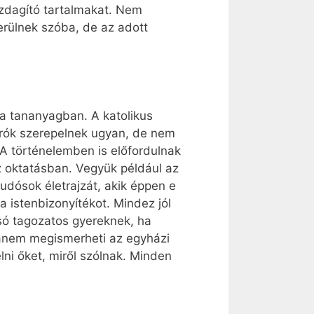
azdagító tartalmakat. Nem
rülnek szóba, de az adott
 a tananyagban. A katolikus
írók szerepelnek ugyan, de nem
A történelemben is előfordulnak
 oktatásban. Vegyük például az
tudósok életrajzát, akik éppen e
 istenbizonyítékot. Mindez jól
lsó tagozatos gyereknek, ha
hanem megismerheti az egyházi
ni őket, miről szólnak. Minden