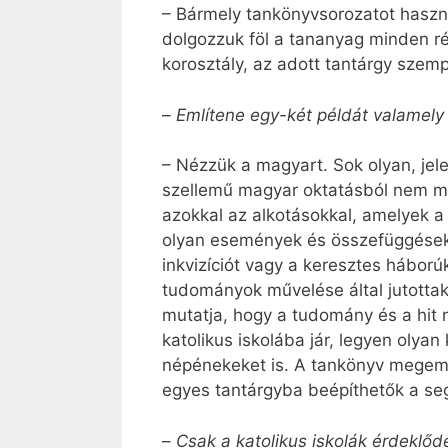
– Bármely tankönyvsorozatot haszná
dolgozzuk föl a tananyag minden r
korosztály, az adott tantárgy szemp
–
Említene egy-két példát valamely
– Nézzük a magyart. Sok olyan, jel
szellemű magyar oktatásból nem ma
azokkal az alkotásokkal, amelyek a
olyan események és összefüggések
inkvizíciót vagy a keresztes háború
tudományok művelése által jutottak
mutatja, hogy a tudomány és a hit 
katolikus iskolába jár, legyen ol
népénekeket is. A tankönyv megemlí
egyes tantárgyba beépíthetők a s
–
Csak a katolikus iskolák érdeklő