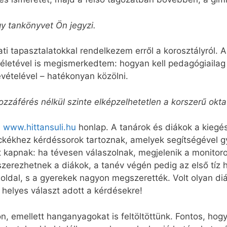
y tankönyvet Ön jegyzi.
lati tapasztalatokkal rendelkezem erről a korosztályról
letével is megismerkedtem: hogyan kell pedagógiailag jó
vételével – hatékonyan közölni.
ozzáférés nélkül szinte elképzelhetetlen a korszerű okta
a
www.hittansuli.hu
honlap. A tanárok és diákok a kiegés
eckékhez kérdéssorok tartoznak, amelyek segítségével gy
t kapnak: ha tévesen válaszolnak, megjelenik a monitoro
szerezhetnek a diákok, a tanév végén pedig az első tíz 
oldal, s a gyerekek nagyon megszerették. Volt olyan diák
i helyes választ adott a kérdésekre!
on, emellett hanganyagokat is feltöltöttünk. Fontos, hogy