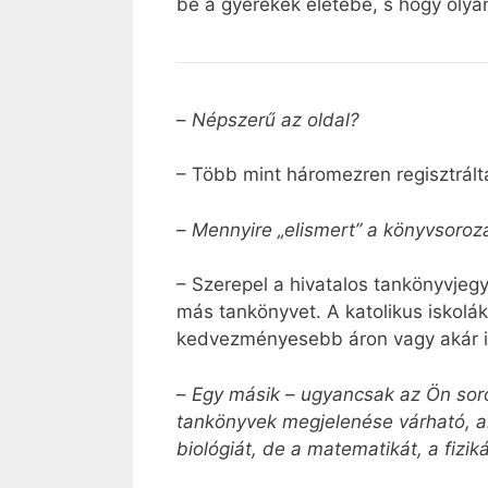
be a gyerekek életébe, s hogy olyan
–
Népszerű az oldal?
– Több mint háromezren regisztrálta
–
Mennyire „elismert” a könyvsoroz
– Szerepel a hivatalos tankönyvjeg
más tankönyvet. A katolikus iskolá
kedvezményesebb áron vagy akár in
–
Egy másik – ugyancsak az Ön soro
tankönyvek megjelenése várható, ame
biológiát, de a matematikát, a fizik