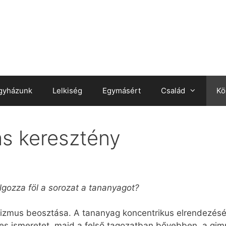
gyházunk
Lelkiség
Egymásért
Család
Kö
ás keresztény
gozza föl a sorozat a tananyagot?
zmus beosztása. A tananyag koncentrikus elrendezését
zes ismeretet, majd a felső tagozatban bővebben, a g