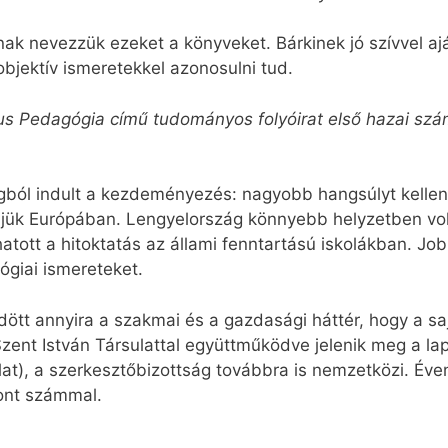
nak nevezzük ezeket a könyveket. Bárkinek jó szívvel aj
objektív ismeretekkel azonosulni tud.
us Pedagógia című tudományos folyóirat első hazai szá
ból indult a kezdeményezés: nagyobb hangsúlyt kellene
ük Európában. Lengyelország könnyebb helyzetben volt
ott a hitoktatás az állami fenntartású iskolákban. Jo
ógiai ismereteket.
t annyira a szakmai és a gazdasági háttér, hogy a saj
ent István Társulattal együttműködve jelenik meg a lap
lat), a szerkesztőbizottság továbbra is nemzetközi. Éve
vont számmal.