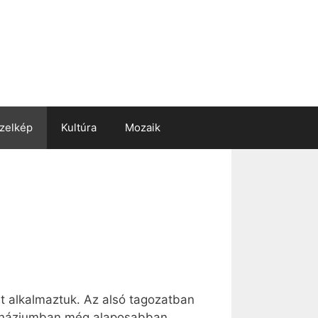
zelkép
Kultúra
Mozaik
 alkalmaztuk. Az alsó tagozatban
imnáziumban még alaposabban.