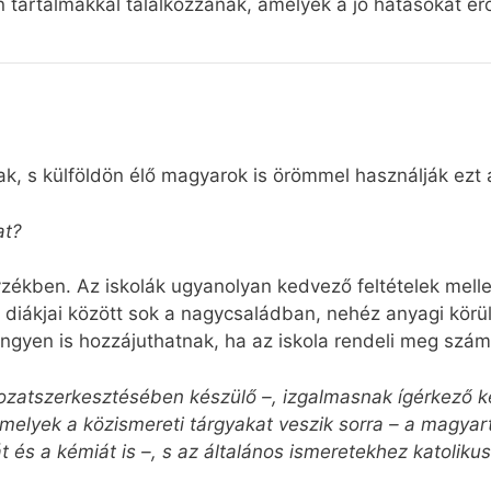
 tartalmakkal találkozzanak, amelyek a jó hatásokat erő
k, s külföldön élő magyarok is örömmel használják ezt az
at?
yzékben. Az iskolák ugyanolyan kedvező feltételek melle
k diákjai között sok a nagycsaládban, nehéz anyagi kör
gyen is hozzájuthatnak, ha az iskola rendeli meg szám
zatszerkesztésében készülő –, izgalmasnak ígérkező ke
lyek a közismereti tárgyakat veszik sorra – a magyart, 
át és a kémiát is –, s az általános ismeretekhez katoliku