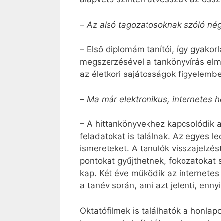
–
Az alsó tagozatosoknak szóló nég
– Első diplomám tanítói, így gyakor
megszerzésével a tankönyvírás elmé
az életkori sajátosságok figyelembe
–
Ma már elektronikus, internetes h
– A hittankönyvekhez kapcsolódik 
feladatokat is találnak. Az egyes l
ismereteket. A tanulók visszajelzés
pontokat gyűjthetnek, fokozatokat 
kap. Két éve működik az internetes 
a tanév során, ami azt jelenti, enny
Oktatófilmek is találhatók a honlap