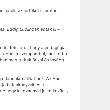
ánlhatók, aki értéket szeretne
ma. Eddig Lublinban adták ki –
 fektetni arra, hogy a pedagógia
 ebből a szempontból, mert ott a
bban meg tudták őrizni és tovább
át lábunkra állhattunk. Az Apor
 (a hittankönyvek és a
nte négy kiadvánnyal jelentkezünk,