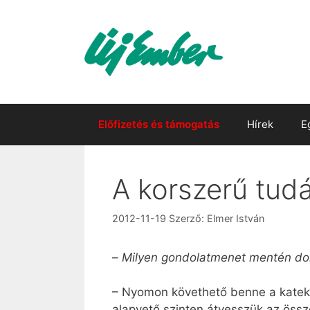
Kilépés
a
tartalomba
Előfizetés és támogatás
Hírek
E
A korszerű tud
2012-11-19
Szerző:
Elmer István
–
Milyen gondolatmenet mentén dol
– Nyomon követhető benne a kateki
alapvető szinten átvesszük az öss