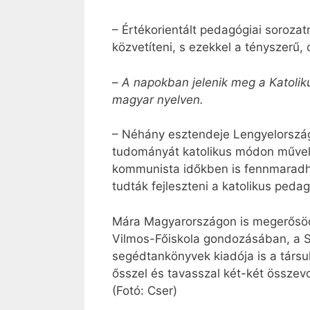
– Értékorientált pedagógiai sorozat
közvetíteni, s ezekkel a tényszerű, 
–
A napokban jelenik meg a Katolik
magyar nyelven.
– Néhány esztendeje Lengyelország
tudományát katolikus módon művelj
kommunista időkben is fennmaradhat
tudták fejleszteni a katolikus pedag
Mára Magyarországon is megerősödöt
Vilmos-Főiskola gondozásában, a Sz
segédtankönyvek kiadója is a társu
ősszel és tavasszal két-két össze
(Fotó: Cser)