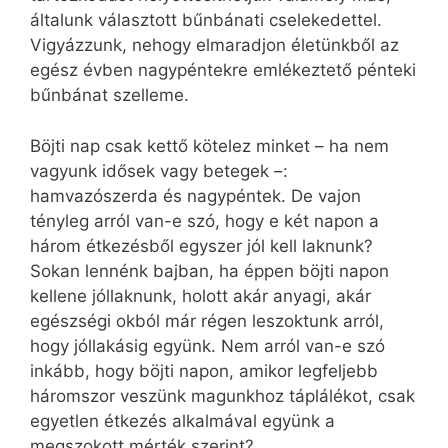
általunk választott bűnbánati cselekedettel.
Vigyázzunk, nehogy elmaradjon életünkből az
egész évben nagypéntekre emlékeztető pénteki
bűnbánat szelleme.
Böjti nap csak kettő kötelez minket – ha nem
vagyunk idősek vagy betegek –:
hamvazószerda és nagypéntek. De vajon
tényleg arról van-e szó, hogy e két napon a
három étkezésből egyszer jól kell laknunk?
Sokan lennénk bajban, ha éppen böjti napon
kellene jóllaknunk, holott akár anyagi, akár
egészségi okból már régen leszoktunk arról,
hogy jóllakásig együnk. Nem arról van-e szó
inkább, hogy böjti napon, amikor legfeljebb
háromszor veszünk magunkhoz táplálékot, csak
egyetlen étkezés alkalmával együnk a
megszokott mérték szerint?