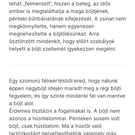
tehát „felmentett”, hiszen a beteg, az idős
ember is megtalálhatja a maga böjtjének,
pénteki bűnbánatának kifejezését. A zsinat nem
megkönnyítette, hanem egyenesen
megnehezítette a böjtölésünket. Arra
ösztönzött mindenkit, hogy előírt szabályok
helyett a böjt szellemét igyekezzen megélni.
Egy szomorú félreértésből ered, hogy nálunk
éppen nagyböjt idején maradt meg a régi böjti
fegyelem, és így szinte mindenki fel van mentve
a böjt alól.
Érdemes tisztázni a fogalmakat is. A böjt nem
azonos a hústilalommal. Pénteken sosem volt
böjt, csak hústilalom. Ma a hústól való
tartózkodást helyettesíthetjük valamely más,