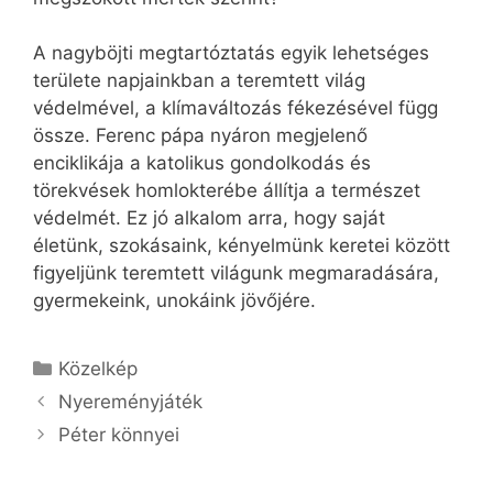
A nagyböjti megtartóztatás egyik lehetséges
területe napjainkban a teremtett világ
védelmével, a klímaváltozás fékezésével függ
össze. Ferenc pápa nyáron megjelenő
enciklikája a katolikus gondolkodás és
törekvések homlokterébe állítja a természet
védelmét. Ez jó alkalom arra, hogy saját
életünk, szokásaink, kényelmünk keretei között
figyeljünk teremtett világunk megmaradására,
gyermekeink, unokáink jövőjére.
Kategória
Közelkép
Nyereményjáték
Péter könnyei