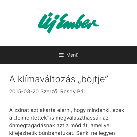
Kilépés
a
tartalomba
Menü
A klímaváltozás „böjtje”
2015-03-20
Szerző:
Rosdy Pál
A zsinat azt akarta elérni, hogy mindenki, ezek
a „felmentettek” is megválaszthassák az
önmegtagadásnak azt a módját, amellyel
kifejezhetik bűnbánatukat. Senki ne legyen