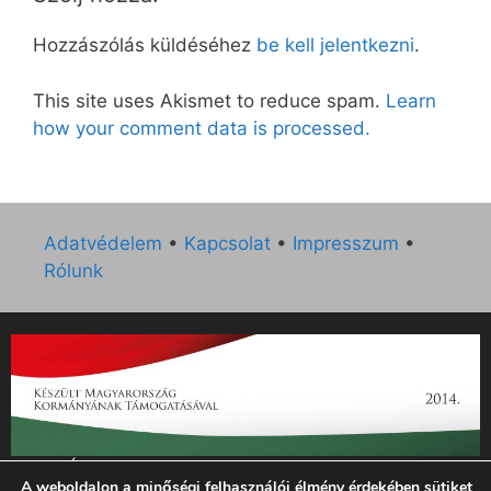
Hozzászólás küldéséhez
be kell jelentkezni
.
This site uses Akismet to reduce spam.
Learn
how your comment data is processed.
Adatvédelem
•
Kapcsolat
•
Impresszum
•
Rólunk
„Az Új Ember katolikus hetilap 2014. évi működésének
A weboldalon a minőségi felhasználói élmény érdekében sütiket