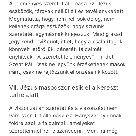
A leleményes szeretet állomása ez. Jézus
eszközök, tárgyak nélkül élt és tevékenykedett.
Megmutatta, hogy nem kell sok dolog, nem
kellenek drága eszközök, hogy szívünk
szeretetét egymásnak kifejezzük. Mindig akad
„egy kendőnyi&quot; ötlet, hogy a családtagok
könnyeit letöröljük, bánatát, fájdalmát
enyhítsük. „A szeretet leleményes” – hirdeti
Szent Pál. Csak ne legyünk érzéketlenek mások
iránt, csak ne rejtőzzünk el önzéseink között.
VII. Jézus másodszor esik el a kereszt
terhe alatt
A viszonzatlan szeretet és a viszonzást nem
váró szeretet állomása ez. Hányszor nyomnak
földre azok a fájdalmak, amelyeket
szeretteimtől kell elszenvedni. „Mert ha még