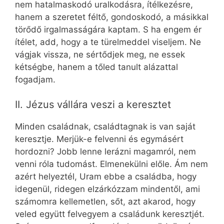
nem hatalmaskodó uralkodásra, ítélkezésre,
hanem a szeretet féltő, gondoskodó, a másikkal
törődő irgalmasságára kaptam. S ha engem ér
ítélet, add, hogy a te türelmeddel viseljem. Ne
vágjak vissza, ne sértődjek meg, ne essek
kétségbe, hanem a tőled tanult alázattal
fogadjam.
II. Jézus vállára veszi a keresztet
Minden családnak, családtagnak is van saját
keresztje. Merjük-e felvenni és egymásért
hordozni? Jobb lenne lerázni magamról, nem
venni róla tudomást. Elmenekülni előle. Ám nem
azért helyeztél, Uram ebbe a családba, hogy
idegenül, ridegen elzárkózzam mindentől, ami
számomra kellemetlen, sőt, azt akarod, hogy
veled együtt felvegyem a családunk keresztjét.