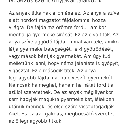
IV. Jézus szent Anyjával találkozik
Az anyák titkainak állomása ez. Az anya a szíve
alatt hordott magzatot fájdalommal hozza
világra. De fájdalma örömre fordul, amikor
meghallja gyermeke sírását. Ez az első titok. Az
anya szíve aggódó fájdalommal van tele, amikor
látja gyermeke betegségét, lelki gyötrődését,
vagy mások bántják gyermekét. Ám úgy tud
mellettünk lenni, hogy néma jelenléte is gyógyít,
vigasztal. Ez a második titok. Az anya
legnagyobb fájdalma, ha elveszíti gyermekét.
Nemcsak ha meghal, hanem ha hátat fordít a
szülői szeretetnek. De az anyák még ilyenkor
sem hagyják magukra gyermekeiket, lélekben
utánuk mennek, és első szóra visszafogadják
őket. És ez az irgalmas, megbocsátó szeretet
az ő legnagyobb titkuk.