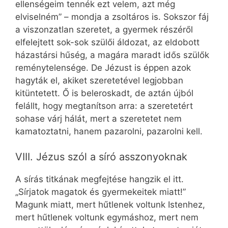
ellenségeim tennék ezt velem, azt még
elviselném” – mondja a zsoltáros is. Sokszor fáj
a viszonzatlan szeretet, a gyermek részéről
elfelejtett sok-sok szülői áldozat, az eldobott
házastársi hűség, a magára maradt idős szülők
reménytelensége. De Jézust is éppen azok
hagyták el, akiket szeretetével legjobban
kitüntetett. Ő is beleroskadt, de aztán újból
felállt, hogy megtanítson arra: a szeretetért
sohase várj hálát, mert a szeretetet nem
kamatoztatni, hanem pazarolni, pazarolni kell.
VIII. Jézus szól a síró asszonyoknak
A sírás titkának megfejtése hangzik el itt.
„Sírjatok magatok és gyermekeitek miatt!”
Magunk miatt, mert hűtlenek voltunk Istenhez,
mert hűtlenek voltunk egymáshoz, mert nem