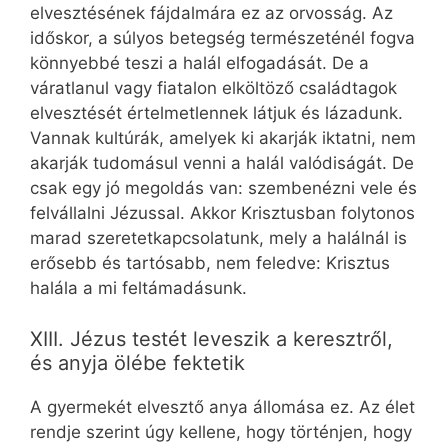
elvesztésének fájdalmára ez az orvosság. Az
időskor, a súlyos betegség természeténél fogva
könnyebbé teszi a halál elfogadását. De a
váratlanul vagy fiatalon elköltöző családtagok
elvesztését értelmetlennek látjuk és lázadunk.
Vannak kultúrák, amelyek ki akarják iktatni, nem
akarják tudomásul venni a halál valódiságát. De
csak egy jó megoldás van: szembenézni vele és
felvállalni Jézussal. Akkor Krisztusban folytonos
marad szeretetkapcsolatunk, mely a halálnál is
erősebb és tartósabb, nem feledve: Krisztus
halála a mi feltámadásunk.
XIII. Jézus testét leveszik a keresztről,
és anyja ölébe fektetik
A gyermekét elvesztő anya állomása ez. Az élet
rendje szerint úgy kellene, hogy történjen, hogy