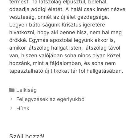
termést, ha látszólag elpusztul, belehal,
odaadja addigi életét. A halál csak innét nézve
veszteség, onnét az új élet gazdagsága.
Legyen bátorságunk Krisztus ígéretére
hivatkozni, hogy aki benne hisz, nem hal meg
örökké. Egymás apostolai legyünk akkor is,
amikor látszólag hallgat Isten, látszólag távol
van, hiszen valójában soha nincs olyan közel
hozzánk, mint a fájdalomban, és soha nem
tapasztalható új titkokat tár föl hallgatásában.
Kategória
Lelkiség
Feljegyzések az egérlyukból
Hírek
Szólj hozzá!