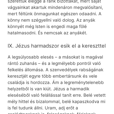
szerettük eléggé a ránk bízottakat, mert saját
vágyainkat akartuk mindenáron megvalósítani,
mert féltünk önmagunkat egészen odaadni. A
könny nem szégyellni való dolog. Az anyák
könnyét még Isten is engedi maga fölé
hatalmasodni. És nemcsak az anyákét.
IX. Jézus harmadszor esik el a kereszttel
A legsúlyosabb elesés – a másokat is magával
rántó zuhanás – és a legmélyebb pontról való
felkelés állomása. A szenvedélyek rabságának
keresztjét egyre több embertársunk és vele
családja is hordozza. Ám a legreménytelenebb
helyzetből is van kiút. Jézus a harmadik
eleséséből való felállással tanít erre. Belé vetett
mély hittel és bizalommal, belé kapaszkodva mi
is fel tudunk állni. Uram, adj erőt a