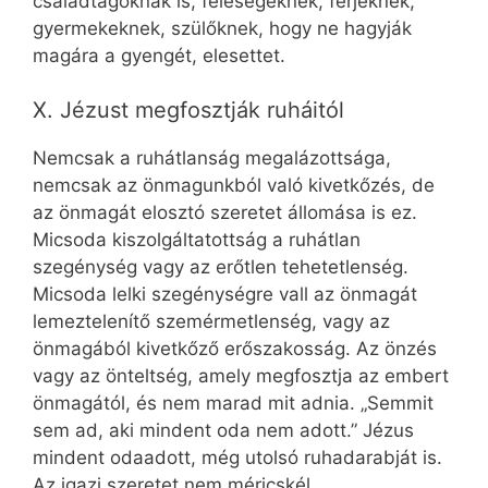
családtagoknak is, feleségeknek, férjeknek,
gyermekeknek, szülőknek, hogy ne hagyják
magára a gyengét, elesettet.
X. Jézust megfosztják ruháitól
Nemcsak a ruhátlanság megalázottsága,
nemcsak az önmagunkból való kivetkőzés, de
az önmagát elosztó szeretet állomása is ez.
Micsoda kiszolgáltatottság a ruhátlan
szegénység vagy az erőtlen tehetetlenség.
Micsoda lelki szegénységre vall az önmagát
lemeztelenítő szemérmetlenség, vagy az
önmagából kivetkőző erőszakosság. Az önzés
vagy az önteltség, amely megfosztja az embert
önmagától, és nem marad mit adnia. „Semmit
sem ad, aki mindent oda nem adott.” Jézus
mindent odaadott, még utolsó ruhadarabját is.
Az igazi szeretet nem méricskél.