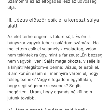
Számomra ez az elfogadás lesz az üdvösség
útja.
III. Jézus először esik el a kereszt súlya
alatt
Az élet terhe engem is földre sújt. És én is
hányszor vagyok teher családom számára. Ha
mellettem esik el valamelyik családtag, vajon
nem tekintek rá úgy, mint a farizeus: „Én bezzeg
nem vagyok ilyen! Saját maga okozta, viselje is
a kínját!”Meglátom-e benne: Jézus, te estél el.
S amikor én esem el, mennyire várom el, hogy
fölsegítsenek? Vagy elfogadom egyáltalán,
hogy segítségemre siessenek? Segíts
megérteni, Uram, hogy egymás nélkül nem
jutunk tovább.