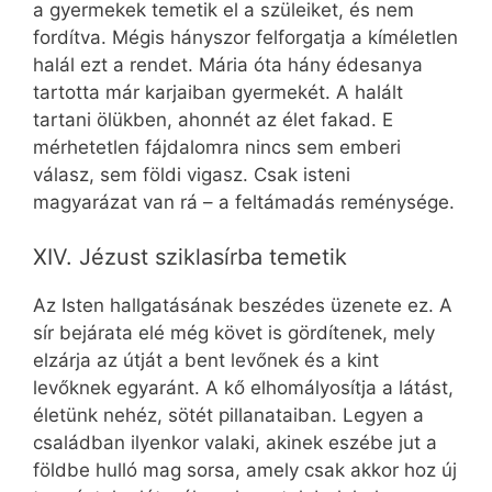
a gyermekek temetik el a szüleiket, és nem
fordítva. Mégis hányszor felforgatja a kíméletlen
halál ezt a rendet. Mária óta hány édesanya
tartotta már karjaiban gyermekét. A halált
tartani ölükben, ahonnét az élet fakad. E
mérhetetlen fájdalomra nincs sem emberi
válasz, sem földi vigasz. Csak isteni
magyarázat van rá – a feltámadás reménysége.
XIV. Jézust sziklasírba temetik
Az Isten hallgatásának beszédes üzenete ez. A
sír bejárata elé még követ is gördítenek, mely
elzárja az útját a bent levőnek és a kint
levőknek egyaránt. A kő elhomályosítja a látást,
életünk nehéz, sötét pillanataiban. Legyen a
családban ilyenkor valaki, akinek eszébe jut a
földbe hulló mag sorsa, amely csak akkor hoz új