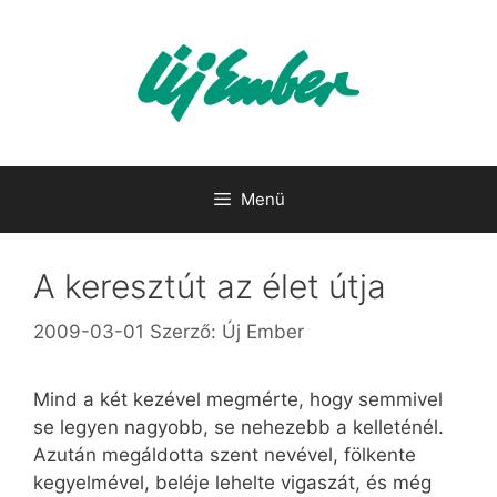
Kilépés
a
tartalomba
Menü
A keresztút az élet útja
2009-03-01
Szerző:
Új Ember
Mind a két kezével megmérte, hogy semmivel
se legyen nagyobb, se nehezebb a kelleténél.
Azután megáldotta szent nevével, fölkente
kegyelmével, beléje lehelte vigaszát, és még