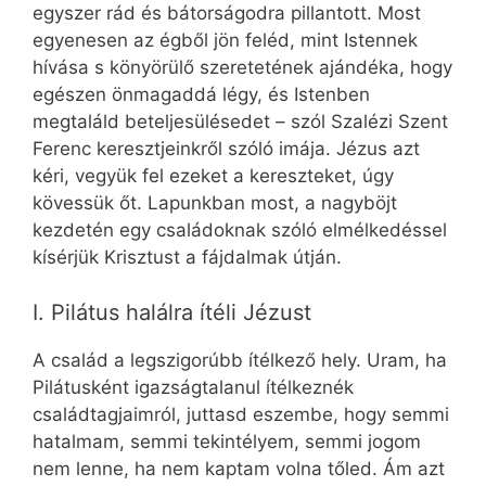
egyszer rád és bátorságodra pillantott. Most
egyenesen az égből jön feléd, mint Istennek
hívása s könyörülő szeretetének ajándéka, hogy
egészen önmagaddá légy, és Istenben
megtaláld beteljesülésedet – szól Szalézi Szent
Ferenc keresztjeinkről szóló imája. Jézus azt
kéri, vegyük fel ezeket a kereszteket, úgy
kövessük őt. Lapunkban most, a nagyböjt
kezdetén egy családoknak szóló elmélkedéssel
kísérjük Krisztust a fájdalmak útján.
I. Pilátus halálra ítéli Jézust
A család a legszigorúbb ítélkező hely. Uram, ha
Pilátusként igazságtalanul ítélkeznék
családtagjaimról, juttasd eszembe, hogy semmi
hatalmam, semmi tekintélyem, semmi jogom
nem lenne, ha nem kaptam volna tőled. Ám azt