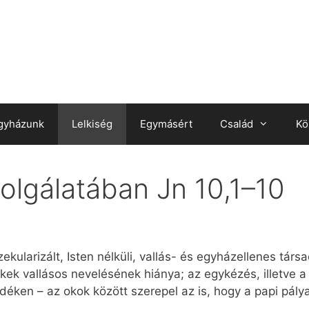
gyházunk
Lelkiség
Egymásért
Család
Kö
olgálatában Jn 10,1–10
kularizált, Isten nélküli, vallás- és egyházellenes társ
ek vallásos nevelésének hiánya; az egykézés, illetve a
idéken – az okok között szerepel az is, hogy a papi pál