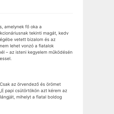
is, amelynek fő oka a
cionáriusnak tekinti magát, kedv
ségébe vetett bizalom és az
nem lehet vonzó a fiatalok
énél – az isteni kegyelem működésén
essel.
. Csak az örvendező és örömet
 „E papi csütörtökön azt kérem az
lángját, mihelyt a fiatal boldog