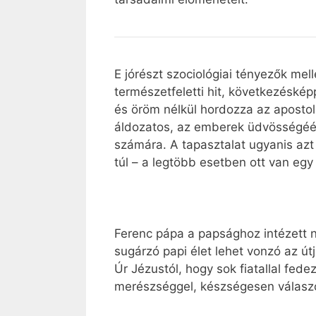
E jórészt szociológiai tényezők mel
természetfeletti hit, következésk
és öröm nélkül hordozza az apostoli
áldozatos, az emberek üdvösségéért
számára. A tapasztalat ugyanis azt
túl – a legtöbb esetben ott van eg
Ferenc pápa a papsághoz intézett 
sugárzó papi élet lehet vonzó az út
Úr Jézustól, hogy sok fiatallal fede
merészséggel, készségesen válaszo