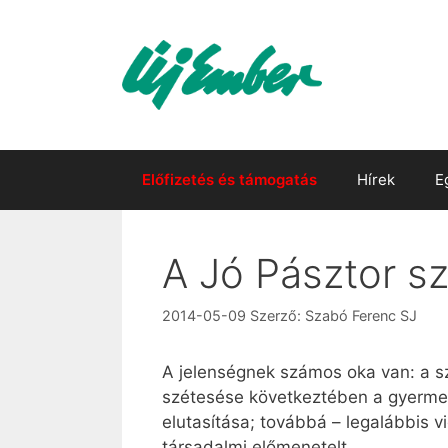
Kilépés
a
tartalomba
Előfizetés és támogatás
Hírek
E
A Jó Pásztor sz
2014-05-09
Szerző:
Szabó Ferenc SJ
A jelenségnek számos oka van: a sze
szétesése következtében a gyermek
elutasítása; továbbá – legalábbis v
társadalmi előmenetelt.