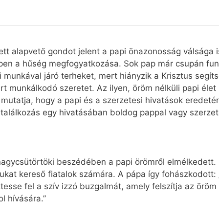
lett alapvető gondot jelent a papi önazonosság válsága 
éppen a hűség megfogyatkozása. Sok pap már csupán funk
 munkával járó terheket, mert hiányzik a Krisztus segít
 munkálkodó szeretet. Az ilyen, öröm nélküli papi élet 
 mutatja, hogy a papi és a szerzetesi hivatások eredet
y találkozás egy hivatásában boldog pappal vagy szerzet
nagycsütörtöki beszédében a papi örömről elmélkedett
jukat kereső fiatalok számára. A pápa így fohászkodott:
ztesse fel a szív izzó buzgalmát, amely felszítja az öröm 
l hívására.”