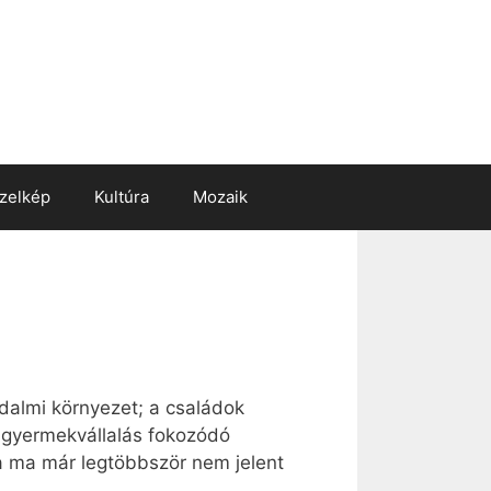
zelkép
Kultúra
Mozaik
adalmi környezet; a családok
 gyermekvállalás fokozódó
ya ma már legtöbbször nem jelent