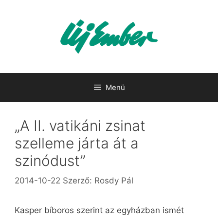
Kilépés
a
tartalomba
Menü
„A II. vatikáni zsinat
szelleme járta át a
szinódust”
2014-10-22
Szerző:
Rosdy Pál
Kasper bíboros szerint az egyházban ismét