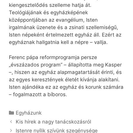
kiengesztelődés szelleme hatja át.
Teológiájának és egyházképének
középpontjában az evangélium, Isten
irgalmának üzenete és a zsinati szellemiségű,
Isten népeként értelmezett egyház áll. Ezért az
egyháznak hallgatnia kell a népre – vallja.
Ferenc pápa reformprogramja persze
„évszázados program” – állapította meg Kasper
–, hiszen az egyház alapmagatartását érinti, és
az egyes keresztények életét kívánja alakítani.
Isten ajándéka ez az egyház és korunk számára
– fogalmazott a bíboros.
Kategória
Egyházunk
Kis hírek a nagy tanácskozásról
Istenre nyílik szívünk szegénysége