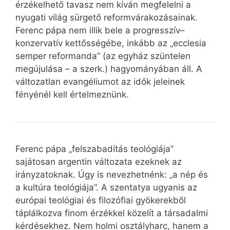
érzékelhető tavasz nem kíván megfelelni a
nyugati világ sürgető reformvárakozásainak.
Ferenc pápa nem illik bele a progresszív–
konzervatív kettősségébe, inkább az „ecclesia
semper reformanda” (az egyház szüntelen
megújulása – a szerk.) hagyományában áll. A
változatlan evangéliumot az idők jeleinek
fényénél kell értelmeznünk.
Ferenc pápa „felszabadítás teológiája”
sajátosan argentin változata ezeknek az
irányzatoknak. Úgy is nevezhetnénk: „a nép és
a kultúra teológiája”. A szentatya ugyanis az
európai teológiai és filozófiai gyökerekből
táplálkozva finom érzékkel közelít a társadalmi
kérdésekhez. Nem holmi osztályharc, hanem a